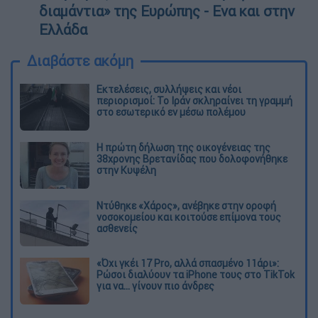
διαμάντια» της Ευρώπης - Ενα και στην
Ελλάδα
Διαβάστε ακόμη
Εκτελέσεις, συλλήψεις και νέοι
περιορισμοί: Το Ιράν σκληραίνει τη γραμμή
στο εσωτερικό εν μέσω πολέμου
Η πρώτη δήλωση της οικογένειας της
38χρονης Βρετανίδας που δολοφονήθηκε
στην Κυψέλη
Ντύθηκε «Χάρος», ανέβηκε στην οροφή
νοσοκομείου και κοιτούσε επίμονα τους
ασθενείς
«Όχι γκέι 17 Pro, αλλά σπασμένο 11άρι»:
Ρώσοι διαλύουν τα iPhone τους στο TikTok
για να... γίνουν πιο άνδρες