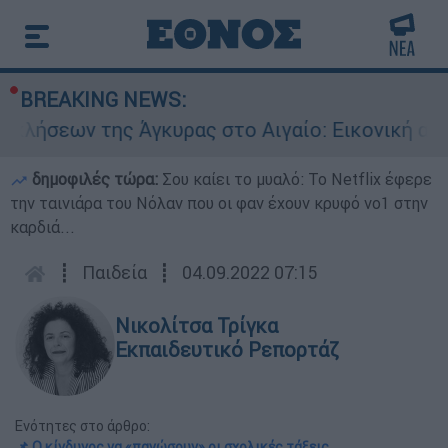
BREAKING NEWS:
της Άγκυρας στο Αιγαίο: Εικονική αερομαχία αν
δημοφιλές τώρα:
Σου καίει το μυαλό: Το Netflix έφερε
την ταινιάρα του Νόλαν που οι φαν έχουν κρυφό νο1 στην
καρδιά...
┋
Παιδεία
┋
04.09.2022 07:15
Νικολίτσα Τρίγκα
Εκπαιδευτικό Ρεπορτάζ
Ενότητες στο άρθρο:
📌 Ο κίνδυνος να «παγώσουν» οι σχολικές τάξεις