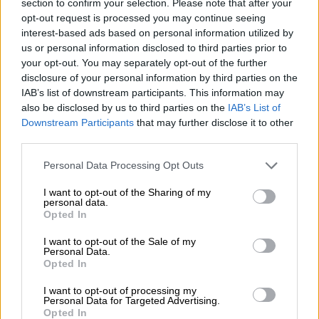
λεπτομέρειες για τα μέτρα προστασίας από
section to confirm your selection. Please note that after your
opt-out request is processed you may continue seeing
τον κορονοϊό για μαθητές και
interest-based ads based on personal information utilized by
εκπαιδευτικούς. Ηδη έχει ανακοινωθεί ότι:
us or personal information disclosed to third parties prior to
your opt-out. You may separately opt-out of the further
· Παραμένει προαιρετική η χρήση
disclosure of your personal information by third parties on the
προστατευτικής μάσκας.
IAB’s list of downstream participants. This information may
also be disclosed by us to third parties on the
IAB’s List of
· Ως γενική οδηγία, όταν ένα παιδί εμφανίσει
Downstream Participants
that may further disclose it to other
συμπτώματα παραμένει σπίτι (όπως ισχύει
third parties.
με κάθε περίπτωση ίωσης ή λοίμωξης).
Please note that this website/app uses one or more Google
Personal Data Processing Opt Outs
services and may gather and store information including but
· Συστήνεται η διενέργεια
not limited to your visit or usage behaviour. You may click to
I want to opt-out of the Sharing of my
αυτοδιαγνωστικού ελέγχου σε περίπτωση
personal data.
grant or deny consent to Google and its third-party tags to
Opted In
συμπτωμάτων.
use your data for below specified purposes in below Google
consent section.
I want to opt-out of the Sale of my
· Σε περίπτωση θετικού κρούσματος,
Personal Data.
Opted In
εφαρμόζονται τα μέτρα απομόνωσης που
ισχύουν για τον γενικό πληθυσμό, δηλαδή
I want to opt-out of processing my
Personal Data for Targeted Advertising.
παραμονή σε απομόνωση επί πέντε ημέρες
Opted In