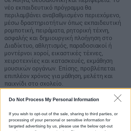
νέο εκπαιδευτικό πρόγραμμα θα
περιλαμβάνει αναβαθμισμένο περιεχόμενο,
μέσω δραστηριοτήτων όπως εκπαιδευτική
ρομποτική, πειράματα, ρητορική τέχνη,
ασφαλής και δημιουργική πλοήγηση στο
Διαδίκτυο, αθλητισμός, παραδοσιακοί ή
μοντέρνοι χοροί, εικαστικές τέχνες,
χειροτεχνίες και κατασκευές, εκμάθηση
μουσικών οργάνων. Επίσης, προβλέπεται
επιπλέον χρόνος για μάθηση, μελέτη και
παιχνίδι στο σχολείο.
Μέτρα για την προστασία από τον
Do Not Process My Personal Information
κορονοϊό
If you wish to opt-out of the sale, sharing to third parties, or
Την ερχόμενη εβδομάδα θα διευκρινιστούν
processing of your personal or sensitive information for
με Κοινή Υπουργική Απόφαση, όλες οι
targeted advertising by us, please use the below opt-out