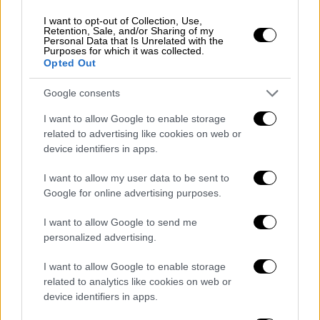
τουλάχιστον και αποφυγή επαφής με άλλα
I want to opt-out of Collection, Use,
άτομα. Μετά την πάροδο πέντε ημερών
Retention, Sale, and/or Sharing of my
Personal Data that Is Unrelated with the
απομόνωσης και εφόσον δεν υπάρχουν
Purposes for which it was collected.
συμπτώματα ή τα συμπτώματα μετά το
Opted Out
πενθήμερο βελτιώνονται με πλήρη
Google consents
υποχώρηση του πυρετού για ένα 24ωρο
χωρίς την χρήση αντιπυρετικών, διακοπή
I want to allow Google to enable storage
related to advertising like cookies on web or
απομόνωσης. Επιστροφή στο σχολείο με
device identifiers in apps.
υποχρεωτική χρήση μάσκας υψηλής
αναπνευστικής προστασίας (Ν95 ή ΚΝ95 ή
I want to allow my user data to be sent to
FFP2) ή διπλής μάσκας για τουλάχιστον
Google for online advertising purposes.
άλλες πέντε ημέρες από την λήξη της
I want to allow Google to send me
απομόνωσης.
personalized advertising.
· Τήρηση της υγιεινής των χεριών.
I want to allow Google to enable storage
related to analytics like cookies on web or
· Επαρκής αερισμός των χώρων, σύμφωνα με
device identifiers in apps.
τις ισχύουσες οδηγίες.