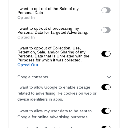
use your data for below specified purposes in below Google
ίσως είχαν απασχολήσει ξανά τις Αρχές ή και
consent section.
I want to opt-out of the Sale of my
να αφορά «
ξεκαθάρισμα
»
μελών της ίδιας
Personal Data.
Opted In
συμμορίας
. Οι αστυνομικοί βρίσκονται στην
περιοχή και συλλέγουν μαρτυρίες και
I want to opt-out of processing my
Personal Data for Targeted Advertising.
βιντεοληπτικό υλικό.
Opted In
Την ίδια ώρα, στο «φως» έρχεται
βίντεο
-
I want to opt-out of Collection, Use,
Retention, Sale, and/or Sharing of my
ντοκουμέντο
από τη στιγμή που
Personal Data that Is Unrelated with the
εντοπίστηκε νεκρός ο άνδρας:
Purposes for which it was collected.
Opted Out
Google consents
I want to allow Google to enable storage
related to advertising like cookies on web or
device identifiers in apps.
video
I want to allow my user data to be sent to
Google for online advertising purposes.