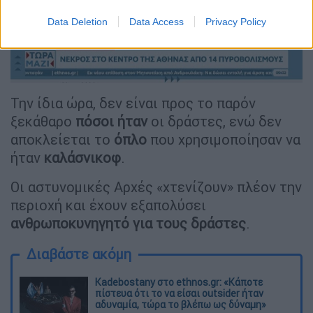
video
Data Deletion
Data Access
Privacy Policy
Την ίδια ώρα, δεν είναι προς το παρόν
ξεκάθαρο
πόσοι ήταν
οι δράστες, ενώ δεν
αποκλείεται το
όπλο
που χρησιμοποίησαν να
ήταν
καλάσνικοφ
.
Οι αστυνομικές Αρχές «χτενίζουν» πλέον την
περιοχή και έχουν εξαπολύσει
ανθρωποκυνηγητό για τους δράστες
.
Διαβάστε ακόμη
Kadebostany στο ethnos.gr: «Κάποτε
πίστευα ότι το να είσαι outsider ήταν
αδυναμία, τώρα το βλέπω ως δύναμη»