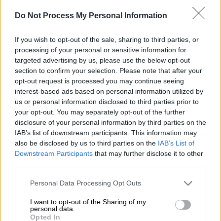
Όταν έφτασαν στην οδό Αλκμήνης,
ξεκίνησαν
Do Not Process My Personal Information
να πυροβολούν
τον άνδρα, ο οποίος έπεσε
νεκρός στη μέση του δρόμου με
τραύματα σε
If you wish to opt-out of the sale, sharing to third parties, or
θώρακα και κεφάλι
από τέσσερις ή πέντε
processing of your personal or sensitive information for
σφαίρες. Ωστόσο, οι Αρχές συνέλεξαν
targeted advertising by us, please use the below opt-out
περισσότερους από 15 κάλυκες
.
section to confirm your selection. Please note that after your
opt-out request is processed you may continue seeing
Εκτός από οχήματα που υπέστησαν ζημιές
interest-based ads based on personal information utilized by
από
σφαίρες
, υπάρχουν και μπαλκόνια
us or personal information disclosed to third parties prior to
your opt-out. You may separately opt-out of the further
πρώτου ορόφου με «σημάδια» από σφαίρες.
disclosure of your personal information by third parties on the
IAB’s list of downstream participants. This information may
Τα ενδεχόμενα που εξετάζουν οι
also be disclosed by us to third parties on the
IAB’s List of
Αρχές
Downstream Participants
that may further disclose it to other
third parties.
Οι αστυνομικές Αρχές ερευνούν το
Please note that this website/app uses one or more Google
Personal Data Processing Opt Outs
ενδεχόμενο η εκτέλεση να αφορά
services and may gather and store information including but
«
ξεκαθάρισμα
»
λογαριασμών
ανάμεσα σε
not limited to your visit or usage behaviour. You may click to
I want to opt-out of the Sharing of my
personal data.
grant or deny consent to Google and its third-party tags to
άτομα που γνωρίζονται μεταξύ τους και
Opted In