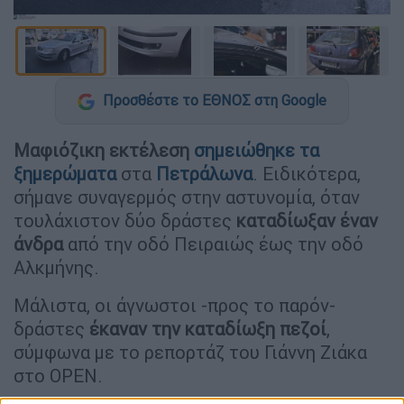
Προσθέστε το ΕΘΝΟΣ στη Google
Μαφιόζικη εκτέλεση
σημειώθηκε τα
ξημερώματα
στα
Πετράλωνα
. Ειδικότερα,
σήμανε συναγερμός στην αστυνομία, όταν
τουλάχιστον δύο δράστες
καταδίωξαν έναν
άνδρα
από την οδό Πειραιώς έως την οδό
Αλκμήνης.
Μάλιστα, οι άγνωστοι -προς το παρόν-
δράστες
έκαναν την καταδίωξη πεζοί
,
σύμφωνα με το ρεπορτάζ του Γιάννη Ζιάκα
στο OPEN.