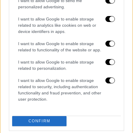
I want to allow Google to send me
personalized advertising.
Κινητό και 5.000 ευρώ δίπλα στον
I want to allow Google to enable storage
άνδρα που πυροβόλησαν
related to analytics like cookies on web or
device identifiers in apps.
Σύμφωνα με πληροφορίες του
ethnos.gr
, οι
I want to allow Google to enable storage
αστυνομικοί εντόπισαν δίπλα στο θύμα ένα
related to functionality of the website or app.
κινητό τηλέφωνο
και το ποσό των
5.000
ευρώ
. Μάλιστα, υπενθυμίζεται ότι
στο
I want to allow Google to enable storage
related to personalization.
σημείο βρέθηκαν και 14 κάλυκες
.
I want to allow Google to enable storage
Παράλληλα, γίνεται γνωστό πως ο άνδρας
related to security, including authentication
που έπεσε νεκρός, δεν φορούσε
μπλούζα
.
functionality and fraud prevention, and other
user protection.
CONFIRM