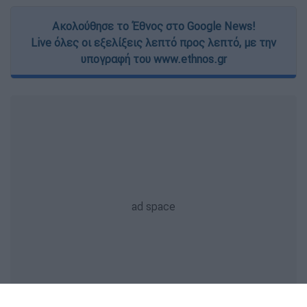
Ακολούθησε το Έθνος στο Google News!
Live όλες οι εξελίξεις λεπτό προς λεπτό, με την
υπογραφή του www.ethnos.gr