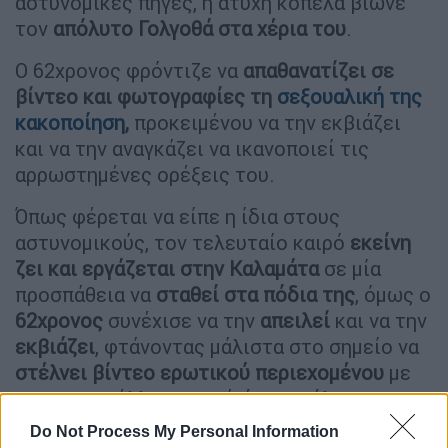
αστυνομικές πηγές, η άτυχη κοπέλα βίωνε
τον
απόλυτο Γολγοθά στα χέρια του
.
Ο 62χρονος φρόντιζε να
απαθανατίζει σε
βίντεο και φωτογραφίες τη
σεξουαλική της
κακοποίηση
,
προκειμένου να την εκβιάζει
και να την αναγκάζει να ικανοποιεί τις
αρρωστημένες ορέξεις του.
Όπως φέρεται να είπε η ίδια στους
αστυνομικούς, τον τελευταίο καιρό
εκείνη
ζει και εργάζεται στην Καλαμάτα
σε μία
προσπάθεια να
σταθεί στα πόδια της
, όμως ο
62χρονος
συνέχισε να την
απειλεί
και να την
εκβιάζει
, φτάνοντας μάλιστα στο σημείο να
στέλνει
βίντεο
ερωτικού
περιεχομένου
με
την καταγγέλλουσα ενώ ήταν ανήλικη σε
μικρότερη
αδελφή
της, απαιτώντας από την
Do Not Process My Personal Information