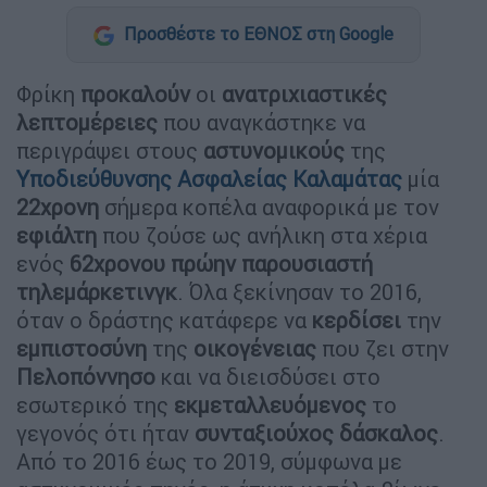
Προσθέστε το ΕΘΝΟΣ στη Google
Φρίκη
προκαλούν
οι
ανατριχιαστικές
λεπτομέρειες
που αναγκάστηκε να
περιγράψει στους
αστυνομικούς
της
Υποδιεύθυνσης Ασφαλείας Καλαμάτας
μία
22χρονη
σήμερα κοπέλα αναφορικά με τον
εφιάλτη
που ζούσε ως ανήλικη στα χέρια
ενός
62χρονου
πρώην παρουσιαστή
τηλεμάρκετινγκ
. Όλα ξεκίνησαν το 2016,
όταν ο δράστης κατάφερε να
κερδίσει
την
εμπιστοσύνη
της
οικογένειας
που ζει στην
Πελοπόννησο
και να διεισδύσει στο
εσωτερικό της
εκμεταλλευόμενος
το
γεγονός ότι ήταν
συνταξιούχος
δάσκαλος
.
Από το 2016 έως το 2019, σύμφωνα με