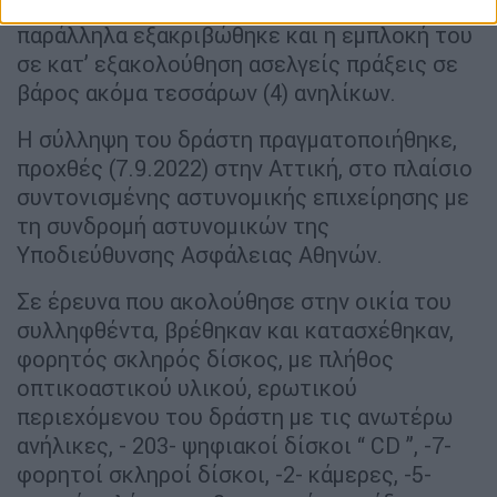
στην παράνομη δραστηριότητα, ενώ
παράλληλα εξακριβώθηκε και η εμπλοκή του
σε κατ’ εξακολούθηση ασελγείς πράξεις σε
βάρος ακόμα τεσσάρων (4) ανηλίκων.
Η σύλληψη του δράστη πραγματοποιήθηκε,
προχθές (7.9.2022) στην Αττική, στο πλαίσιο
συντονισμένης αστυνομικής επιχείρησης με
τη συνδρομή αστυνομικών της
Υποδιεύθυνσης Ασφάλειας Αθηνών.
Σε έρευνα που ακολούθησε στην οικία του
συλληφθέντα, βρέθηκαν και κατασχέθηκαν,
φορητός σκληρός δίσκος, με πλήθος
οπτικοαστικού υλικού, ερωτικού
περιεχόμενου του δράστη με τις ανωτέρω
ανήλικες, - 203- ψηφιακοί δίσκοι “ CD ”, -7-
φορητοί σκληροί δίσκοι, -2- κάμερες, -5-