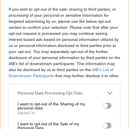
αδελφή να προβεί σε
παρόμοιες πράξεις
έναντι
χρηματικού
ανταλλάγματος
.
If you wish to opt-out of the sale, sharing to third parties, or
processing of your personal or sensitive information for
Ακόμα και οι αστυνομικοί που απευθύνθηκε η
targeted advertising by us, please use the below opt-out
22χρονη λύγισαν από τις φρικιαστικές
section to confirm your selection. Please note that after your
opt-out request is processed you may continue seeing
λεπτομέρειες, καθώς ο 62χρονος φέρεται να
interest-based ads based on personal information utilized by
κακοποιούσε σεξουαλικά όχι μόνο την ίδια,
us or personal information disclosed to third parties prior to
αλλά
και τις δύο μικρότερες αδελφές της
.
your opt-out. You may separately opt-out of the further
disclosure of your personal information by third parties on the
IAB’s list of downstream participants. This information may
Μετά την καταγγελία και τη δικογραφία που
also be disclosed by us to third parties on the
IAB’s List of
σχηματίστηκε σε βάρος του ο φερόμενος ως
Downstream Participants
that may further disclose it to other
δράστης
συνελήφθη την περασμένη Τετάρτη
third parties.
στην Αθήνα και
κατηγορείται
για
Please note that this website/app uses one or more Google
Personal Data Processing Opt Outs
πορνογραφία
ανηλίκων
, γενετήσιες πράξεις
services and may gather and store information including but
με ανήλικους, κατάχρηση ανηλίκων και
not limited to your visit or usage behaviour. You may click to
I want to opt-out of the Sharing of my
personal data.
παράβαση της νομοθεσίας για την προστασία
grant or deny consent to Google and its third-party tags to
Opted In
use your data for below specified purposes in below Google
προσωπικών δεδομένων. Φέρεται να έχει
consent section.
I want to opt-out of the Sale of my
κακοποιήσει σεξουαλικά
συνολικά πέντε
Personal Data.