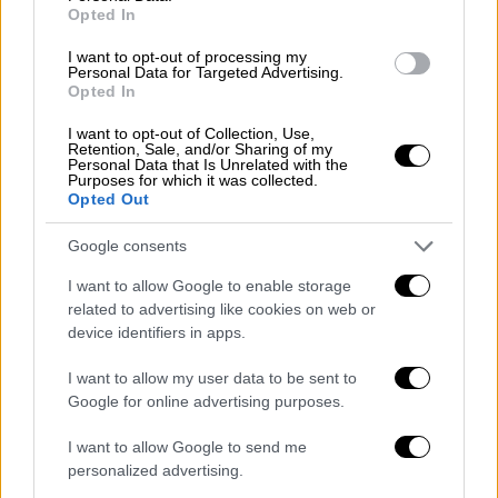
ανήλικα κορίτσια
, ενώ η έρευνα για το
Opted In
πλήρες εύρος της δράσης τους είναι σε
I want to opt-out of processing my
πλήρη
εξέλιξη
.
Personal Data for Targeted Advertising.
Opted In
Στο σπίτι του, μάλιστα, βρέθηκε και
I want to opt-out of Collection, Use,
κατασχέθηκε
πλήθος οπτικοαστικού υλικού
,
Retention, Sale, and/or Sharing of my
Personal Data that Is Unrelated with the
ερωτικού περιεχόμενου του δράστη με τις
Purposes for which it was collected.
Opted Out
ανήλικες, καθώς επίσης και 203 ψηφιακοί
δίσκοι, 7 φορητοί σκληροί δίσκοι, 2 κάμερες,
Google consents
5 κινητά τηλέφωνα, 3 φορητές μονάδες
I want to allow Google to enable storage
αποθήκευσης USB και φορητός
related to advertising like cookies on web or
ηλεκτρονικός υπολογιστής.
device identifiers in apps.
Η ανακοίνωση της ΕΛ.ΑΣ
I want to allow my user data to be sent to
Google for online advertising purposes.
Από την Υποδιεύθυνση Ασφάλειας
συνελήφθη άτομο και σε βάρος του
I want to allow Google to send me
personalized advertising.
σχηματίσθηκε δικογραφία για πορνογραφία