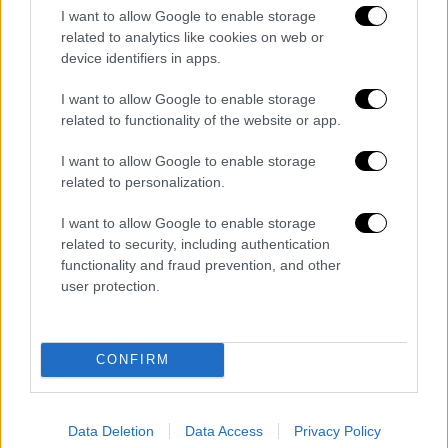
ανηλίκων, γενετήσιες πράξεις με ανήλικους,
I want to allow Google to enable storage
κατάχρηση ανηλίκων και παράβαση της
related to analytics like cookies on web or
νομοθεσίας για την προστασία προσωπικών
device identifiers in apps.
δεδομένων.
I want to allow Google to enable storage
related to functionality of the website or app.
Ειδικότερα, προηγήθηκε καταγγελία
ημεδαπής, σύμφωνα με την οποία συγγενικό
I want to allow Google to enable storage
της πρόσωπο έγινε αποδέκτης μηνυμάτων,
related to personalization.
τα οποία περιείχαν φωτογραφίες ερωτικού
I want to allow Google to enable storage
περιεχομένου της καταγγέλλουσας όταν
related to security, including authentication
ήταν ανήλικη, ενώ συγχρόνως ο άγνωστος
functionality and fraud prevention, and other
αποστολέας απαιτούσε από το συγγενικό
user protection.
της πρόσωπο, παρόμοιες πράξεις έναντι
χρηματικού ανταλλάγματος.
CONFIRM
Ακολούθησε ενδελεχής και
εμπεριστατωμένη έρευνα, από την οποία
ταυτοποιήθηκε η εμπλοκή του συλληφθέντα
Data Deletion
Data Access
Privacy Policy