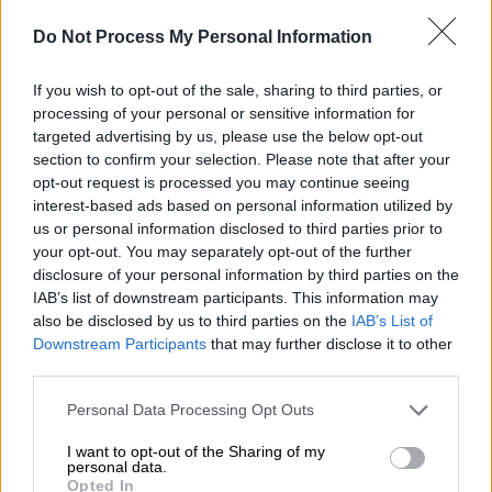
παραπάνω βεβαιωμένα γεγονότα.
Do Not Process My Personal Information
3. Όσον αφορά τις κάμερες και τις
φωτογραφίες
, ας ρίξουν μία ματιά στην
If you wish to opt-out of the sale, sharing to third parties, or
επίσημη ιστοσελίδα τους, στην περιγραφή
processing of your personal or sensitive information for
targeted advertising by us, please use the below opt-out
του παιχνιδιού La Isla, όπου συνέβη το
section to confirm your selection. Please note that after your
ατύχημα, στην οποία οι ίδιοι έχουν
opt-out request is processed you may continue seeing
αναρτήσει τις ν λόγω φωτογραφίες.
interest-based ads based on personal information utilized by
Εξάλλου, υπάρχουν εξαιρετικά στοιχεία που
us or personal information disclosed to third parties prior to
your opt-out. You may separately opt-out of the further
επιβεβαιώνουν ότι λειτουργούσαν μέχρι
disclosure of your personal information by third parties on the
πρόσφατα και όχι όπως ψευδέστατα
IAB’s list of downstream participants. This information may
ισχυρίζονται. Το πώς φυλάσσονται δε τόσα
also be disclosed by us to third parties on the
IAB’s List of
τετραγωνικά μέτρα χωρίς κάμερες, αυτό
Downstream Participants
that may further disclose it to other
third parties.
αποτελεί θέμα που αφορά τα αρμόδια όργανα
του κράτους και τις διατάξεις περί
Please note that this website/app uses one or more Google
Personal Data Processing Opt Outs
προστασίας των επισκεπτόμενων πελατών.
services and may gather and store information including but
not limited to your visit or usage behaviour. You may click to
I want to opt-out of the Sharing of my
Άλλωστε, το γεγονός ότι δεν υπάρχουν
personal data.
grant or deny consent to Google and its third-party tags to
κάμερες, καταδεικνύει την αλήθεια του
Opted In