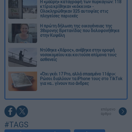
Η «μαύρη» καταγραφή των πυρκαγιών: 118
κτίρια κρίθηκαν «κόκκινα» -
Ολοκληρώθηκαν 325 αυτοψίες στις
πληγείσες περιοχές
Η πρώτη δήλωση της οικογένειας της
38χρονης Βρετανίδας που δολοφονήθηκε
στην Κυψέλη
Ντύθηκε «Χάρος», ανέβηκε στην οροφή
νοσοκομείου και κοιτούσε επίμονα τους
ασθενείς
«Όχι γκέι 17 Pro, αλλά σπασμένο 11άρι»:
Ρώσοι διαλύουν τα iPhone τους στο TikTok
για να... γίνουν πιο άνδρες
επόμενο
άρθρο
#TAGS