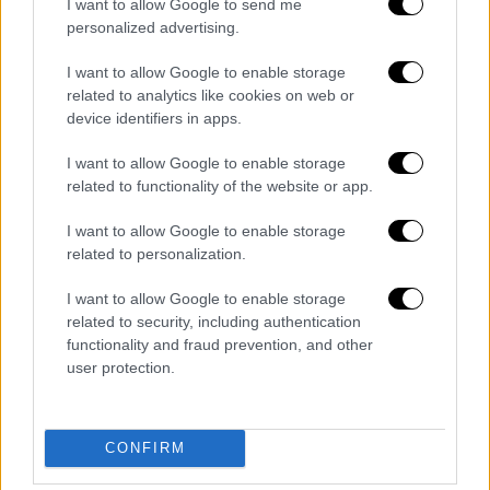
ισχυρισμών μας και να επιβεβαιωθούν τα
I want to allow Google to send me
personalized advertising.
στοιχεία που έχουμε.
I want to allow Google to enable storage
5. Και κάτι που αφορά τη Γενική Γραμματεία
related to analytics like cookies on web or
Βιομηχανίας του Υπουργείου Ανάπτυξης και
device identifiers in apps.
Επενδύσεων
. Πώς είναι δυνατόν να μην
υπάρχει μία ομάδα επιστημόνων,
I want to allow Google to enable storage
related to functionality of the website or app.
διορισμένων από το κράτος, να ελέγχουν
αυτές τις εγκαταστάσεις και τα μηχανήματα,
I want to allow Google to enable storage
όταν έχουμε ακόμη και θανάτους και
related to personalization.
βαρύτατες σωματικές βλάβες; Πιστοποιούν
I want to allow Google to enable storage
τέτοιες εταιρείες, όπως η εν λόγω, της
related to security, including authentication
οποία η αρμοδιότητα είναι να επιθεωρεί,
functionality and fraud prevention, and other
μεταξύ άλλων όπως ασανσέρ κλπ,
user protection.
παιδότοπους και στεγασμένους χώρους
παιδικής αναψυχής (δηλαδή μόνο για παιδιά
και όχι για ενήλικες).
CONFIRM