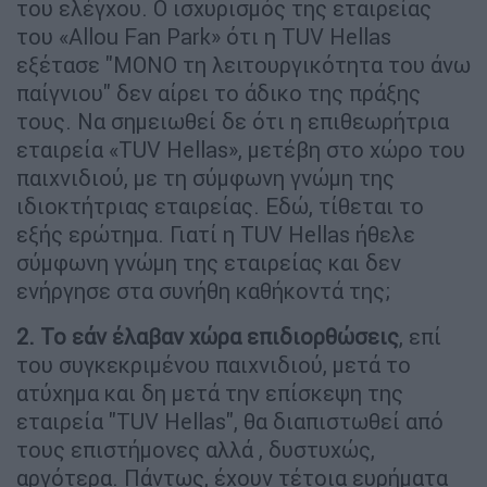
του ελέγχου. Ο ισχυρισμός της εταιρείας
του «Allou Fan Park» ότι η TUV Hellas
εξέτασε "ΜΟΝΟ τη λειτουργικότητα του άνω
παίγνιου" δεν αίρει το άδικο της πράξης
τους. Να σημειωθεί δε ότι η επιθεωρήτρια
εταιρεία «TUV Hellas», μετέβη στο χώρο του
παιχνιδιού, με τη σύμφωνη γνώμη της
ιδιοκτήτριας εταιρείας. Εδώ, τίθεται το
εξής ερώτημα. Γιατί η TUV Hellas ήθελε
σύμφωνη γνώμη της εταιρείας και δεν
ενήργησε στα συνήθη καθήκοντά της;
2. Το εάν έλαβαν χώρα επιδιορθώσεις
, επί
του συγκεκριμένου παιχνιδιού, μετά το
ατύχημα και δη μετά την επίσκεψη της
εταιρεία "TUV Hellas", θα διαπιστωθεί από
τους επιστήμονες αλλά , δυστυχώς,
αργότερα. Πάντως, έχουν τέτοια ευρήματα