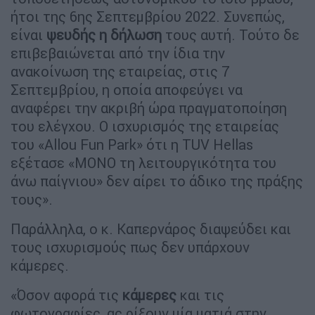
ήτοι της 6ης Σεπτεμβρίου 2022. Συνεπώς,
είναι
ψευδής η δήλωση
τους αυτή. Τούτο δε
επιβεβαιώνεται από την ίδια την
ανακοίνωση της εταιρείας, στις 7
Σεπτεμβρίου, η οποία αποφεύγει να
αναφέρει την ακριβή ώρα πραγματοποίηση
του ελέγχου. Ο ισχυρισμός της εταιρείας
του «Allou Fun Park» ότι η TUV Hellas
εξέτασε «ΜΟΝΟ τη λειτουργικότητα του
άνω παίγνιου» δεν αίρει το άδικο της πράξης
τους».
Παράλληλα, ο κ. Καπερνάρος διαψεύδει και
τους ισχυρισμούς πως δεν υπάρχουν
κάμερες.
«Όσον αφορά τις
κάμερες
και τις
φωτογραφίες, ας ρίξουν μία ματιά στην