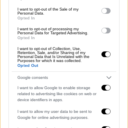
use your data for below specified purposes in below Google
σκοπού "του κουκουλώματος". Δηλαδή,
consent section.
I want to opt-out of the Sale of my
όπως ακριβώς το λένε οι ίδιοι "…Δυστυχώς
Personal Data.
Opted In
δεν υπάρχουν ούτε φωτογραφίες, ούτε
βιντεοληπτικές κάμερες, ώστε να έχουμε
I want to opt-out of processing my
Personal Data for Targeted Advertising.
σαφή εικόνα της αλήθειας". Αυτό δε τους
Opted In
διευκολύνει να δημιουργήσουν "τη δική τους
I want to opt-out of Collection, Use,
αλήθεια" όπως ο αρχικός ισχυρισμός του
Retention, Sale, and/or Sharing of my
Personal Data that Is Unrelated with the
εκπροσώπου του πάρκου, ο οποίος
Purposes for which it was collected.
θρασύτατα ανακοίνωσε ότι τα παιδιά
Opted Out
σηκώθηκαν όρθια για να βγάλουν selfie.
Google consents
4. Να σημειωθεί, εδώ, ότι τα βίντεο, τα
I want to allow Google to enable storage
πωλούσαν προς 15€ το ένα
, όπου θα
related to advertising like cookies on web or
αποδειχθεί από τα τιμολόγια, που θα
device identifiers in apps.
προσκομίσουν στην δικογραφία.
I want to allow my user data to be sent to
Πιθανολογώ, ότι αυτά θα κατατεθούν στην
Google for online advertising purposes.
δικογραφία για να αποδειχθεί η αλήθεια των