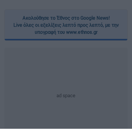
Ακολούθησε το Έθνος στο Google News!
Live όλες οι εξελίξεις λεπτό προς λεπτό, με την
υπογραφή του www.ethnos.gr