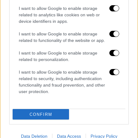
της Γενικής Συνέλευσης εκάστης των
λοιπών θυγατρικών, η οποία εκδίδεται μετά
I want to allow Google to enable storage
related to analytics like cookies on web or
από εισήγηση του Διοικητικού Συμβουλίου
device identifiers in apps.
της. Το πενήντα τοις εκατό (50%) της
πρόσθετης αμοιβής καταβάλλεται μηνιαίως
I want to allow Google to enable storage
ανεξαρτήτως επίτευξης στόχων, ενώ το
related to functionality of the website or app.
υπόλοιπο πενήντα τοις εκατό (50%)
I want to allow Google to enable storage
καταβάλλεται ετησίως, εφόσον επιτευχθούν
related to personalization.
οι στόχοι που συνέχονται με τις δηλώσεις
δεσμεύσεων και το στρατηγικό σχέδιο και
I want to allow Google to enable storage
related to security, including authentication
υπό τον όρο ότι τα απολογιστικά κέρδη προ
functionality and fraud prevention, and other
φόρων και αποσβέσεων, όπως προκύπτει
user protection.
από τις δημοσιευμένες οικονομικές
καταστάσεις εκάστοτε έτους, είναι ίσα ή
μεγαλύτερα αυτών που συμπεριλαμβάνονταν
CONFIRM
στις ετήσιες δηλώσεις δεσμεύσεων των
θυγατρικών για το εν λόγω έτος».
Data Deletion
Data Access
Privacy Policy