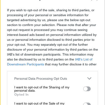
αυτές, οι οποίες έως τώρα καλύπτονταν
σύμφωνα με τον Εσωτερικό Κανονισμό της
If you wish to opt-out of the sale, sharing to third parties, or
κάθε εταιρείας, θα μπορούν να
processing of your personal or sensitive information for
καταλαμβάνουν στο εξής και στελέχη της
targeted advertising by us, please use the below opt-out
αγοράς, ενώ τα κριτήρια πρόσληψης, οι όροι
section to confirm your selection. Please note that after your
και οι προϋποθέσεις θα εγκρίνονται από το
opt-out request is processed you may continue seeing
interest-based ads based on personal information utilized by
Διοικητικό Συμβούλιο ύστερα από εισήγηση
us or personal information disclosed to third parties prior to
του Διευθύνοντος Συμβούλου. Δηλαδή, η
your opt-out. You may separately opt-out of the further
παραμονή του μόνιμου στελεχιακού
disclosure of your personal information by third parties on the
δυναμικού θα εξαρτάται άμεσα από το
IAB’s list of downstream participants. This information may
also be disclosed by us to third parties on the
IAB’s List of
εκάστοτε Διοικητικό Συμβούλιο ή τον
Downstream Participants
that may further disclose it to other
εκάστοτε Διευθύνοντα Συμβούλου που θα
third parties.
μπορούν να μεταβάλλουν κατά το δοκούν τα
Please note that this website/app uses one or more Google
κριτήρια επιλογής.
Personal Data Processing Opt Outs
services and may gather and store information including but
not limited to your visit or usage behaviour. You may click to
I want to opt-out of the Sharing of my
Αντίστοιχες ρυθμίσεις δεν ισχύουν ούτε
personal data.
grant or deny consent to Google and its third-party tags to
στον ιδιωτικό τομέα, ενώ ήδη εκφράζονται
Opted In
use your data for below specified purposes in below Google
φόβοι ότι με τον τρόπο αυτό θα
consent section.
I want to opt-out of the Sale of my