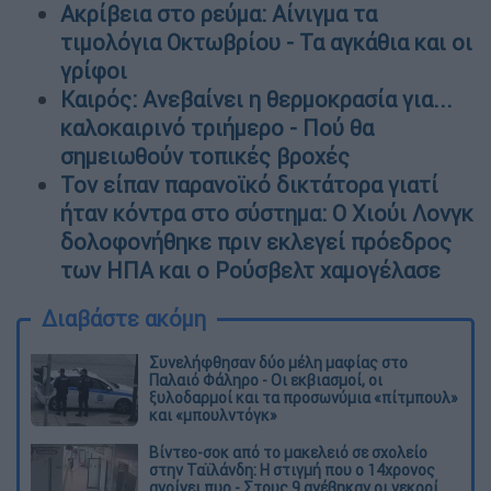
Ακρίβεια στο ρεύμα: Αίνιγμα τα
τιμολόγια Οκτωβρίου - Τα αγκάθια και οι
γρίφοι
Καιρός: Ανεβαίνει η θερμοκρασία για...
καλοκαιρινό τριήμερο - Πού θα
σημειωθούν τοπικές βροχές
Τον είπαν παρανοϊκό δικτάτορα γιατί
ήταν κόντρα στο σύστημα: Ο Χιούι Λονγκ
δολοφονήθηκε πριν εκλεγεί πρόεδρος
των ΗΠΑ και ο Ρούσβελτ χαμογέλασε
Διαβάστε ακόμη
Συνελήφθησαν δύο μέλη μαφίας στο
Παλαιό Φάληρο - Οι εκβιασμοί, οι
ξυλοδαρμοί και τα προσωνύμια «πίτμπουλ»
και «μπουλντόγκ»
Βίντεο-σοκ από το μακελειό σε σχολείο
στην Ταϊλάνδη: Η στιγμή που ο 14χρονος
ανοίγει πυρ - Στους 9 ανέβηκαν οι νεκροί