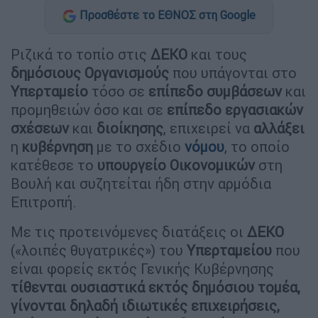
Προσθέστε το ΕΘΝΟΣ στη Google
Ριζικά το τοπίο στις
ΔΕΚΟ
και τους
δημόσιους
Οργανισμούς
που υπάγονται στο
Υπερταμείο
τόσο σε
επίπεδο
συμβάσεων
και
προμηθειών όσο και σε
επίπεδο
εργασιακών
σχέσεων
και
διοίκησης
, επιχειρεί να
αλλάξει
η
κυβέρνηση
με το σχέδιο
νόμου
, το οποίο
κατέθεσε το
υπουργείο
Οικονομικών
στη
Βουλή και συζητείται ήδη στην αρμόδια
Επιτροπή.
Με τις προτεινόμενες διατάξεις οι
ΔΕΚΟ
(«λοιπές θυγατρικές») του
Υπερταμείου
που
είναι φορείς εκτός Γενικής Κυβέρνησης
τίθενται ουσιαστικά εκτός δημόσιου τομέα,
γίνονται δηλαδή ιδιωτικές επιχειρήσεις,