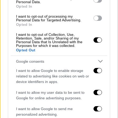
δημιουργηθεί κλίμα ανασφάλειας στις
Personal Data.
Opted In
εταιρείες, το οποίο θα διατρέχει τη
συνολική τους λειτουργία.
I want to opt-out of processing my
Personal Data for Targeted Advertising.
Opted In
Μπόνους και αυξήσεις
I want to opt-out of Collection, Use,
Επιπροσθέτως θεσπίζονται
μπόνους και
Retention, Sale, and/or Sharing of my
Personal Data that Is Unrelated with the
αυξήσεις αποδοχών για τις διοικήσεις των
Purposes for which it was collected.
Opted Out
εταιρειών, οι οποίες μάλιστα κατά το ήμισυ
δε θα σχετίζονται με την ικανοποίηση των
Google consents
ποσοτικών και ποιοτικών στόχων που θα
I want to allow Google to enable storage
τίθενται και θα δίνονται ανεξαρτήτως της
related to advertising like cookies on web or
εκπλήρωσης των στόχων.
device identifiers in apps.
Συγκεκριμένα, το υπό συζήτηση νομοσχέδιο
I want to allow my user data to be sent to
προβλέπει ότι «ειδικά για γενικούς
Google for online advertising purposes.
διευθυντές και διευθυντές, δύναται να
I want to allow Google to send me
καθορίζεται πρόσθετη αμοιβή με απόφαση
personalized advertising.