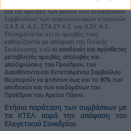
Ξεχωριστή μνεία γίνεται στο σχέδιο νόμου
για τις αμοιβές των μελών των Διοικητικών
Συμβουλίων των συγκοινωνιακών εταιρειών
Ο.Α.Σ.Α. Α.Ε., ΣΤΑ.ΣΥ Α.Ε. και Ο.ΣΥ. Α.Ε.
Επισημαίνεται ότι οι αμοιβές τους
καθορίζονται με απόφαση της Γενικής
Συνέλευσης, ενώ
οι αποδοχές και πρόσθετες
μεταβλητές αμοιβές, απολαβές και
αποζημιώσεις του Προέδρου, του
Διευθύνοντα και Εντεταλμένου Συμβούλου
θα μπορούν να φτάνουν έως και το 90% των
αποδοχών και των επιδομάτων του
Προέδρου του Αρείου Πάγου.
Ετήσια παράταση των συμβάσεων με
τα ΚΤΕΛ παρά την απόφαση του
Ελεγκτικού Συνεδρίου