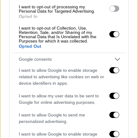
πλειοψηφία 4-1 (ένα μέλος είχε τη
I want to opt-out of processing my
Personal Data for Targeted Advertising.
γνώμη ότι έπρεπε να κηρυχθεί
Opted In
απαράδεκτη η ποινική δίωξη λόγω
I want to opt-out of Collection, Use,
δεδικασμένου).
Retention, Sale, and/or Sharing of my
Personal Data that Is Unrelated with the
Reinhard Herbert SIEKACZEK:
παύει
Purposes for which it was collected.
οριστικά την ποινική δίωξη για τις
Opted Out
πράξεις που τελέστηκαν έως το 2002
Google consents
και για τις λοιπές αθώος κατά
πλειοψηφία 4-1 (ένα μέλος είχε τη
I want to allow Google to enable storage
related to advertising like cookies on web or
γνώμη ότι έπρεπε να κηρυχθεί
device identifiers in apps.
απαράδεκτη η ποινική δίωξη λόγω
δεδικασμένου).
I want to allow my user data to be sent to
Wolfgang Paul Wilhelm RUDOLPH
: παύει
Google for online advertising purposes.
οριστικά την ποινική δίωξη για τις
I want to allow Google to send me
πράξεις που τελέστηκαν έως το 2002
personalized advertising.
και για τις λοιπές αθώος ομόφωνα.
Heinz Wolfgang Ernst Keil Von
I want to allow Google to enable storage