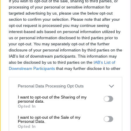
οριστικά την ποινική δίωξη για τις
If you wish to opt-out of the sale, sharing to third parties, or
πράξεις που τελέστηκαν έως το 2002
processing of your personal or sensitive information for
targeted advertising by us, please use the below opt-out
και για τις λοιπές αθώος ομόφωνα.
section to confirm your selection. Please note that after your
Karl Friedrich Eduard PIERER Von ESCH
:
opt-out request is processed you may continue seeing
παύει οριστικά την ποινική δίωξη για
interest-based ads based on personal information utilized by
τις πράξεις που τελέστηκαν έως το
us or personal information disclosed to third parties prior to
your opt-out. You may separately opt-out of the further
2002 και για τις λοιπές αθώος ομόφωνα.
disclosure of your personal information by third parties on the
Thomas GANSWINDT
: παύει οριστικά
IAB’s list of downstream participants. This information may
την ποινική δίωξη για τις πράξεις που
also be disclosed by us to third parties on the
IAB’s List of
τελέστηκαν έως το 2002 και για τις
Downstream Participants
that may further disclose it to other
third parties.
λοιπές αθώος κατά πλειοψηφία 4-1 (ένα
μέλος είχε τη γνώμη ότι έπρεπε να
Please note that this website/app uses one or more Google
Personal Data Processing Opt Outs
κηρυχθεί απαράδεκτη η ποινική δίωξη
services and may gather and store information including but
not limited to your visit or usage behaviour. You may click to
I want to opt-out of the Sharing of my
λόγω δεδικασμένου).
personal data.
grant or deny consent to Google and its third-party tags to
Jorg Michael KUTSCHENREUTER
: παύει
Opted In
use your data for below specified purposes in below Google
οριστικά την ποινική δίωξη για τις
consent section.
I want to opt-out of the Sale of my
πράξεις που τελέστηκαν έως το 2002
Personal Data.
Opted In
και για τις λοιπές αθώος κατά