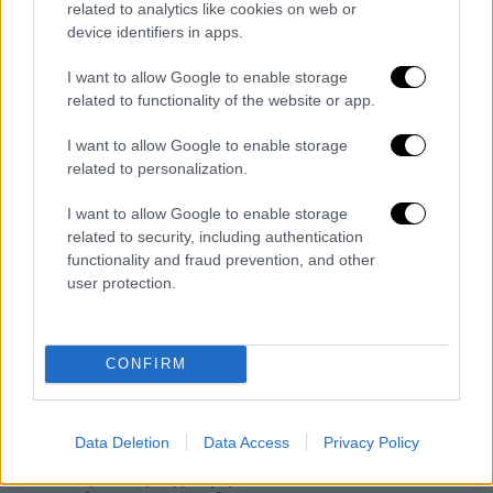
related to analytics like cookies on web or
JAGEMANN
: παύει οριστικά την ποινική
device identifiers in apps.
δίωξη για τις πράξεις που τελέστηκαν
έως το 2002 και για τις λοιπές αθώος
I want to allow Google to enable storage
κατά πλειοψηφία 4-1 (ένα μέλος είχε τη
related to functionality of the website or app.
γνώμη ότι έπρεπε να κηρυχθεί
I want to allow Google to enable storage
απαράδεκτη η ποινική δίωξη λόγω
related to personalization.
δεδικασμένου).
Franz Joseph RICHTER
: παύει οριστικά
I want to allow Google to enable storage
related to security, including authentication
την ποινική δίωξη για τις πράξεις που
functionality and fraud prevention, and other
τελέστηκαν έως το 2002 και για τις
user protection.
λοιπές αθώος ομόφωνα.
Γιώργος Σκαρπέλης
: παύει οριστικά την
ποινική δίωξη για όλες τις πράξεις,
CONFIRM
λόγω παραγραφής.
Νικόλαος ΝΙΝΤΟ
: παύει οριστικά την
ποινική δίωξη για όλες τις πράξεις,
Data Deletion
Data Access
Privacy Policy
λόγω παραγραφής.