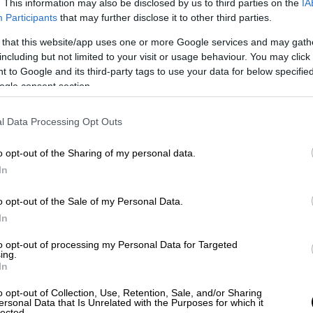
. This information may also be disclosed by us to third parties on the
IA
Participants
that may further disclose it to other third parties.
 that this website/app uses one or more Google services and may gath
Υγεία
|
26.09.2022 22:57
including but not limited to your visit or usage behaviour. You may click 
Γιατί τα παιδιά που πέρασαν
 to Google and its third-party tags to use your data for below specifi
ogle consent section.
κορονοϊό διατρέχουν μεγαλύτερο
κίνδυνο για διαβήτη τύπου 1: Τι
l Data Processing Opt Outs
δείχνει έρευνα
Διαπιστώθηκε ότι το επόμενο
o opt-out of the Sharing of my personal data.
εξάμηνο από τη λοίμωξη με κορονοϊό
In
123 παιδιατρικοί ασθενείς είχαν
διαγνωσθεί για πρώτη φορά με
o opt-out of the Sale of my Personal Data.
διαβήτη τύπου 1
In
to opt-out of processing my Personal Data for Targeted
ing.
In
o opt-out of Collection, Use, Retention, Sale, and/or Sharing
Κόσμος
|
26.09.2022 22:51
ersonal Data that Is Unrelated with the Purposes for which it
lected.