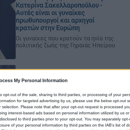
Κατερίνα Σακελλαροπούλου -
Αυτές είναι οι γυναίκες
πρωθυπουργοί και αρχηγοί
κρατών στην Ευρώπη
Οι γυναίκες που κρατούν τα ηνία της
πολιτικής ζωής της Γηραιάς Ηπείρου
Κόσμος
|
26.09.2022 23:00
ocess My Personal Information
Πόσο θα τραβήξει το σχοινί με την
Ε.Ε η Μελόνι μετά τη νίκη; - Η
to opt-out of the sale, sharing to third parties, or processing of your per
ανάλυση του Σωτήρη Δανέζη στο
formation for targeted advertising by us, please use the below opt-out s
r selection. Please note that after your opt-out request is processed y
OPEN
eing interest-based ads based on personal information utilized by us or
Το προφίλ και τα χαρακτηριστικά της
disclosed to third parties prior to your opt-out. You may separately opt-
νικήτριας των ιταλικών εκλογών
losure of your personal information by third parties on the IAB’s list of