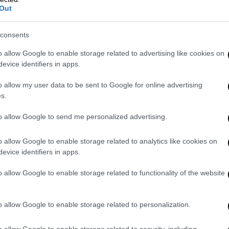
Πιλότος αεροπλάνου συγκίνησε:
Out
Συνεχάρη επιβάτιδα για τον αγώνα
κατά του καρκίνου και έγινε viral
consents
Το συγκινητικό μήνυμά του
o allow Google to enable storage related to advertising like cookies on
evice identifiers in apps.
o allow my user data to be sent to Google for online advertising
s.
Ελλάδα
|
26.09.2022 22:44
to allow Google to send me personalized advertising.
Προ των πυλών η κακοκαιρία
Bogdan που φέρνει βροχές,
o allow Google to enable storage related to analytics like cookies on
καταιγίδες αλλά και
evice identifiers in apps.
ανεμοστρόβιλους: Επί ποδός η
o allow Google to enable storage related to functionality of the website
Πολιτική Προστασία
Προσοχή συνιστούν οι Αρχές -
o allow Google to enable storage related to personalization.
Μήνυμα από το 112 - Ποιες περιοχές
θα πληγούν
o allow Google to enable storage related to security, including