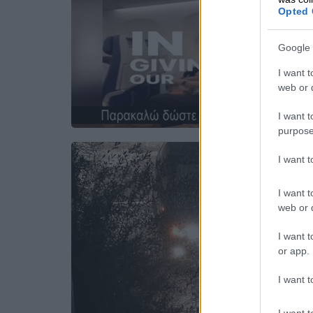
Opted 
Google 
I want t
web or d
I want t
purpose
I want 
I want t
web or d
I want t
or app.
I want t
I want t