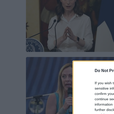
Do Not Pr
If you wish 
sensitive in
confirm you
continue se
information 
further disc