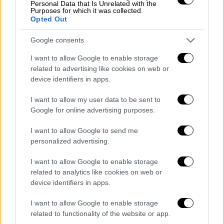
Ενότητας Ημαθίας
δεν έχει βγάλει κάποιο
Personal Data that Is Unrelated with the
Purposes for which it was collected.
πόρισμα ακόμα για το συμβάν.
Opted Out
«
Θεωρώ και ελπίζω ότι δεν υπάρχει κάποιος
Google consents
κίνδυνος για τους κατοίκους της περιοχής
I want to allow Google to enable storage
μας.
Θα παρακολουθούμε την υπόθεση μέχρι
related to advertising like cookies on web or
αύριο το πρωί και αναμένουμε το πόρισμα
device identifiers in apps.
των ειδικών. Ο ιδιώτης υποχρεώθηκε να
I want to allow my user data to be sent to
μαζέψει όλες τις τριμμένες πέτρες από τη
Google for online advertising purposes.
βρεγμένη από το υγρό έκταση και να ρίξει
στο σημείο ζεώλιθο», σημειώνει ο κ.
I want to allow Google to send me
Γκυρίνης.
personalized advertising.
ΟΛΕΣ ΟΙ ΕΙΔΗΣΕΙΣ
I want to allow Google to enable storage
related to analytics like cookies on web or
Σε επίσημη προσάρτηση τεσσάρων
device identifiers in apps.
περιοχών της Ουκρανίας προχωρά ο
I want to allow Google to enable storage
Πούτιν - Οι υπογραφές «πέφτουν» την
related to functionality of the website or app.
Παρασκευή