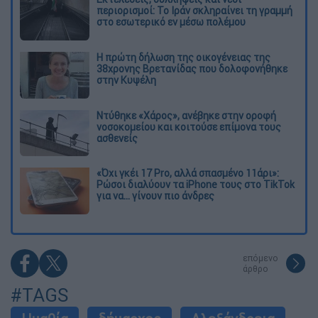
περιορισμοί: Το Ιράν σκληραίνει τη γραμμή
στο εσωτερικό εν μέσω πολέμου
Η πρώτη δήλωση της οικογένειας της
38χρονης Βρετανίδας που δολοφονήθηκε
στην Κυψέλη
Ντύθηκε «Χάρος», ανέβηκε στην οροφή
νοσοκομείου και κοιτούσε επίμονα τους
ασθενείς
«Όχι γκέι 17 Pro, αλλά σπασμένο 11άρι»:
Ρώσοι διαλύουν τα iPhone τους στο TikTok
για να... γίνουν πιο άνδρες
επόμενο
άρθρο
#TAGS