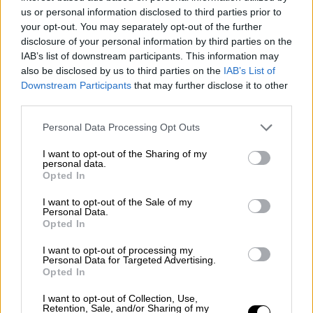
us or personal information disclosed to third parties prior to
δεξαμενή, χύθηκε ποσότητα του χημικού
your opt-out. You may separately opt-out of the further
προϊόντος
, εντός του οικόπεδου του, πάνω
disclosure of your personal information by third parties on the
σε τριμμένες πέτρες που βρισκόταν στο
IAB’s list of downstream participants. This information may
σημείο. Παρά το γεγονός ότι το οικόπεδο
also be disclosed by us to third parties on the
IAB’s List of
Downstream Participants
that may further disclose it to other
βρίσκεται στην άκρη της πόλης, έντονη
third parties.
δυσοσμία κάλυψε ολόκληρη την Αλεξάνδρεια
και προκλήθηκε τεράστια ανησυχία μεταξύ
Please note that this website/app uses one or more Google
Personal Data Processing Opt Outs
services and may gather and store information including but
των κατοίκων. Αμέσως κινητοποιήθηκαν οι
not limited to your visit or usage behaviour. You may click to
I want to opt-out of the Sharing of my
αρμόδιες υπηρεσίες της Περιφέρειας, του
personal data.
grant or deny consent to Google and its third-party tags to
Opted In
δήμου αλλά και η αστυνομία, προκειμένου να
use your data for below specified purposes in below Google
διαπιστωθεί τι συμβαίνει», τονίζει στο
consent section.
I want to opt-out of the Sale of my
Personal Data.
ethnos.gr ο δήμαρχος Αλεξάνδρειας,
Opted In
Παναγιώτης Γκυρίνης.
I want to opt-out of processing my
Personal Data for Targeted Advertising.
Κατά τον ίδιο, πλέον
η δυσοσμία έχει σχεδόν
Opted In
εξαφανιστεί από πόλη
, ωστόσο, η Υπηρεσία
Περιβάλλοντος της Περιφερειακής
I want to opt-out of Collection, Use,
Retention, Sale, and/or Sharing of my