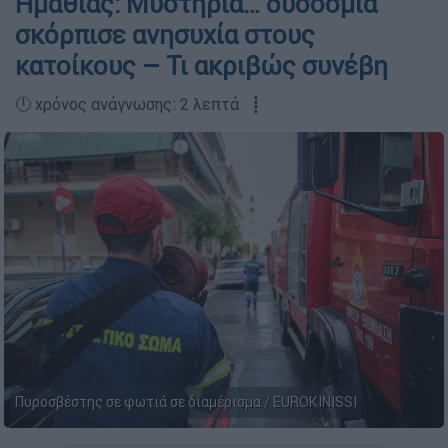
Ημαθίας: Μυστήρια… δυσοσμία
σκόρπισε ανησυχία στους
κατοίκους – Τι ακριβώς συνέβη
🕛 χρόνος ανάγνωσης: 2 λεπτά ┋
Πυροσβέστης σε φωτιά σε διαμέρισμα / EUROKINISSI