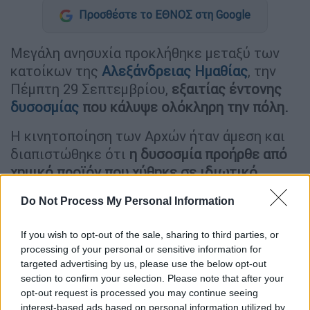
Προσθέστε το ΕΘΝΟΣ στη Google
Μεγάλη ανησυχία προκλήθηκε μεταξύ των
κατοίκων της
Αλεξάνδρειας
Ημαθίας
, την
Πέμπτη 29 Σεπτεμβρίου,
εξαιτίας έντονης
δυσοσμίας
που κάλυψε ολόκληρη την πόλη.
Η κινητοποίηση των Αρχών ήταν άμεση και
διαπιστώθηκε ότι
η δυσοσμία προήρθε από
χημικό προϊόν που χύθηκε σε ιδιωτικό
οικόπεδο
,
το οποίο βρίσκεται σε μία άκρη
Do Not Process My Personal Information
της πόλης.
«Ιδιώτης είχε σε οικόπεδό του το φορτηγό
If you wish to opt-out of the sale, sharing to third parties, or
processing of your personal or sensitive information for
του, πάνω στο οποίο είχε τοποθετήσει
targeted advertising by us, please use the below opt-out
δεξαμενή, που περιείχε χημικό προϊόν, κατά
section to confirm your selection. Please note that after your
δήλωσή του μικρής ποσότητας.
Όταν άνοιξε
opt-out request is processed you may continue seeing
τη βάνα, προκειμένου να αδειάσει τη
interest-based ads based on personal information utilized by