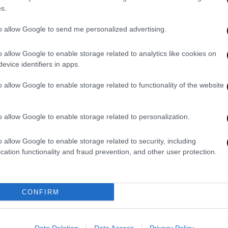
Συγκλονιστικές εικόνες από την
s.
Αίγυπτο: Κατέρρευσε
πολυκατοικία στην Αλεξάνδρεια -
to allow Google to send me personalized advertising.
4 νεκροί
o allow Google to enable storage related to analytics like cookies on
Σε βίντεο-ντοκουμέντο που
evice identifiers in apps.
δημοσιοποιήθηκε σε μέσα κοινωνικής
δικτύωσης καταγράφεται η στιγμή
o allow Google to enable storage related to functionality of the website
της κατάρρευσης
του κτιρίου
o allow Google to enable storage related to personalization.
Σαν Σήμερα
|
08.03.2023 00:00
o allow Google to enable storage related to security, including
Παγκόσμια Ημέρα της Γυναίκας: Η
cation functionality and fraud prevention, and other user protection.
σοφή Υπατία δολοφονείται
βάναυσα από όχλο φανατικών – Το
όνειδος των Χριστιανών
CONFIRM
Ο επονείδιστος θάνατος της Υπατίας
της Αλεξανδρινής έχει στιγματίσει