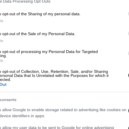
l Data Processing Opt Outs
αντιδήμαρχος Διοικητικών
Υπηρεσιών του Δήμου Αλεξάνδρειας,
o opt-out of the Sharing of my personal data.
κ. Γιαννάκης
In
o opt-out of the Sale of my Personal Data.
In
Παιδεία
|
14.09.2024 06:35
to opt-out of processing my Personal Data for Targeted
ing.
Το Πανεπιστήμιο Πατρών αποκτά
In
παράρτημα στην Αλεξάνδρεια της
o opt-out of Collection, Use, Retention, Sale, and/or Sharing
Αιγύπτου
ersonal Data that Is Unrelated with the Purposes for which it
lected.
Στόχος τα κοινά προγράμματα
Out
σπουδών και η ανταλλαγή φοιτητών
consents
o allow Google to enable storage related to advertising like cookies on
evice identifiers in apps.
Κόσμος
|
09.03.2024 08:17
o allow my user data to be sent to Google for online advertising