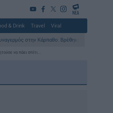
od & Drink
Travel
Viral
Κάρπαθο: Βρέθηκαν παλιά πυρομαχικά στο Αρδάν
τούσε να πάει σπίτι...