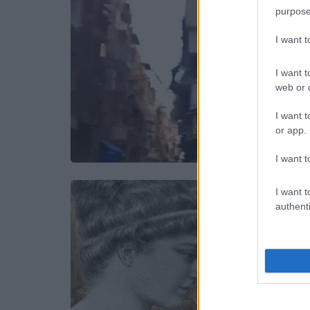
purpose
I want 
I want t
web or d
I want t
or app.
I want t
I want t
authenti