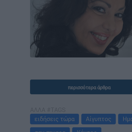
περισσότερα άρθρα
ΑΛΛΑ #TAGS
ειδήσεις τώρα
Αίγυπτος
Ημ