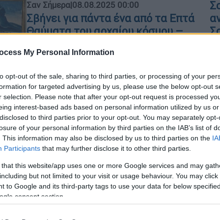
Σ
Σαν Σήμερα
|
08.08.2025 00:00
Σβήνει για πάντα ένα από τα Επτά
α
Θαύματα του αρχαίου κόσμου –
Σ
Πώς κατέρρευσε ο Φάρος της
ocess My Personal Information
Αλεξάνδρειας και σε τι οφείλει το
όνομά του
to opt-out of the sale, sharing to third parties, or processing of your per
Από τα Επτά Θαύματα της
formation for targeted advertising by us, please use the below opt-out s
αρχαιότητας σήμερα μόνο η Πυραμίδα
r selection. Please note that after your opt-out request is processed y
ΑΠ
eing interest-based ads based on personal information utilized by us or
του Χέοπος στέκει ορθή…
X
disclosed to third parties prior to your opt-out. You may separately opt-
κα
losure of your personal information by third parties on the IAB’s list of
τ
. This information may also be disclosed by us to third parties on the
IA
Ελλάδα
|
06.03.2025 11:55
Participants
that may further disclose it to other third parties.
Αλεξάνδρεια: Δεν αντιμετωπίζει
 that this website/app uses one or more Google services and may gath
κίνδυνο ο μαθητής που χτυπήθηκε
including but not limited to your visit or usage behaviour. You may click 
από τρένο - Η ανακοίνωση της
 to Google and its third-party tags to use your data for below specifi
ogle consent section.
Hellenic Train
Όσα ανέφερε στο ethnos.gr ο