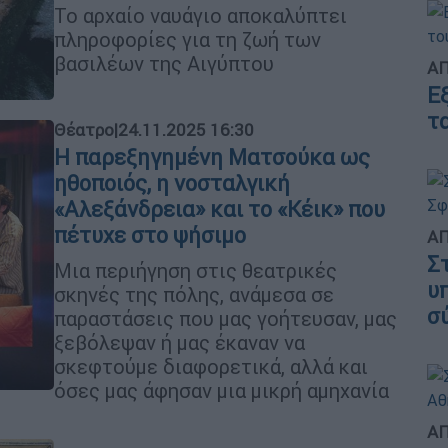
Το αρχαίο ναυάγιο αποκαλύπτει
πληροφορίες για τη ζωή των
βασιλέων της Αιγύπτου
ΑΠ
Ε
τ
Θέατρο
|
24.11.2025 16:30
Η παρεξηγημένη Ματσούκα ως
ηθοποιός, η νοσταλγική
«Αλεξάνδρεια» και το «Κέικ» που
πέτυχε στο ψήσιμο
ΑΠ
Σ
Μια περιήγηση στις θεατρικές
υ
σκηνές της πόλης, ανάμεσα σε
σ
παραστάσεις που μας γοήτευσαν, μας
ξεβόλεψαν ή μας έκαναν να
σκεφτούμε διαφορετικά, αλλά και
όσες μας άφησαν μια μικρή αμηχανία
ΑΠ