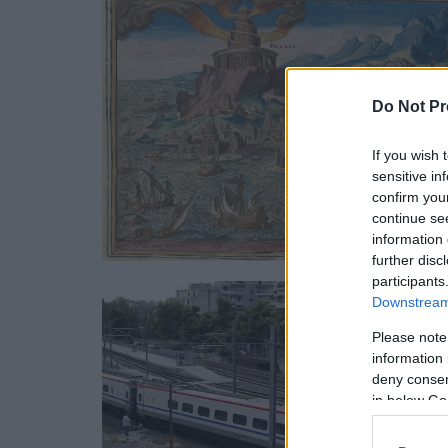
Do Not Pr
If you wish 
sensitive in
confirm you
continue se
information 
further disc
participants
Downstream 
Please note
information 
deny consent
in below Go