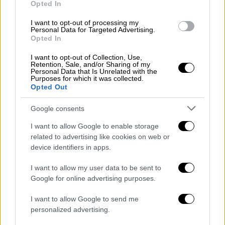
Opted In
I want to opt-out of processing my
Personal Data for Targeted Advertising.
Opted In
Ελλάδα
|
08.08.2025 23:13
I want to opt-out of Collection, Use,
Retention, Sale, and/or Sharing of my
Αρχαία Ολυμπία: Συνελήφθη πολίτης
Personal Data that Is Unrelated with the
Purposes for which it was collected.
γιατί άρπαξε το όχημα της
Opted Out
πυροσβεστικής για να σβήσει τη φωτιά
Google consents
Ένα πρωτόγνωρο περιστατικό
I want to allow Google to enable storage
related to advertising like cookies on web or
device identifiers in apps.
I want to allow my user data to be sent to
Google for online advertising purposes.
I want to allow Google to send me
personalized advertising.