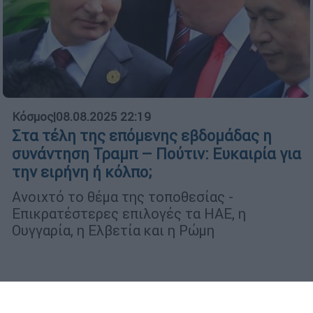
Κόσμος
|
08.08.2025 22:19
Στα τέλη της επόμενης εβδομάδας η
συνάντηση Τραμπ – Πούτιν: Ευκαιρία για
την ειρήνη ή κόλπο;
Ανοιχτό το θέμα της τοποθεσίας -
Επικρατέστερες επιλογές τα ΗΑΕ, η
Ουγγαρία, η Ελβετία και η Ρώμη