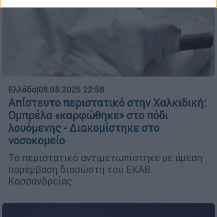
Ελλάδα
|
08.08.2025 22:58
Απίστευτο περιστατικό στην Χαλκιδική:
Ομπρέλα «καρφώθηκε» στο πόδι
λουόμενης - Διακομίστηκε στο
νοσοκομείο
Το περιστατικό αντιμετωπίστηκε με άμεση
παρέμβαση διασώστη του ΕΚΑΒ
Κασσανδρείας