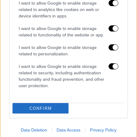
I want to allow Google to enable storage
related to analytics like cookies on web or
device identifiers in apps.
I want to allow Google to enable storage
related to functionality of the website or app.
Οικονομία
|
08.08.2025 23:00
I want to allow Google to enable storage
ΕΦΚΑ-ΔΥΠΑ: Ο «χάρτης» των πληρωμών
related to personalization.
έως τις 14 Αυγούστου
I want to allow Google to enable storage
Συνολικά 50.761.000 ευρώ θα καταβληθούν
related to security, including authentication
functionality and fraud prevention, and other
σε 54.846 δικαιούχους
user protection.
CONFIRM
Data Deletion
Data Access
Privacy Policy