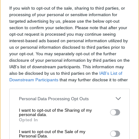
Ελλάδα
|
08.08.2025 23:16
If you wish to opt-out of the sale, sharing to third parties, or
Καθημερινοί οι έλεγχοι στις ελληνικές
processing of your personal or sensitive information for
θάλασσες από το Λιμενικό - Πάνω από
targeted advertising by us, please use the below opt-out
1.300 επιθεωρήσεις
section to confirm your selection. Please note that after your
opt-out request is processed you may continue seeing
Με αμείωτους ρυθμούς πραγματοποιούνται
interest-based ads based on personal information utilized by
από το Λιμενικό οι έλεγχοι στους χειριστές
us or personal information disclosed to third parties prior to
και εκμισθωτές μηχανοκίνητων λέμβων και
your opt-out. You may separately opt-out of the further
ταχύπλοων μικρών σκαφών
disclosure of your personal information by third parties on the
IAB’s list of downstream participants. This information may
also be disclosed by us to third parties on the
IAB’s List of
Downstream Participants
that may further disclose it to other
third parties.
Please note that this website/app uses one or more Google
Personal Data Processing Opt Outs
services and may gather and store information including but
not limited to your visit or usage behaviour. You may click to
I want to opt-out of the Sharing of my
personal data.
grant or deny consent to Google and its third-party tags to
Opted In
use your data for below specified purposes in below Google
consent section.
I want to opt-out of the Sale of my
Personal Data.