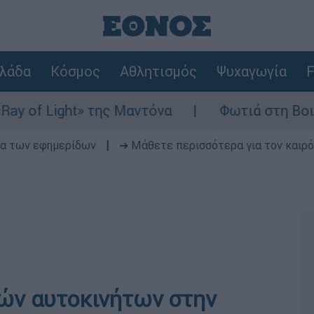
λάδα
Κόσμος
Αθλητισμός
Ψυχαγωγία
F
 Light» της Μαντόνα
Φωτιά στη Βοιωτία: Ί
δα των εφημερίδων
|
➔ Μάθετε περισσότερα για τον καιρό
ών αυτοκινήτων στην