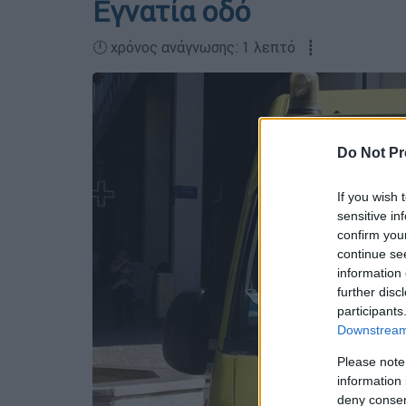
Εγνατία οδό
🕛 χρόνος ανάγνωσης: 1 λεπτό ┋
Do Not Pr
If you wish 
sensitive in
confirm you
continue se
information 
further disc
participants
Downstream 
Please note
information 
deny consent