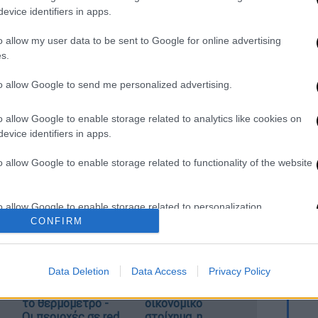
evice identifiers in apps.
o allow my user data to be sent to Google for online advertising
s.
κία που ανοίγει νέα μέτωπα: Το
χηρή απάντηση της Αθήνας
to allow Google to send me personalized advertising.
ιροποιημένο εμβόλιο για τις μεταλλάξεις
ωλόπουλος εξηγεί στο ethnos.gr
o allow Google to enable storage related to analytics like cookies on
ρματισμό του πολέμου στην Ουκρανία έβαλε
evice identifiers in apps.
βγάς με τον Ζελένσκι
o allow Google to enable storage related to functionality of the website
άνα που εξόργισε τους καλεσμένους των
ία όταν πια την είχε νικήσει ο καρκίνος
o allow Google to enable storage related to personalization.
CONFIRM
o allow Google to enable storage related to security, including
cation functionality and fraud prevention, and other user protection.
Κορυφώνεται το
Μητσοτάκης στη
Data Deletion
Data Access
Privacy Policy
κύμα ζέστης: Πού
ΔΕΘ με το βλέμμα
θα δείξει 40αρια
στο 2027 – Το
το θερμόμετρο -
οικονομικό
Οι περιοχές σε red
στοίχημα, η