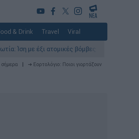
ood & Drink
Travel
Viral
ση με έξι ατομικές βόμβες της Χιροσίμα η ενέρ
 σήμερα
|
➔ Εορτολόγιο: Ποιοι γιορτάζουν