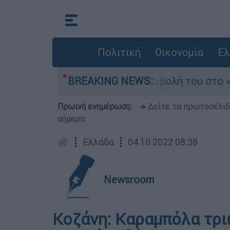
Πολιτική
Οικονομία
Ελ
ρμπιτ - Η καθοριστική συμβολή του στο «Ray of
BREAKING NEWS:
Πρωινή ενημέρωση:
➔ Δείτε τα πρωτοσέλι
σήμερα
┋
Ελλάδα
┋
04.10.2022 08:38
Newsroom
Κοζάνη: Καραμπόλα τρι