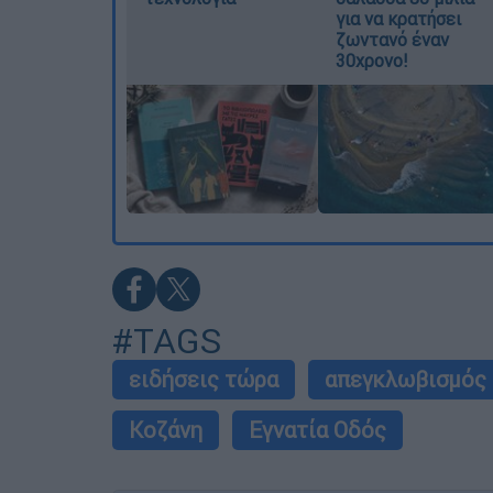
για να κρατήσει
ζωντανό έναν
30χρονο!
#TAGS
ειδήσεις τώρα
απεγκλωβισμός
Κοζάνη
Εγνατία Οδός