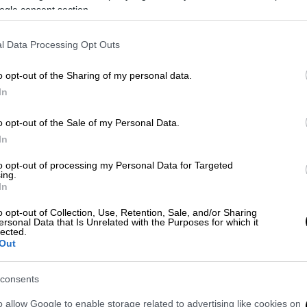
ogle consent section.
l Data Processing Opt Outs
o opt-out of the Sharing of my personal data.
In
o opt-out of the Sale of my Personal Data.
 το ΕΘΝΟΣ στη Google
In
ώθηκε λίγο μετά τις 7:00 το πρωί της
to opt-out of processing my Personal Data for Targeted
ing.
από Γρεβενά προς
Κοζάνη
κοντά στην
In
o opt-out of Collection, Use, Retention, Sale, and/or Sharing
ersonal Data that Is Unrelated with the Purposes for which it
ροσβεστική για τον απεγκλωβισμό των
lected.
Out
υτοκίνητου έχασε τον έλεγχο και έπεσε
consents
. Στο τροχαίο ενεπλάκησαν άλλα δύο
o allow Google to enable storage related to advertising like cookies on