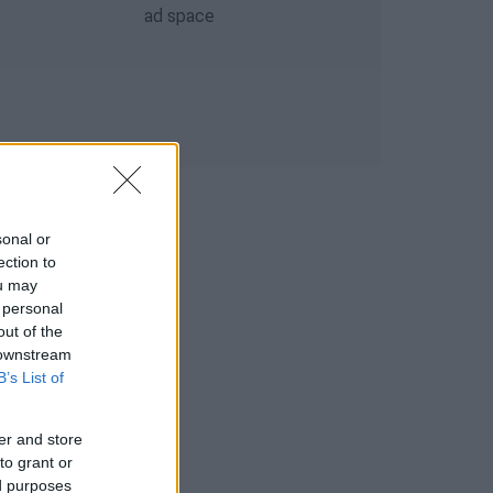
sonal or
ection to
ou may
 personal
out of the
 downstream
B’s List of
er and store
to grant or
ed purposes