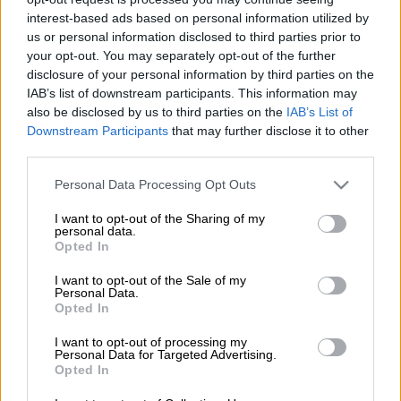
Προσθέστε το ΕΘΝΟΣ στη Google
interest-based ads based on personal information utilized by
us or personal information disclosed to third parties prior to
your opt-out. You may separately opt-out of the further
Βράχος
καταπλάκωσε όχημα στην
Φωκίδα
disclosure of your personal information by third parties on the
και πιο συγκεκριμένα στην περιοχή
Βάριανη
IAB’s list of downstream participants. This information may
κοντά στην
Άμφισσα
. Σύμφωνα με τις
also be disclosed by us to third parties on the
IAB’s List of
Downstream Participants
that may further disclose it to other
πρώτες πληροφορίες, το
όχημα
ήταν μέσα
third parties.
στη
στοά
όπου γίνεται εξόρυξη
βωξίτη
και
Please note that this website/app uses one or more Google
πιθανότητα
πρόκειται για εργατικό
Personal Data Processing Opt Outs
services and may gather and store information including but
μηχάνημα.
not limited to your visit or usage behaviour. You may click to
I want to opt-out of the Sharing of my
personal data.
grant or deny consent to Google and its third-party tags to
Οι Αρχές έχουν ειδοποιηθεί ήδη για να
Opted In
use your data for below specified purposes in below Google
απεγκλωβίσουν
άτομο
που βρίσκεται μέσα
consent section.
I want to opt-out of the Sale of my
στο
όχημα
το οποίο έχει καταπλακωθεί
Personal Data.
Opted In
περίπου στο ένα
χιλιόμετρο
εσωτερικά από
την είσοδο του ορυχείου.
I want to opt-out of processing my
Personal Data for Targeted Advertising.
Opted In
Έχουν σπεύσει για βοήθεια
πυροσβέστες
από την
7η ΕΜΑΚ
, την Πυροσβεστική