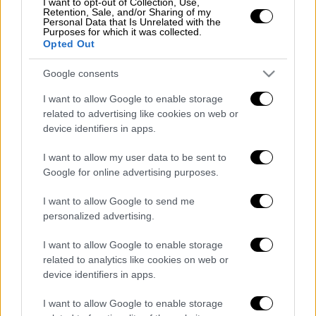
I want to opt-out of Collection, Use,
Retention, Sale, and/or Sharing of my
Υπηρεσία
Άμφισσας
και του Κλιμακίου
Personal Data that Is Unrelated with the
Purposes for which it was collected.
Πολυδρόσου. Αυτή τη στιγμή γίνονται
Opted Out
ενέργειες για να ανοίξουν το αμάξι ώστε να
απεγκλωβιστεί το άτομο.
Google consents
I want to allow Google to enable storage
ΟΛΕΣ ΟΙ ΕΙΔΗΣΕΙΣ
related to advertising like cookies on web or
device identifiers in apps.
Κομισιόν: Μπαίνει προσωρινό πλαφόν
στο φυσικό αέριο - Τι αποφασίστηκε για
I want to allow my user data to be sent to
το ρωσικό πετρέλαιο
Google for online advertising purposes.
Εξοικονόμηση ενέργειας: Δεν εξετάζει η
I want to allow Google to send me
κυβέρνηση μειωμένο ωράριο στα
personalized advertising.
καταστήματα τον χειμώνα
Γεραπετρίτης στο OPEN: Δεν θα
I want to allow Google to enable storage
δώσουμε προεκλογικά τίποτα που θα
related to analytics like cookies on web or
device identifiers in apps.
διακινδυνεύσει την δημοσιονομική
πορεία της χώρας
I want to allow Google to enable storage
Revenge porn στην Πάτρα: