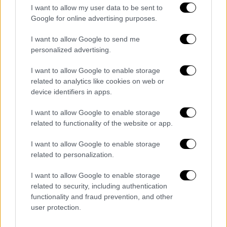
I want to allow my user data to be sent to
Google for online advertising purposes.
ΟΛΕΣ ΟΙ ΕΙΔΗΣΕΙΣ
I want to allow Google to send me
Αναζητούνται ακόμα τα ελάχιστα
personalized advertising.
εγγυημένα δρομολόγια στα ΜΜΜ τις
I want to allow Google to enable storage
ημέρες των απεργιών
related to analytics like cookies on web or
Σε ποια οικόπεδα θα κάνει έρευνες για
device identifiers in apps.
υδρογονάνθρακες το Sanco Swift –
I want to allow Google to enable storage
Δείτε τους χάρτες
related to functionality of the website or app.
«Δόντια του δράκου»: Έτσι προσπαθούν
οι Ρώσοι να εμποδίσουν την ουκρανική
I want to allow Google to enable storage
προέλαση
related to personalization.
Εκτροχιάζεται η τιμή της βενζίνης - Πού
I want to allow Google to enable storage
έφθασε τα 2,300 ευρώ - Τι λέει ο
related to security, including authentication
Ασμάτογλου στην «Η»
functionality and fraud prevention, and other
«Monster: The Jeffrey Dahmer Story»: Η
user protection.
σειρά φαινόμενο του Netflix θα