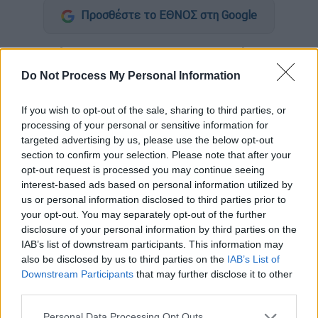
Προσθέστε το ΕΘΝΟΣ στη Google
Γολγοθάς
είναι η καθημερινή
μετακίνηση
προς το
σχολείο
για μαθητές από το
Do Not Process My Personal Information
Μαρκόπουλο
και το
Πόρτο Ράφτη.
If you wish to opt-out of the sale, sharing to third parties, or
Περισσότεροι από 90 μαθητές αναγκάζονται
processing of your personal or sensitive information for
να πηγαίνουν στο σχολείο με το
ΚΤΕΛ
.
targeted advertising by us, please use the below opt-out
section to confirm your selection. Please note that after your
Οι μαθητές χρησιμοποιούν την γραμμή του
opt-out request is processed you may continue seeing
interest-based ads based on personal information utilized by
ΚΤΕΛ
με κατεύθυνση το
Νομισματοκοπείο
,
us or personal information disclosed to third parties prior to
το λεωφορείο αναχωρεί
7:40
και είναι το
πιο
your opt-out. You may separately opt-out of the further
δημοφιλές δρομολόγιο
, καθώς
disclosure of your personal information by third parties on the
χρησιμοποιείται για να φτάσει κάποιος στο
IAB’s list of downstream participants. This information may
μετρό
για το κέντρο της Αθήνας.
also be disclosed by us to third parties on the
IAB’s List of
Downstream Participants
that may further disclose it to other
Στο λεωφορείο που η χωρητικότητα είναι
third parties.
κανονικά
για 52
καθήμενους
, είναι
ασφυκτικά
Please note that this website/app uses one or more Google
Personal Data Processing Opt Outs