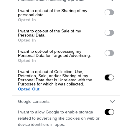
γεμάτο
, με αποτέλεσμα να ζητούν από την
services and may gather and store information including but
not limited to your visit or usage behaviour. You may click to
I want to opt-out of the Sharing of my
Περιφέρεια
να υπάρξει μέριμνα για να μην
personal data.
grant or deny consent to Google and its third-party tags to
προκληθεί κάποιο σοβαρό ατύχημα.
Opted In
use your data for below specified purposes in below Google
consent section.
Σύμφωνα με ρεπορτάζ του Mega, στην
I want to opt-out of the Sale of my
Personal Data.
επιστροφή από το σχολείο, επειδή τα
Opted In
δρομολόγια
δεν είναι σταθερά
πολλά παιδιά
I want to opt-out of processing my
αναγκάζονται να γυρίζουν
πίσω με τα πόδια
Personal Data for Targeted Advertising.
Opted In
περπατώντας και πάνω από 6 χιλιόμετρα.
I want to opt-out of Collection, Use,
Retention, Sale, and/or Sharing of my
Personal Data that Is Unrelated with the
Purposes for which it was collected.
Opted Out
Google consents
I want to allow Google to enable storage
related to advertising like cookies on web or
device identifiers in apps.