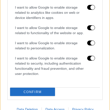
Δημήτρης Φραγκιόγλου στο ethnos.gr:
I want to allow Google to enable storage
«Με καταπιέζει πολύ η άποψη ότι οι
related to analytics like cookies on web or
κωμικοί πρέπει να είναι οπωσδήποτε η
device identifiers in apps.
χαρά της ζωής»
I want to allow Google to enable storage
Φυσικό αέριο: Ετοιμο να αποπλεύσει το
related to functionality of the website or app.
πλοίο της ExxonMobil για σεισμικές
έρευνες νότια και δυτικά της Κρήτης
I want to allow Google to enable storage
11 από τα πιο εκνευριστικά πράγματα
related to personalization.
που μπορεί να συναντήσεις στα
I want to allow Google to enable storage
γυμναστήρια- Ταυτίσου ελεύθερα
related to security, including authentication
functionality and fraud prevention, and other
Διαβάστε ακόμη
user protection.
Η «μαύρη» καταγραφή των πυρκαγιών: 118
κτίρια κρίθηκαν «κόκκινα» -
Ολοκληρώθηκαν 325 αυτοψίες στις
CONFIRM
πληγείσες περιοχές
Η πρώτη δήλωση της οικογένειας της
38χρονης Βρετανίδας που δολοφονήθηκε
Data Deletion
Data Access
Privacy Policy