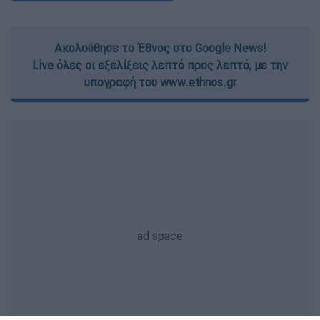
Ακολούθησε το Έθνος στο Google News!
Live όλες οι εξελίξεις λεπτό προς λεπτό, με την
υπογραφή του www.ethnos.gr