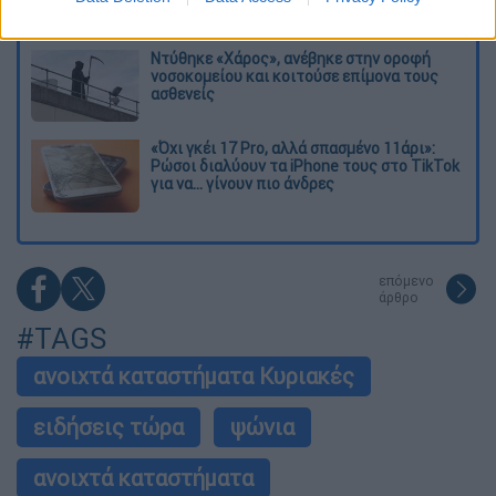
στην Κυψέλη
Ντύθηκε «Χάρος», ανέβηκε στην οροφή
νοσοκομείου και κοιτούσε επίμονα τους
ασθενείς
«Όχι γκέι 17 Pro, αλλά σπασμένο 11άρι»:
Ρώσοι διαλύουν τα iPhone τους στο TikTok
για να... γίνουν πιο άνδρες
επόμενο
άρθρο
#TAGS
ανοιχτά καταστήματα Κυριακές
ειδήσεις τώρα
ψώνια
ανοιχτά καταστήματα