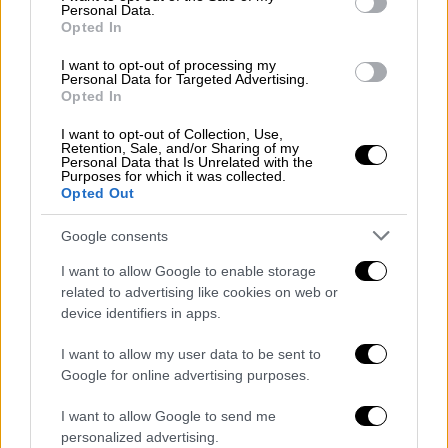
Personal Data.
Προστασίας Καταναλωτή του υπουργείου
Opted In
Ανάπτυξης και Επενδύσεων ενημερώνει το
I want to opt-out of processing my
καταναλωτικό κοινό ότι τα εμπορικά
Personal Data for Targeted Advertising.
καταστήματα θα παραμείνουν κλειστά την
Opted In
Κυριακή 13 Νοεμβρίου αλλά θα είναι ανοικτά
I want to opt-out of Collection, Use,
την Κυριακή 27 Νοεμβρίου, με
προαιρετικό
Retention, Sale, and/or Sharing of my
Personal Data that Is Unrelated with the
ωράριο λειτουργίας από ώρα 11:00 έως ώρα
Purposes for which it was collected.
Opted Out
20:00».
Google consents
ΟΛΕΣ ΟΙ ΕΙΔΗΣΕΙΣ
I want to allow Google to enable storage
ΕΔΕΥΕΠ: Η Ελλάδα προχωρά με το
related to advertising like cookies on web or
πρόγραμμα εξερεύνησης για κοιτάσματα
device identifiers in apps.
φυσικού αερίου - Πώς θα συνεχιστούν οι
I want to allow my user data to be sent to
έρευνες
Google for online advertising purposes.
Βουλή: Η πορεία του οδηγού που έχασε
τη ζωή του στο τροχαίο - Σοβαρά
I want to allow Google to send me
τραυματισμένη η συνεπιβάτιδά του
personalized advertising.