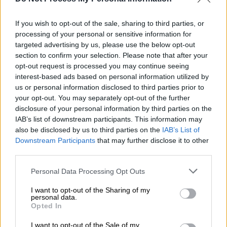
Προσθέστε το ΕΘΝΟΣ στη Google
If you wish to opt-out of the sale, sharing to third parties, or
Και αυτή την
Κυριακή
θα είναι
κλειστά
τα
processing of your personal or sensitive information for
εμπορικά
καταστήματα
παρά την αρχική
targeted advertising by us, please use the below opt-out
section to confirm your selection. Please note that after your
ανακοίνωση πως θα είναι
ανοιχτά
.
opt-out request is processed you may continue seeing
interest-based ads based on personal information utilized by
Τα μαγαζιά θα λειτουργούσαν την
περασμένη
us or personal information disclosed to third parties prior to
Κυριακή
, ωστόσο αυτό δεν έγινε λόγω της
your opt-out. You may separately opt-out of the further
κακοκαιρίας
EVA.
disclosure of your personal information by third parties on the
IAB’s list of downstream participants. This information may
Όπως ανακοινώθηκε τώρα από τη Γενική
also be disclosed by us to third parties on the
IAB’s List of
Γραμματεία Εμπορίου, τα εμπορικά
Downstream Participants
that may further disclose it to other
καταστήματα θα είναι κλειστά την Κυριακή
third parties.
13 Νοεμβρίου και ανοιχτά την
Κυριακή 27
Please note that this website/app uses one or more Google
Personal Data Processing Opt Outs
Νοεμβρίου.
services and may gather and store information including but
not limited to your visit or usage behaviour. You may click to
I want to opt-out of the Sharing of my
personal data.
Η ανακοίνωση αναφέρει:
grant or deny consent to Google and its third-party tags to
Opted In
use your data for below specified purposes in below Google
«Η Γενική Γραμματεία Εμπορίου και
consent section.
I want to opt-out of the Sale of my