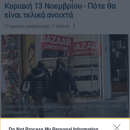
Κυριακή 13 Νοεμβρίου - Πότε θα
είναι τελικά ανοιχτά
🕛 χρόνος ανάγνωσης: 1 λεπτό ┋
Κόσμος στην Ερμού κάνει τα ψώνια του (ΑΡΓΥΡΩ ΑΝΑΣΤΑΣΙΟΥ/
EUROKINISSI)
Do Not Process My Personal Information