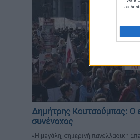
authenti
Δημήτρης Κουτσούμπας: Ο ε
συνένοχος
«Η μεγάλη, σημερινή πανελλαδική απε