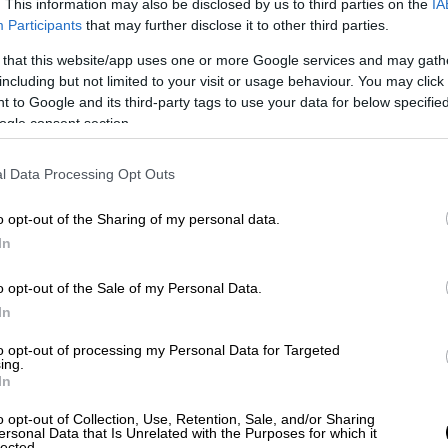
. This information may also be disclosed by us to third parties on the
IA
Participants
that may further disclose it to other third parties.
τοποιούν απεργία σήμερα καθώς η στάση
κε παράνομη χθες με τα σωματεία να
 that this website/app uses one or more Google services and may gath
including but not limited to your visit or usage behaviour. You may click 
γία.
 to Google and its third-party tags to use your data for below specifi
ogle consent section.
υς εργάτες της ΛΑΡΚΟ που διαδηλώνουν
κών
l Data Processing Opt Outs
o opt-out of the Sharing of my personal data.
οεμ
#Απεργια_9νοεμβρη
In
o opt-out of the Sale of my Personal Data.
er 9, 2022
In
των μαθητών, που και εκείνοι βρίσκονται
to opt-out of processing my Personal Data for Targeted
ing.
μαρτύρονται για το κύμα ακρίβειας.
In
1590281951646167041
o opt-out of Collection, Use, Retention, Sale, and/or Sharing
ersonal Data that Is Unrelated with the Purposes for which it
lected.