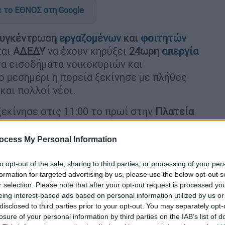
 το ΕΘΝΟΣ στη Google
υγκέντρωση
εργαζομένων
και
φοιτητών
αι
ΑΔΕΔΥ
να έχουν κηρύξει
24ωρη
απεργία
τα εισοδήματα νοικοκυριών και
το μεσημέρι η πορεία ξεκίνησε με πλήθος
και πολλοί νέοι.
εκίνησε στις 11:00 το πρωί στην
Πλατεία
ό «παρών», η
ΓΣΕΕ
, η ΑΔΕΔΥ η ΠΟΕ ΟΤΑ και
:30 ξεκίνησε η ξεχωριστή συγκέντρωση του
ocess My Personal Information
, ως είθισται οι πορείες.
to opt-out of the sale, sharing to third parties, or processing of your per
πό τη σήψη και τη δυσωδία τους!
formation for targeted advertising by us, please use the below opt-out s
ναμης και αισιοδοξίας!
r selection. Please note that after your opt-out request is processed y
eing interest-based ads based on personal information utilized by us or
.com/9fafQpU0nc
disclosed to third parties prior to your opt-out. You may separately opt-
losure of your personal information by third parties on the IAB’s list of
ovember 9, 2022