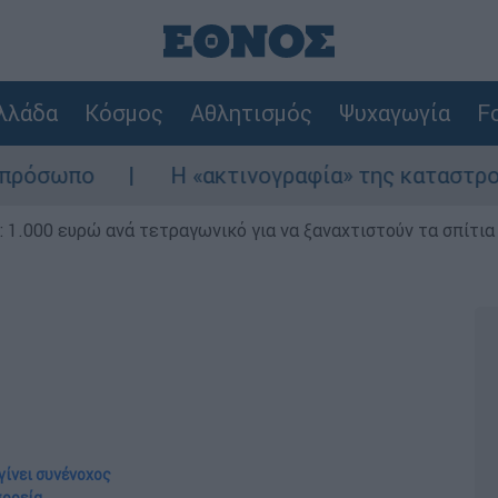
λλάδα
Κόσμος
Αθλητισμός
Ψυχαγωγία
Fo
 «ακτινογραφία» της καταστροφής από τις φωτιές
1.000 ευρώ ανά τετραγωνικό για να ξαναχτιστούν τα σπίτια
γίνει συνένοχος