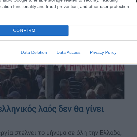
cation functionality and fraud prevention, and other user protection.
CONFIRM
video
Data Deletion
Data Access
Privacy Policy
λληνικός λαός δεν θα γίνει
ργία στέλνει το μήνυμα σε όλη την Ελλάδα,