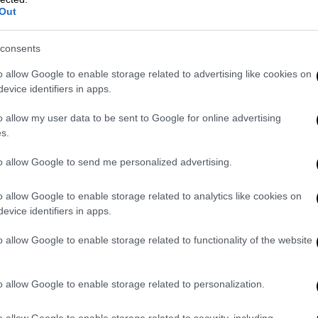
γία των Μέσων Μαζική Ενημέρωσης και το
Out
δίδει όμως ειδήσεις που αφορούν την
ς
κινητοποιήσεις
είναι σε εξέλιξη και στην
consents
ις της ελληνικής περιφέρειας.
o allow Google to enable storage related to advertising like cookies on
evice identifiers in apps.
s/1590269086772383747
o allow my user data to be sent to Google for online advertising
us/1590274959611686912
s.
to allow Google to send me personalized advertising.
ους τους κλάδους σε όλη την Ελλάδα
o allow Google to enable storage related to analytics like cookies on
 απεργίας. Όλοι στην Απεργία. Όλοι στις
evice identifiers in apps.
o allow Google to enable storage related to functionality of the website
o allow Google to enable storage related to personalization.
o allow Google to enable storage related to security, including