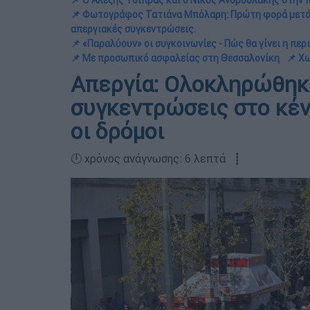
📌 Ο Αλέξης Τσίπρας και ο Νικος Ανδρουλάκης στην 
📌 Φωτογράφος Τατιάνα Μπόλαρη: Πρώτη φορά μετά 
απεργιακές συγκεντρώσεις.
📌 «Παραλύουν» οι συγκοινωνίες - Πώς θα γίνει η π
📌 Με προσωπικό ασφαλείας στη Θεσσαλονίκη
📌 Χ
Απεργία: Ολοκληρώθηκ
συγκεντρώσεις στο κέν
οι δρόμοι
🕛 χρόνος ανάγνωσης: 6 λεπτά ┋