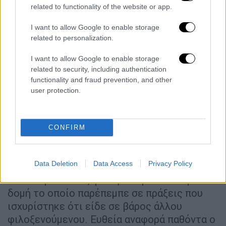
Συνήγορο του Πολίτη, μέσω ηλεκτρονικού
related to functionality of the website or app.
ταχυδρομείου, στην Εισαγγελία. Οι
καταγγελίες- αναφορές του Συνηγόρου,
I want to allow Google to enable storage
related to personalization.
αφορούν στην πλειονότητα τους
κακοποίηση, σωματικές τιμωρίες,
I want to allow Google to enable storage
καταναγκαστική εργασία, απομόνωση και
related to security, including authentication
αποχή παιδιών από το σχολείο.
functionality and fraud prevention, and other
user protection.
Σύμφωνα με πληροφορίες,
τα
επίμαχα
ηλεκτρονικά μηνύματα έφθασαν
στην εισαγγελία διαδοχικά χωρίς ωστόσο σε
CONFIRM
αυτά τα στοιχεία να περιλαμβάνεται άμεση
αναφορά παθόντα
Data Deletion
Data Access
Privacy Policy
για
σεξουαλική
κακοποίηση
. Υπήρχε αναφορά
άλλου προσώπου, φιλοξενούμενου στην
δομή το οποίο παρέπεμπε σε πράξεις που
ισχυρίστηκε ότι είδε σε βάρος άλλου
φιλοξενούμενου. Ευθεία αναφορά παθόντα ο