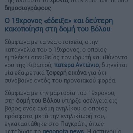
της όλα αυτά τα
χρόνια
, όταν ερωτώνται από
δημοσιογράφους
.
Ο 19χρονος «έδειξε» και δεύτερη
κακοποίηση στη δομή του Βόλου
Σύμφωνα με τα νέα στοιχεία, στην
καταγγελία του ο 19χρονος, ο οποίος
εμπλέκει απευθείας τον ιδρυτή και ιθύνοντα
νου της Κιβωτού,
πατέρα Αντώνιο
, διηγείται
μία εξαιρετικά
ζοφερή εικόνα
για ότι
συνέβαινε εντός του προνοιακού φορέα.
Σύμφωνα με την μαρτυρία του 19χρονου,
στη
δομή του Βόλου
υπήρξε ασέλγεια εις
βάρος ενός ακόμη ανηλίκου, ο οποίος
πρόσφατα, μετά την ενηλικίωσή του,
εγκαταστάθηκε στο Παγκράτι, όπως
μετέδωσε το
gegonota.news
. Η αστυνομία