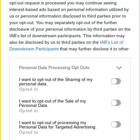
Τα αδικήματα που μέχρι αυτή τη στιγμή
opt-out request is processed you may continue seeing
interest-based ads based on personal information utilized by
φαίνεται να αναδύονται από τις
επτά
us or personal information disclosed to third parties prior to
καταθέσεις
που περιέχονται στον φάκελο
your opt-out. You may separately opt-out of the further
και διερευνά αν έχουν διαπραχθεί η
disclosure of your personal information by third parties on the
εισαγγελία, αφορούν στο
κακούργημα της
IAB’s list of downstream participants. This information may
κατάχρησης ανηλίκου
σε ασέλγεια και στο
also be disclosed by us to third parties on the
IAB’s List of
Downstream Participants
that may further disclose it to other
πλημμέλημα της
σωματικής
βλάβης
σε βάρος
third parties.
αδύναμων προσώπων. Στόχος των
Please note that this website/app uses one or more Google
εισαγγελικών λειτουργών είναι να κινηθούν
Personal Data Processing Opt Outs
services and may gather and store information including but
με ταχείς ρυθμούς και να
not limited to your visit or usage behaviour. You may click to
I want to opt-out of the Sharing of my
ολοκληρωθεί
άμεσα
η
έρευνα
. Οι πρώτοι
personal data.
grant or deny consent to Google and its third-party tags to
Opted In
μάρτυρες που κλήθηκαν -παιδιά που έχουν
use your data for below specified purposes in below Google
διαμείνει στις δομές αλλά και εργαζόμενοι
consent section.
I want to opt-out of the Sale of my
Personal Data.
σε αυτές- εκτιμάται ότι θα εισφέρουν
Opted In
στοιχεία που θα βοηθήσουν τις
δύο
I want to opt-out of processing my
Εισαγγελείς
να ισχυροποιήσουν δεδομένα
Personal Data for Targeted Advertising.
και να αποσαφηνίσουν ποινικά, αρκετά
Opted In