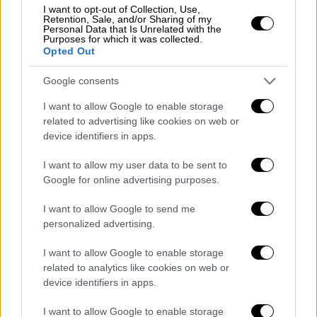
στοιχεία.
I want to opt-out of Collection, Use,
Retention, Sale, and/or Sharing of my
Σύμφωνα με πληροφορίες, ανάμεσα στα
Personal Data that Is Unrelated with the
Purposes for which it was collected.
πρόσωπα που πρόκειται
Opted Out
να
καταθέσουν
βρίσκεται και
μάρτυρας
που
Google consents
κατοικεί στο
εξωτερικό
και έχει δηλώσει
ότι θέλει να καταθέσει στην εισαγγελία
I want to allow Google to enable storage
στοιχεία σοβαρά για την υπόθεση. Με τα
related to advertising like cookies on web or
device identifiers in apps.
έως τώρα στοιχεία που έχει στη διάθεση
της η Εισαγγελία Ανήλικων φαίνεται πως
I want to allow my user data to be sent to
υπό διερεύνηση έχει
Google for online advertising purposes.
θέσει
τέσσερα
πρόσωπα
μεταξύ των οποίων
I want to allow Google to send me
ο πατέρας Αντώνιος και τρεις εργαζόμενοι
personalized advertising.
της ΜΚΟ.
I want to allow Google to enable storage
Στην δικογραφία περιέχονται και
related to analytics like cookies on web or
μελετώνται τουλάχιστον
10
device identifiers in apps.
καταγγελίες
που διαβιβάστηκαν από τον
I want to allow Google to enable storage