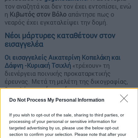
τον αναζητά και δεν τον έχει εντοπίσει, ενώ
η
Κιβωτός στον Βόλο
απάντησε πως ο
νεαρός έχει εγκαταλείψει την δομή.
Νέοι μάρτυρες καταθέτουν στον
εισαγγελέα
Οι εισαγγελείς Αικατερίνη Κοπελάκη και
Δάφνη -Κυριακή Τσιχλή
«τρέχουν» τη
διενέργεια ποινικής προκαταρκτικής
έρευνας. Μετά τη μελέτη της δικογραφίας,
θα καλέσουν
νέους μάρτυρες
στην
εισαγγελία Αθηνών για να καταθέσουν και να
Do Not Process My Personal Information
προσφέρουν νέα στοιχεία για την υπόθεση.
If you wish to opt-out of the sale, sharing to third parties, or
Τα αδικήματα που προκύπτουν από
processing of your personal or sensitive information for
τις πρώτες καταθέσεις
targeted advertising by us, please use the below opt-out
section to confirm your selection. Please note that after your