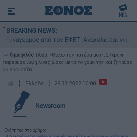
BREAKING NEWS:
αγερμός από τον ΕΦΕΤ: Ανακαλείται γνωστή μαρ
δημοφιλές τώρα:
«Θέλω τον πατέρα μου»: 27χρονη
παρέσυρε νύφη λίγες ώρες μετά το γάμο της και ζητούσε
να πάει σπίτι...
┋
Ελλάδα
┋
29.11.2022 10:00
Newsroom
Ενότητες στο άρθρο:
📌 Σεισμός στην Εύβοια: Ζημιές σε σπίτια – Τι λένε οι κάτοικοι