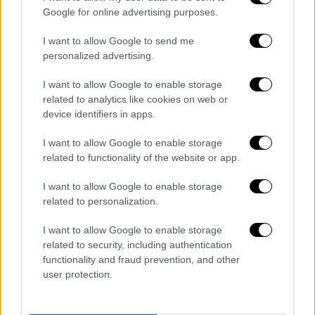
Google for online advertising purposes.
I want to allow Google to send me
Άγνωστο ρήγμα πίσω από το σεισμό
personalized advertising.
Μιλώντας στο eviathema, ο σεισμολόγος
I want to allow Google to enable storage
Ευθύμιος Λέκκας
, εξήγησε πως ο σεισμός
related to analytics like cookies on web or
είναι υπό παρακολούθηση και αξιολόγηση
device identifiers in apps.
καθώς η περιοχή δίνει σεισμικές δονήσεις
I want to allow Google to enable storage
εδώ και δέκα ημέρες
related to functionality of the website or app.
«Στις 6:32 το πρωί έγινε αισθητός σεισμός
I want to allow Google to enable storage
στην Εύβοια
4,8 της κλίμακας Ρίχτερ
και
related to personalization.
ακολούθησε μετασεισμός με μέγεθος 3,2
I want to allow Google to enable storage
Ρίχτερ. Η
σεισμική δραστηριότητα
related to security, including authentication
βρίσκεται σε εξέλιξη στην περιοχή της
functionality and fraud prevention, and other
Νότιας Εύβοιας
, με μεγέθη. Η
συγκεκριμένη
user protection.
περιοχή δεν έχει δώσει στο παρελθόν
σεισμική δραστηριότητα
και γι’αυτό κοιτάμε