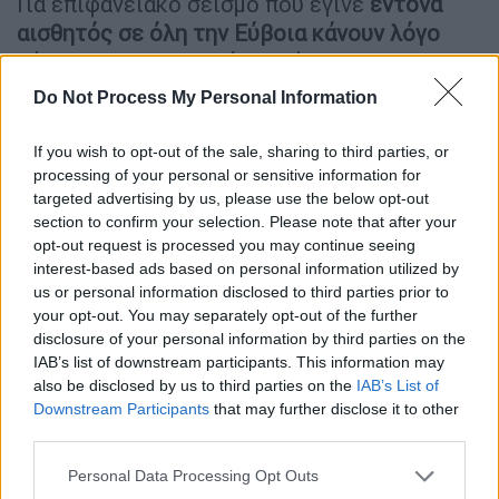
Για επιφανειακό σεισμό που έγινε
έντονα
αισθητός σε όλη την Εύβοια κάνουν
λόγο
κάτοικοι της περιοχής μιλώντας στην
ιστοσελίδα
evima.gr
. «Ο σεισμός ήταν τόσο
Do Not Process My Personal Information
ισχυρός και επιφανειακός
. Φοβηθήκαμε πάρα
πολύ, είχε διάρκεια και βοή. Πεταχτήκαμε
If you wish to opt-out of the sale, sharing to third parties, or
από τα κρεβάτια από τον δυνατό θόρυβο.
processing of your personal or sensitive information for
targeted advertising by us, please use the below opt-out
Κόσμος είχε βγει έξω από τα σπίτια. Έπεσαν
section to confirm your selection. Please note that after your
κάδρα και μικροαντικείμενα μέσα στο σπίτι
opt-out request is processed you may continue seeing
μου», δήλωσε χαρακτηριστικά κάτοικος της
interest-based ads based on personal information utilized by
περιοχής.
us or personal information disclosed to third parties prior to
your opt-out. You may separately opt-out of the further
disclosure of your personal information by third parties on the
IAB’s list of downstream participants. This information may
also be disclosed by us to third parties on the
IAB’s List of
Downstream Participants
that may further disclose it to other
third parties.
Please note that this website/app uses one or more Google
Personal Data Processing Opt Outs
video
services and may gather and store information including but