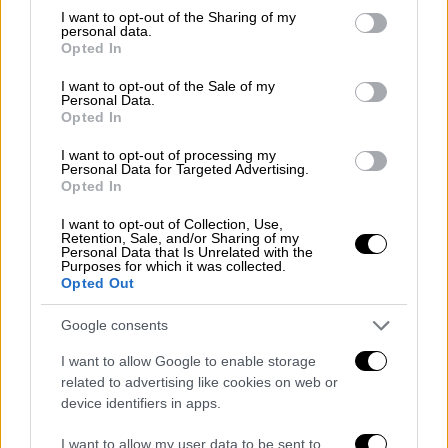
not limited to your visit or usage behaviour. You may click to
I want to opt-out of the Sharing of my
personal data.
grant or deny consent to Google and its third-party tags to
Opted In
use your data for below specified purposes in below Google
consent section.
I want to opt-out of the Sale of my
Personal Data.
Επιπλέον έγιναν αναφορές πως σε κάποια
Opted In
σπίτια έγιναν ρωγμές σε τοίχους, οι ίδιες
I want to opt-out of processing my
πληροφορίες αναφέρουν πως οι
Personal Data for Targeted Advertising.
Opted In
συγκεκριμένες κατοικίες είναι παλιές και
μένουν ηλικιωμένοι.
I want to opt-out of Collection, Use,
Retention, Sale, and/or Sharing of my
Personal Data that Is Unrelated with the
Purposes for which it was collected.
Opted Out
Google consents
I want to allow Google to enable storage
video
related to advertising like cookies on web or
device identifiers in apps.
I want to allow my user data to be sent to