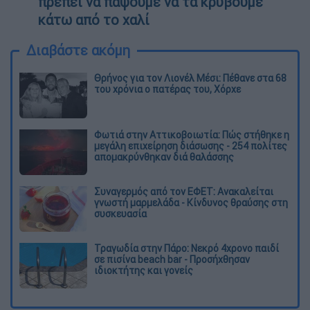
πρέπει να πάψουμε να τα κρύβουμε
κάτω από το χαλί
Διαβάστε ακόμη
Θρήνος για τον Λιονέλ Μέσι: Πέθανε στα 68
του χρόνια ο πατέρας του, Χόρχε
Φωτιά στην Αττικοβοιωτία: Πώς στήθηκε η
μεγάλη επιχείρηση διάσωσης - 254 πολίτες
απομακρύνθηκαν διά θαλάσσης
Συναγερμός από τον ΕΦΕΤ: Ανακαλείται
γνωστή μαρμελάδα - Κίνδυνος θραύσης στη
συσκευασία
Τραγωδία στην Πάρο: Νεκρό 4χρονο παιδί
σε πισίνα beach bar - Προσήχθησαν
ιδιοκτήτης και γονείς