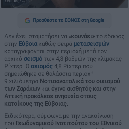
Σεισμός/ AP
Προσθέστε το ΕΘΝΟΣ στη Google
Δεν έχει σταματήσει να «
κουνάει»
το έδαφος
στην
Εύβοια
καθώς σειρά
μετασεισμών
καταγράφονται στην περιοχή μετά τον
αρχικό
σεισμό
των 4,8 βαθμών της κλίμακας
Ρίχτερ. Ο
σεισμός
4,8 Ρίχτερ που
σημειώθηκε σε θαλάσσια περιοχή
9 χιλιόμετρα
Νοτιοανατολικά του οικισμού
των Ζαράκων
και
έγινε αισθητός και στην
Αττική
προκάλεσε ανησυχία στους
κατοίκους της Εύβοιας.
Ειδικότερα, σύμφωνα με την ανακοίνωση
του
Γεωδυναμικού Ινστιτούτου του Εθνικού