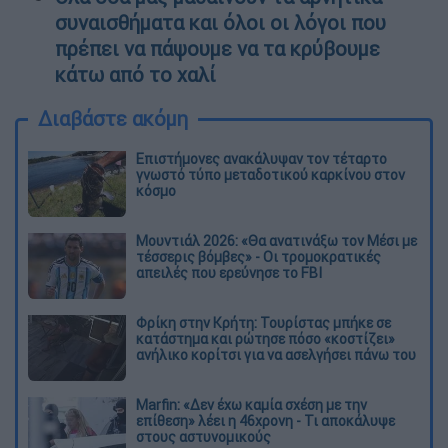
συναισθήματα και όλοι οι λόγοι που
πρέπει να πάψουμε να τα κρύβουμε
κάτω από το χαλί
Διαβάστε ακόμη
Επιστήμονες ανακάλυψαν τον τέταρτο
γνωστό τύπο μεταδοτικού καρκίνου στον
κόσμο
Μουντιάλ 2026: «Θα ανατινάξω τον Μέσι με
τέσσερις βόμβες» - Οι τρομοκρατικές
απειλές που ερεύνησε το FBI
Φρίκη στην Κρήτη: Τουρίστας μπήκε σε
κατάστημα και ρώτησε πόσο «κοστίζει»
ανήλικο κορίτσι για να ασελγήσει πάνω του
Marfin: «Δεν έχω καμία σχέση με την
επίθεση» λέει η 46χρονη - Τι αποκάλυψε
στους αστυνομικούς