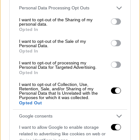
παλαότερα να συνδέονται με σεισμό στο
Please note that this website/app uses one or more Google
Personal Data Processing Opt Outs
ρήγμα της Ανατολίας»
services and may gather and store information including but
not limited to your visit or usage behaviour. You may click to
I want to opt-out of the Sharing of my
personal data.
grant or deny consent to Google and its third-party tags to
Opted In
use your data for below specified purposes in below Google
consent section.
I want to opt-out of the Sale of my
Personal Data.
Opted In
video
I want to opt-out of processing my
Personal Data for Targeted Advertising.
Opted In
I want to opt-out of Collection, Use,
Retention, Sale, and/or Sharing of my
Personal Data that Is Unrelated with the
Purposes for which it was collected.
Opted Out
Άγνωστο ρήγμα πίσω από το σεισμό
Google consents
Μιλώντας στο
eviathema,
ο σεισμολόγος
I want to allow Google to enable storage
Ευθύμιος Λέκκας
, εξήγησε πως ο σεισμός
related to advertising like cookies on web or