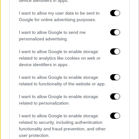
device identifiers in apps.
είναι υπό παρακολούθηση και αξιολόγηση
καθώς η περιοχή δίνει σεισμικές δονήσεις
I want to allow my user data to be sent to
εδώ και δέκα ημέρες
Google for online advertising purposes.
«Στις 6:32 το πρωί έγινε αισθητός σεισμός
I want to allow Google to send me
στην Εύβοια
4,8 της κλίμακας Ρίχτερ
και
personalized advertising.
ακολούθησε μετασεισμός με μέγεθος 3,2
I want to allow Google to enable storage
Ρίχτερ. Η
σεισμική δραστηριότητα
related to analytics like cookies on web or
βρίσκεται σε εξέλιξη στην περιοχή της
device identifiers in apps.
Νότιας Εύβοιας
, με μεγέθη. Η
συγκεκριμένη
I want to allow Google to enable storage
περιοχή δεν έχει δώσει στο παρελθόν
related to functionality of the website or app.
σεισμική δραστηριότητα
και γι’αυτό κοιτάμε
να δούμε τι δομές υπάρχουν καθώς δεν είναι
I want to allow Google to enable storage
εμφανές κάποιο ρήγμα
. Όμως δεν
related to personalization.
αποκλείουμε να σημειωθεί ξανά σεισμός στο
I want to allow Google to enable storage
ίδιο μέγεθος με τον πρώτο». «Άρα δεν
related to security, including authentication
μπορούμε να γνωρίζουμε αν πρόκειται για
functionality and fraud prevention, and other
τον κύριο σεισμό ή όχι»
user protection.