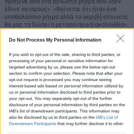
προήλθε από ένα άγνωστο ρήγμα που «δεν
έδινε σεισμούς». «Φαίνεται ότι ήταν ένα
υποθαλάσσιο ρήγμα αλλά τα ακριβή στοιχεία
θα μας τα δώσει η μετασεισμική ακολουθία».
«Από το μέγεθος, πάντως, δείχνει ότι είναι
μικρό ρήγμα. Σε 1-2 ημέρες θα ξέρουμε το
Do Not Process My Personal Information
μέγεθος του ρήγματος» συμπλήρωσε ο
Άκης
Τσελέντης
διευκρινίζοντας ότι «έσπασε»
If you wish to opt-out of the sale, sharing to third parties, or
processing of your personal or sensitive information for
από ανατολικά προς δυτικά.
targeted advertising by us, please use the below opt-out
section to confirm your selection. Please note that after your
Παράλληλα υποστήριξε με αφορμή απόψεις
opt-out request is processed you may continue seeing
ότι οι σεισμοί στη Βόρεια Ανατολία, όπως ο
interest-based ads based on personal information utilized by
πρόσφατος των 5,9 Ρίχτερ, επηρέαζουν τα
us or personal information disclosed to third parties prior to
ρήγματα της Ελλάδας, ο διευθυντής του
your opt-out. You may separately opt-out of the further
disclosure of your personal information by third parties on the
σεισμολογικού Ινστιτούτου είπε «δεν βλέπω
IAB’s list of downstream participants. This information may
πιθανότητα να έχει επηρεάσει τον σεισμικό
also be disclosed by us to third parties on the
IAB’s List of
χώρο της Ελλάδας. Δεν θεωρώ ότι είναι
Downstream Participants
that may further disclose it to other
πιθανό οι σεισμοί στο Αίγιο και την Αθήνα
third parties.