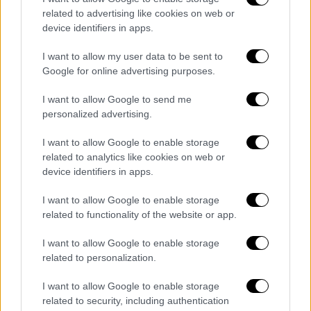
«Τον Ιούνιο είχα πάει εγώ, έγινε η κατάθεση
related to advertising like cookies on web or
στο λογαριασμό και μετά μου γύρισε ότι το
device identifiers in apps.
αμάξι θα χρειαστεί 15 ημέρες για να το
I want to allow my user data to be sent to
παραλάβω, ενώ ήταν
μπροστά μου το αμάξι
.
Google for online advertising purposes.
Εκεί παραξενεύτηκα, το έψαξα όντως
I want to allow Google to send me
παραπάνω. Εγώ το προχώρησα με δικηγόρο,
personalized advertising.
μετά ζήτησα τα χρήματά μου πίσω.
Μετά
αυτός συνέχεια μου έλεγε ότι θα σας βάλω
I want to allow Google to enable storage
τα χρήματα, θα στα βάλω. Μετά μου έδινε
related to analytics like cookies on web or
device identifiers in apps.
μία επιταγή, η επιταγή ήταν ακάλυπτη, ήταν
ακάλυπτη, ήταν ακάλυπτη η επιταγή και την
I want to allow Google to enable storage
σφράγισα, τελικά την έχω την επιταγή
related to functionality of the website or app.
σφραγισμένη
» δήλωσε.
I want to allow Google to enable storage
Ο ιδιοκτήτης της εταιρείας,
μίλησε στο
related to personalization.
MEGA
, επιμένοντας ότι γίνονται
I want to allow Google to enable storage
προσπάθειες να τακτοποιήσει τις
related to security, including authentication