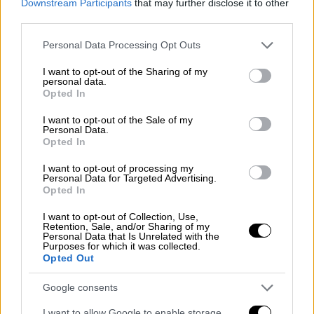
Downstream Participants
that may further disclose it to other
κόψει και 500 ευρώ, γιατί με ταλαιπώρησε,
third parties.
και έχουμε φτάσει μέχρι σήμερα και φυσικά
Please note that this website/app uses one or more Google
Personal Data Processing Opt Outs
όχι αμάξι, ούτε
χρήματα
, ούτε τίποτα δεν
services and may gather and store information including but
έχω πάρει» κατήγγειλε θύμα απάτης
not limited to your visit or usage behaviour. You may click to
I want to opt-out of the Sharing of my
personal data.
grant or deny consent to Google and its third-party tags to
μιλώντας στο MEGA.
Opted In
use your data for below specified purposes in below Google
Ακόμα περιμένουν τα αυτοκίνητά
consent section.
I want to opt-out of the Sale of my
Personal Data.
τους
Opted In
Ένας από τους
πελάτες της εταιρείας
, αφού
I want to opt-out of processing my
Personal Data for Targeted Advertising.
είδε ότι δεν πρόκειται να λάβει σύντομα το
Opted In
όχημα που ήθελε, κινήθηκε νομικά για να
I want to opt-out of Collection, Use,
διεκδικήσει τα χρήματά του. Έτσι, μετά από
Retention, Sale, and/or Sharing of my
Personal Data that Is Unrelated with the
μήνες αναμονής, ο
ιδιοκτήτης της
Purposes for which it was collected.
επιχείρησης
του έδωσε μια επιταγή ύψους
Opted Out
7.000 ευρώ, η οποία όπως
αποδείχθηκε
Google consents
ακάλυπτη και σφραγίστηκε
.
I want to allow Google to enable storage