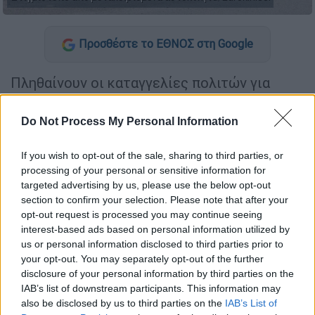
Προσθέστε το ΕΘΝΟΣ στη Google
Πληθαίνουν οι καταγγελίες πολιτών για
απάτη από
εταιρεία μεταχειρισμένων
αυτοκινήτων
στα δυτικά προάστια. Σύμφωνα
Do Not Process My Personal Information
με τα όσα
καταγγέλλονται
, ανυποψίαστοι
πολίτες πλήρωσαν
για μεταχειρισμένο
If you wish to opt-out of the sale, sharing to third parties, or
processing of your personal or sensitive information for
αυτοκίνητο
, ωστόσο ακόμη
το… περιμένουν
.
targeted advertising by us, please use the below opt-out
section to confirm your selection. Please note that after your
«Δυστυχώς την πατήσαμε, όπως και πολλοί
opt-out request is processed you may continue seeing
άλλοι, αν και σε αυτή την ηλικία, την
interest-based ads based on personal information utilized by
πατήσαμε, 2 Ιουλίου του 2022 φέτος
. Πήγα
us or personal information disclosed to third parties prior to
εκεί, μίλησα μαζί του, από το σύνολο του
your opt-out. You may separately opt-out of the further
disclosure of your personal information by third parties on the
ποσού 6000 ευρώ και θα μου το παρέδιδε σε
IAB’s list of downstream participants. This information may
10-15 ημέρες. Και χαρτί μου υπέγραψε ότι θα
also be disclosed by us to third parties on the
IAB’s List of
μου το παραδώσει
2 Σεπτέμβρη
και θα μου