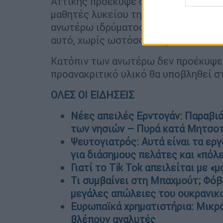
Αττικής προέκυψε ότι, πρωινές ώρες 
μαθητές λυκείου της ίδιας περιοχής
ανωτέρω ιδρύματος με σκοπό να συν
αυτό, χωρίς ωστόσο να προκαλέσουν
Κατόπιν των ανωτέρω δεν προέκυψε 
προανακριτικό υλικό θα υποβληθεί σ
ΟΛΕΣ ΟΙ ΕΙΔΗΣΕΙΣ
Νέες απειλές Ερντογάν: Παραβιά
των νησιών – Πυρά κατά Μητσο
Ψευτογιατρός: Αυτά είναι τα ερ
για διάσημους πελάτες και «πόλ
Γιατί το Tik Tok απειλείται με 
Τι συμβαίνει στη Μπαχμούτ; Φόβ
μεγάλες απώλειες του ουκρανικ
Ευρωπαϊκά χρηματιστήρια: Μικρά
βλέπουν αναλυτές