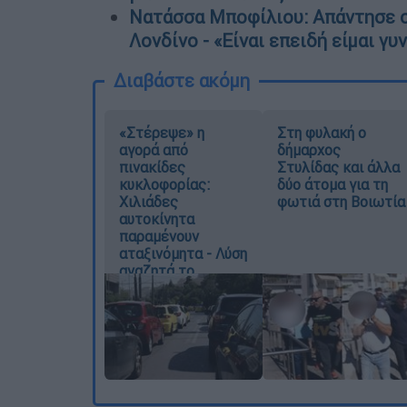
Νατάσσα Μποφίλιου: Απάντησε σ
Λονδίνο - «Είναι επειδή είμαι γυ
Διαβάστε ακόμη
«Στέρεψε» η
Στη φυλακή ο
αγορά από
δήμαρχος
πινακίδες
Στυλίδας και άλλα
κυκλοφορίας:
δύο άτομα για τη
Χιλιάδες
φωτιά στη Βοιωτία
αυτοκίνητα
παραμένουν
αταξινόμητα - Λύση
αναζητά το
υπουργείο