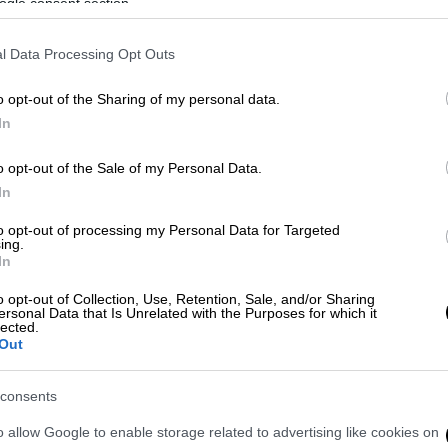
ogle consent section.
ίο.
 τη διερεύνηση του περιστατικού, δεν δεν
l Data Processing Opt Outs
 το σχετικό προανακριτικό υλικό θα
o opt-out of the Sharing of my personal data.
In
o opt-out of the Sale of my Personal Data.
In
to opt-out of processing my Personal Data for Targeted
ing.
In
o opt-out of Collection, Use, Retention, Sale, and/or Sharing
ersonal Data that Is Unrelated with the Purposes for which it
lected.
Out
video
consents
o allow Google to enable storage related to advertising like cookies on