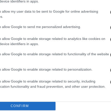
evice identifiers in apps.
o allow my user data to be sent to Google for online advertising
s.
to allow Google to send me personalized advertising.
ς Αστυνομίας:
o allow Google to enable storage related to analytics like cookies on
evice identifiers in apps.
 που αναφέρθηκαν μεσημβρινές ώρες χθες
ο της Άμεσης Δράσης και αφορούσαν στην
o allow Google to enable storage related to functionality of the website
ιωτικό εκπαιδευτικό ίδρυμα στην περιοχή
ληνικής Αστυνομίας
ανακοινώνονται τα
o allow Google to enable storage related to personalization.
υνάμεις και σε συνεργασία με το
o allow Google to enable storage related to security, including
cation functionality and fraud prevention, and other user protection.
 οι χώροι αυτού, χωρίς να διαπιστωθούν
διεύθυνσης Ασφάλειας Βορειοανατολικής
CONFIRM