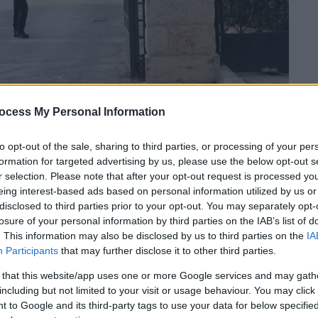
ocess My Personal Information
to opt-out of the sale, sharing to third parties, or processing of your per
formation for targeted advertising by us, please use the below opt-out s
r selection. Please note that after your opt-out request is processed y
 το ΕΘΝΟΣ στη Google
eing interest-based ads based on personal information utilized by us or
disclosed to third parties prior to your opt-out. You may separately opt-
στο
Κολλέγιο Αθηνών
την Πέμπτη, δίνει η
losure of your personal information by third parties on the IAB’s list of
. This information may also be disclosed by us to third parties on the
IA
ης, για το περιστατικό που
προκάλεσε
Participants
that may further disclose it to other third parties.
η των αρχών
.
 that this website/app uses one or more Google services and may gath
στους χώρους του σχολείου, μαθητές
including but not limited to your visit or usage behaviour. You may click 
γαδίσουν, αλλά για να… συναντήσουν φίλους
 to Google and its third-party tags to use your data for below specifi