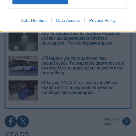
Δημιούργησαν με AI νέους ιούς μέσα σε
λίγες ώρες - Γιατί προβληματίζονται οι
επιστήμονες
Data Deletion
Data Access
Privacy Policy
Σαν το τρομακτικό It: 15χρονο ντυμένος
κλόουν μαχαίρωσε μέχρι θανάτου
ηλικιωμένο - Τον κατέγραψε κάμερα
«Πόλεμος» για τους χρόνους των
δρομολογίων: Τα σωματεία απαντούν στις
καταγγελίες, οι παρατάξεις περνούν στην
αντεπίθεση
Κόλαφος ΟΟΣΑ: Στην τελευταία θέση η
Ελλάδα για το πραγματικό διαθέσιμο
εισόδημα των νοικοκυριών
επόμενο
άρθρο
#TAGS