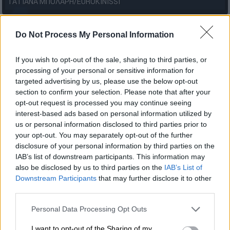
ΤΑΤΙΑΝΑ ΜΠΟΛΑΡΗ/EUROKINISSI
Do Not Process My Personal Information
Προσθέστε το ΕΘΝΟΣ στη Google
If you wish to opt-out of the sale, sharing to third parties, or
Νέος
συναγερμός
σήμανε το πρωί της
processing of your personal or sensitive information for
Παρασκευής στο αεροδρόμιο
«
Ελευθέριος
targeted advertising by us, please use the below opt-out
Βενιζέλος
»
, σε έξι νοσοκομεία και στην
section to confirm your selection. Please note that after your
Ορθόδοξη Εκκλησία, καθώς εστάλη email που
opt-out request is processed you may continue seeing
interest-based ads based on personal information utilized by
πάλι προειδοποιεί
για
ύπαρξη βόμβας.
us or personal information disclosed to third parties prior to
your opt-out. You may separately opt-out of the further
Ήταν γραμμένα στα αγγλικά, έγινε έλεγχος
disclosure of your personal information by third parties on the
και δεν διαπιστώθηκε κάτι ύποπτο.
IAB’s list of downstream participants. This information may
Σύμφωνα με πληροφορίες, ο φαρσέρ έκανε
also be disclosed by us to third parties on the
IAB’s List of
λόγο για
ύπαρξη ναρκών αυτή τη φορά
.
Downstream Participants
that may further disclose it to other
third parties.
Σημειώνεται πως είναι το δεύτερο email
Please note that this website/app uses one or more Google
Personal Data Processing Opt Outs
που εστάλη αυτές τις μέρες για ύπαρξη
services and may gather and store information including but
βόμβας. Ένας
42χρονος Ρώσος
που είχε
not limited to your visit or usage behaviour. You may click to
I want to opt-out of the Sharing of my