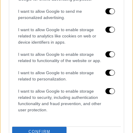
είναι η επίθεση» -Τι θα πει ο
Μητσοτάκης στη Βουλή
I want to allow Google to send me
«Φωτιές» στην Άγκυρα άναψε το βιβλίο
personalized advertising.
του Πομπέο: Πώς θέλει να
I want to allow Google to enable storage
χρησιμοποιήσει ο Ερντογάν τις δυτικές
related to analytics like cookies on web or
επιθέσεις, στο δρόμο προς τις κάλπες
device identifiers in apps.
Μείωση κλινικών, μετακίνηση
προσωπικού, νέες μονάδες: Σαρωτικές
I want to allow Google to enable storage
related to functionality of the website or app.
αλλαγές στα νοσοκομεία – Το σχέδιο
του υπουργείου Υγείας
I want to allow Google to enable storage
Κλειστά σχολεία την Παρασκευή λόγω
related to personalization.
κακοκαιρίας: Σε ποιες περιοχές δεν θα
I want to allow Google to enable storage
χτυπήσει το κουδούνι
related to security, including authentication
Ομιλος Φουρλής: Γιατί έφυγε από την
functionality and fraud prevention, and other
Τουρκία – Σε ποιον πούλησε την
user protection.
Intersport
Διαβάστε ακόμη
CONFIRM