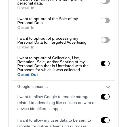
personal data.
στείλει το
προηγούμενο απειλητικό μήνυμα
grant or deny consent to Google and its third-party tags to
Opted In
use your data for below specified purposes in below Google
συνελήφθη
και
αφέθηκε ελεύθερος
, ενώ του
consent section.
I want to opt-out of the Sale of my
έχει ασκηθεί ποινική δίωξη σε
Personal Data.
βαθμό πλημμελήματος.
Opted In
I want to opt-out of processing my
Συγκεκριμένα κατηγορείται για: Σοβαρή
Personal Data for Targeted Advertising.
διατάραξη ομαλής λειτουργίας υπηρεσίας
Opted In
κατ’ εξακολούθηση, διασπορά ψευδών
I want to opt-out of Collection, Use,
ειδήσεων κατ’ εξακολούθηση, απόπειρα
Retention, Sale, and/or Sharing of my
Personal Data that Is Unrelated with the
παρακώλυσης συγκοινωνιών, απειλή
Purposes for which it was collected.
Opted Out
τέλεσης τρομοκρατική πράξης.
Google consents
Δεν είναι ξεκάθαρο εάν εστάλη πάλι από το
ίδιο πρόσωπο.
I want to allow Google to enable storage
related to advertising like cookies on web or
ΟΛΕΣ ΟΙ ΕΙΔΗΣΕΙΣ
device identifiers in apps.
Πρόταση μομφής: «Η καλύτερη άμυνα
I want to allow my user data to be sent to
Google for online advertising purposes.