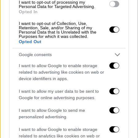
με τον πλέον προσβλητικό τροπο την
I want to opt-out of processing my
Personal Data for Targeted Advertising.
θρησκευτική μου συνείδηση και την
Opted In
ελευθερία της πίστης. Ενώ ο ίδιος δε
I want to opt-out of Collection, Use,
σεβάστηκε ούτε το δικό μου πρόβλημα
Retention, Sale, and/or Sharing of my
Personal Data that Is Unrelated with the
υγείας ούτε της αδερφής μου αλλά ούτε και
Purposes for which it was collected.
τον χαμό των δυο μου γονιών μέσα σε εφτά
Opted Out
μήνες που έφυγαν και οι δυο απ’ τη ζωή. Για
Google consents
αυτό τον λόγο λοιπόν ζητώ άμεσα την
ποινική του δίωξη», έγραψε ο Καμπούρης.
I want to allow Google to enable storage
related to advertising like cookies on web or
device identifiers in apps.
I want to allow my user data to be sent to
Google for online advertising purposes.
I want to allow Google to send me
personalized advertising.
I want to allow Google to enable storage
related to analytics like cookies on web or