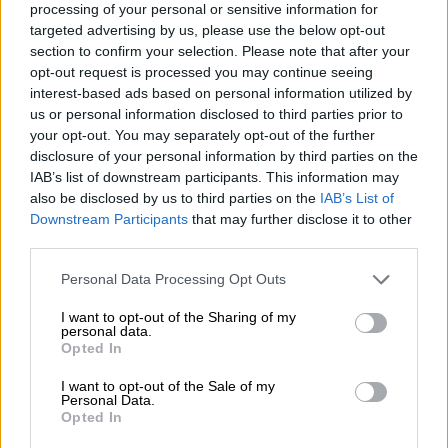
processing of your personal or sensitive information for
targeted advertising by us, please use the below opt-out
section to confirm your selection. Please note that after your
opt-out request is processed you may continue seeing
«Έθιξε τη θρησκευτική μου
interest-based ads based on personal information utilized by
us or personal information disclosed to third parties prior to
συνείδηση» - Η μήνυση Καμπούρη
your opt-out. You may separately opt-out of the further
disclosure of your personal information by third parties on the
Σύμφωνα με τα όσα έχουν γίνει γνωστά, ο
IAB’s list of downstream participants. This information may
Πέτρος Τατσόπουλος
συνελήφθη μετά από
also be disclosed by us to third parties on the
IAB’s List of
μήνυση
του παρουσιαστή
Φίλιππου
Downstream Participants
that may further disclose it to other
third parties.
Καμπούρη
, την οποία ο τελευταίος έκανε
γνωστή, με μία ανάρτηση στο
Facebook.
Please note that this website/app uses one or more Google
Personal Data Processing Opt Outs
services and may gather and store information including but
not limited to your visit or usage behaviour. You may click to
I want to opt-out of the Sharing of my
«Πριν από λίγο κατέθεσα μηνυτήρια αναφορά
personal data.
grant or deny consent to Google and its third-party tags to
στο αστυνομικό τμήμα Ομόνοιας κατά του
Opted In
use your data for below specified purposes in below Google
κυρίου Πέτρου Τατσόπουλου για εξύβριση,
consent section.
I want to opt-out of the Sale of my
δυσφήμιση και συκοφαντική δυσφήμιση κατα
Personal Data.
Opted In
του προσώπου μου. Ο συγκεκριμένος έθιξε