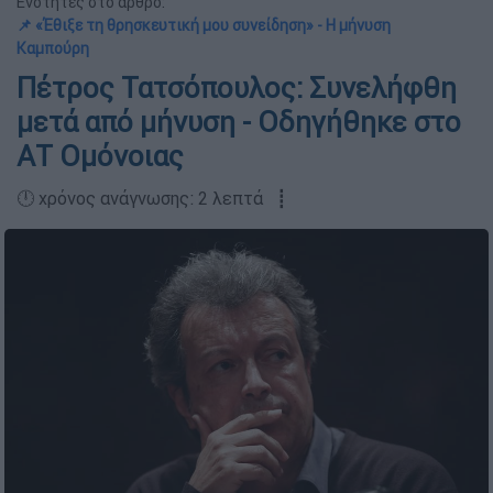
Ενότητες στο άρθρο:
📌 «Έθιξε τη θρησκευτική μου συνείδηση» - Η μήνυση
Καμπούρη
Πέτρος Τατσόπουλος: Συνελήφθη
μετά από μήνυση - Οδηγήθηκε στο
ΑΤ Ομόνοιας
🕛 χρόνος ανάγνωσης: 2 λεπτά ┋