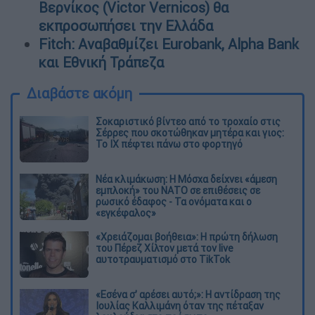
Βερνίκος (Victor Vernicos) θα
εκπροσωπήσει την Ελλάδα
Fitch: Αναβαθμίζει Eurobank, Alpha Bank
και Εθνική Τράπεζα
Διαβάστε ακόμη
Σοκαριστικό βίντεο από το τροχαίο στις
Σέρρες που σκοτώθηκαν μητέρα και γιος:
Το ΙΧ πέφτει πάνω στο φορτηγό
Νέα κλιμάκωση: Η Μόσχα δείχνει «άμεση
εμπλοκή» του ΝΑΤΟ σε επιθέσεις σε
ρωσικό έδαφος - Τα ονόματα και ο
«εγκέφαλος»
«Χρειάζομαι βοήθεια»: Η πρώτη δήλωση
του Πέρεζ Χίλτον μετά τον live
αυτοτραυματισμό στο TikTok
«Εσένα σ’ αρέσει αυτό;»: Η αντίδραση της
Ιουλίας Καλλιμάνη όταν της πέταξαν