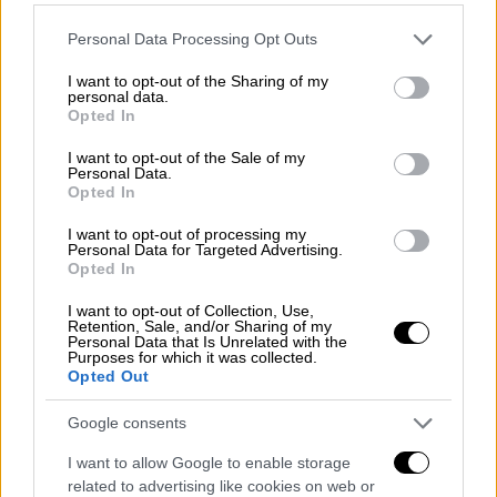
Please note that this website/app uses one or more Google
Personal Data Processing Opt Outs
services and may gather and store information including but
not limited to your visit or usage behaviour. You may click to
I want to opt-out of the Sharing of my
personal data.
grant or deny consent to Google and its third-party tags to
Opted In
use your data for below specified purposes in below Google
consent section.
I want to opt-out of the Sale of my
Personal Data.
Opted In
I want to opt-out of processing my
Personal Data for Targeted Advertising.
Opted In
I want to opt-out of Collection, Use,
Retention, Sale, and/or Sharing of my
Personal Data that Is Unrelated with the
Purposes for which it was collected.
Ελλάδα
|
25.06.2025 22:36
Opted Out
Πειθαρχική έρευνα από την ΕΛΑΣ για
την προσαγωγή γυναίκας από την
Google consents
Κυψέλη - Τι κατήγγειλε ο σύζυγός της
I want to allow Google to enable storage
related to advertising like cookies on web or
Πολίτες συγκεντρώθηκαν έξω από το