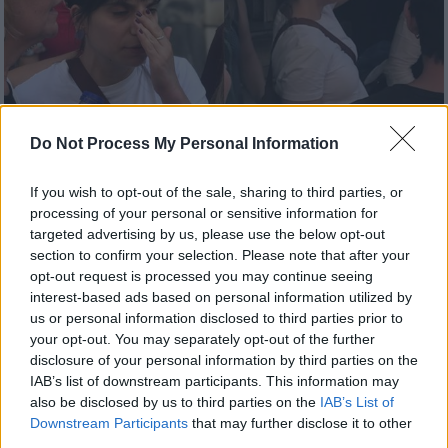
Do Not Process My Personal Information
If you wish to opt-out of the sale, sharing to third parties, or
Ελλάδα
|
04.08.2025 18:12
processing of your personal or sensitive information for
«Αυξανόμενη τάση αστυνομικής
targeted advertising by us, please use the below opt-out
αυθαιρεσίας» – Μήνυση κατά δύο
section to confirm your selection. Please note that after your
αστυνομικών κατέθεσε η Δήμητρα
opt-out request is processed you may continue seeing
Τάσσου που προσήχθη βίαια στην
interest-based ads based on personal information utilized by
us or personal information disclosed to third parties prior to
Κυψέλη
your opt-out. You may separately opt-out of the further
Το θύμα καταγγέλλει παράνομη κράτηση και
disclosure of your personal information by third parties on the
IAB’s list of downstream participants. This information may
χρήση βίας – Μήνυση και κατά των ψευδών
also be disclosed by us to third parties on the
IAB’s List of
καταγγελιών εναντίον της
Downstream Participants
that may further disclose it to other
third parties.