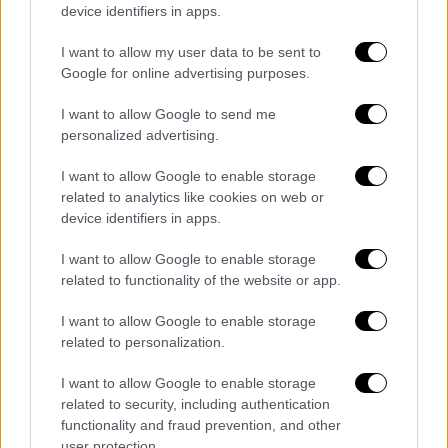
device identifiers in apps.
αστυνομικό τμήμα και ζητούσαν να αφεθεί
ελεύθερη
I want to allow my user data to be sent to
Google for online advertising purposes.
I want to allow Google to send me
personalized advertising.
I want to allow Google to enable storage
related to analytics like cookies on web or
device identifiers in apps.
I want to allow Google to enable storage
related to functionality of the website or app.
I want to allow Google to enable storage
related to personalization.
I want to allow Google to enable storage
related to security, including authentication
Ελλάδα
|
31.03.2025 14:39
functionality and fraud prevention, and other
Προσήχθη ο «Παλαιοχριστιανός» -
user protection.