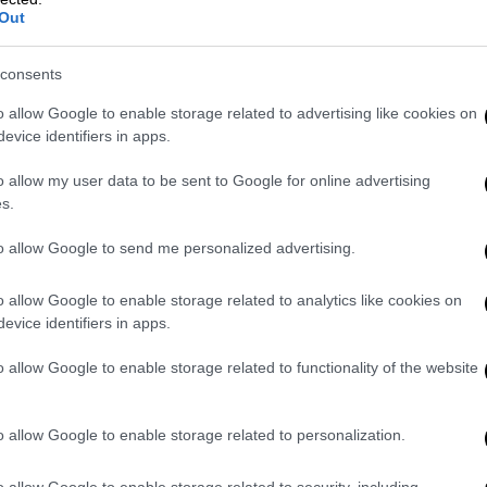
Out
Δεν υπήρξε άμεσα σχόλιο από την
Ουκρανία
consents
o allow Google to enable storage related to advertising like cookies on
evice identifiers in apps.
Οικονομία
|
14.08.2025 23:15
o allow my user data to be sent to Google for online advertising
Επιτόκια: Τέλος του κύκλου
s.
χαλάρωσης από την ΕΚΤ βλέπουν
οι επενδυτές - Επιστροφή στο
to allow Google to send me personalized advertising.
«υψηλότερα για περισσότερο»
o allow Google to enable storage related to analytics like cookies on
Οι επενδυτές προεξοφλούν ότι τα
evice identifiers in apps.
επιτόκια στην ευρωζώνη θα
παραμείνουν κοντά ή πάνω από το 2%
o allow Google to enable storage related to functionality of the website
για τα επόμενα χρόνια, με πιθανή μια
μόνο μείωση τον Μάρτιο
o allow Google to enable storage related to personalization.
o allow Google to enable storage related to security, including