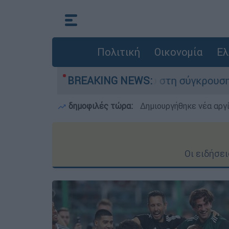
Πολιτική
Οικονομία
Ελ
έχασε τη ζωή του στη σύγκρουση ελικοπτέρων
BREAKING NEWS:
δημοφιλές τώρα:
Δημιουργήθηκε νέα αργ
Οι ειδήσε