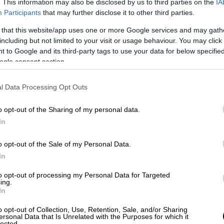
. This information may also be disclosed by us to third parties on the
IA
Participants
that may further disclose it to other third parties.
Αθλητισμός
|
14.08.2025 23:39
 that this website/app uses one or more Google services and may gath
Μεγάλη πρόκριση της ΑΕΚ στην
including but not limited to your visit or usage behaviour. You may click 
 to Google and its third-party tags to use your data for below specifi
παράταση επί του Άρη Λεμεσού με
ogle consent section.
λυτρωτές Κουτέσα και Γιόβιτς!
Η Ένωση θα αντιμετωπίσει την
l Data Processing Opt Outs
Άντερλεχτ για μια θέση στη League
Phase του Conference
o opt-out of the Sharing of my personal data.
In
o opt-out of the Sale of my Personal Data.
In
to opt-out of processing my Personal Data for Targeted
Κόσμος
|
14.08.2025 23:30
ing.
Ρωσία: Τουλάχιστον 16 άνθρωποι
In
τραυματίστηκαν σε επιθέσεις με
o opt-out of Collection, Use, Retention, Sale, and/or Sharing
ουκρανικά drones
ersonal Data that Is Unrelated with the Purposes for which it
lected.