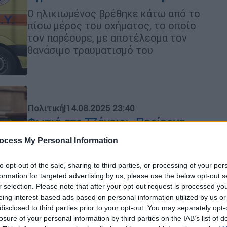
Ο ηλικιωμένος βρέθηκε κάτω από το
πίσω μέρος του οχήματος, το οποίο
τον παρέσυρε, με αποτέλεσμα τον
θανάσιμο τραυματισμό του
Πολιτική
|
14.08.2025 23:40
Φωτιά στο Τζάνειο: «Περίεργα
πράγματα» λέει ο Άδωνις
ocess My Personal Information
Γεωργιάδης
«Άλλη μία πυρκαγιά σε υπόγειο
to opt-out of the sale, sharing to third parties, or processing of your per
formation for targeted advertising by us, please use the below opt-out s
Νοσοκομείου του ΕΣΥ…περίεργα
r selection. Please note that after your opt-out request is processed y
πράγματα»
eing interest-based ads based on personal information utilized by us or
disclosed to third parties prior to your opt-out. You may separately opt-
losure of your personal information by third parties on the IAB’s list of