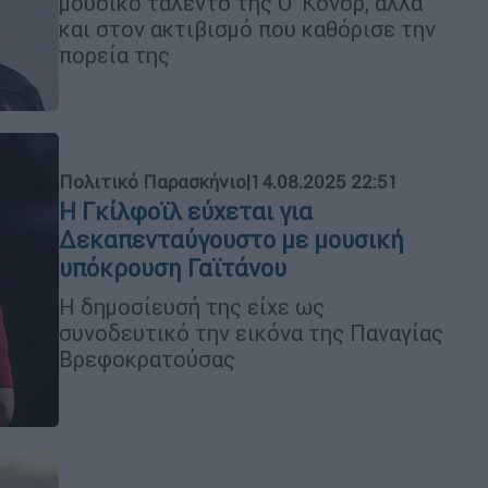
μουσικό ταλέντο της Ο' Κόνορ, αλλά
και στον ακτιβισμό που καθόρισε την
πορεία της
Πολιτικό Παρασκήνιο
|
14.08.2025 22:51
Η Γκίλφοϊλ εύχεται για
Δεκαπενταύγουστο με μουσική
υπόκρουση Γαϊτάνου
Η δημοσίευσή της είχε ως
συνοδευτικό την εικόνα της Παναγίας
Βρεφοκρατούσας