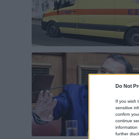
Do Not Pr
If you wish 
sensitive in
confirm you
continue se
information 
further disc