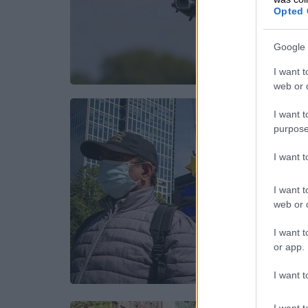
Opted 
Google 
I want t
web or d
I want t
purpose
I want 
I want t
web or d
I want t
or app.
I want t
I want t