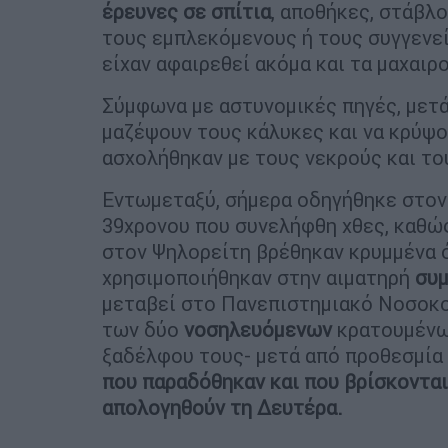
έρευνες σε σπίτια
, αποθήκες, στάβλ
τους εμπλεκόμενους ή τους συγγενεί
είχαν αφαιρεθεί ακόμα και τα μαχαιρ
Σύμφωνα με αστυνομικές πηγές, μετ
μαζέψουν τους κάλυκες και να κρύψ
ασχολήθηκαν με τους νεκρούς και το
Εντωμεταξύ, σήμερα οδηγήθηκε στο
39χρονου που συνελήφθη χθες, καθώ
στον Ψηλορείτη βρέθηκαν κρυμμένα ό
χρησιμοποιήθηκαν στην αιματηρή
συ
μεταβεί στο Πανεπιστημιακό Νοσοκομ
των δύο
νοσηλευόμενων
κρατουμένων
ξαδέλφου τους- μετά από προθεσμία 
που παραδόθηκαν και που βρίσκονται
απολογηθούν τη Δευτέρα.