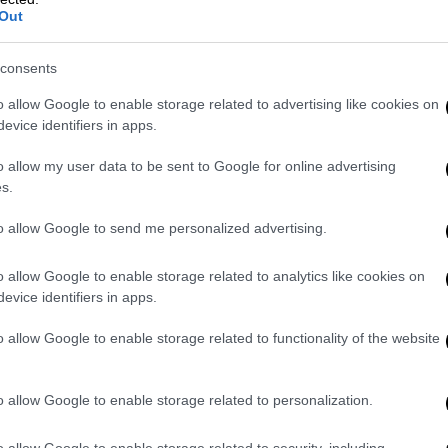
Out
consents
o allow Google to enable storage related to advertising like cookies on
evice identifiers in apps.
o allow my user data to be sent to Google for online advertising
s.
to allow Google to send me personalized advertising.
o allow Google to enable storage related to analytics like cookies on
evice identifiers in apps.
κατέστη δυνατό να ταυτοποιηθεί αλλά και να
ς που διακρινόταν σε ένα βίντεο που ήρθε
o allow Google to enable storage related to functionality of the website
είχνει τους πυροβολισμούς από
 ώρα που εξελισσόταν η συμπλοκή στα
o allow Google to enable storage related to personalization.
 βίντεο διακρινόταν και δεύτερο άτομο, το
μπτης (6/11).
o allow Google to enable storage related to security, including