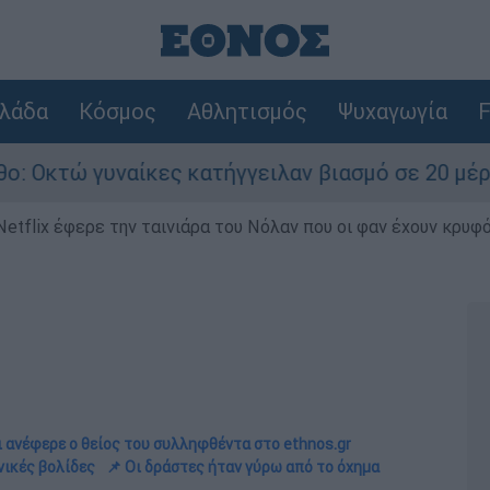
λάδα
Κόσμος
Αθλητισμός
Ψυχαγωγία
F
ίκες κατήγγειλαν βιασμό σε 20 μέρες
Τρ
Netflix έφερε την ταινιάρα του Νόλαν που οι φαν έχουν κρυφό
ι ανέφερε ο θείος του συλληφθέντα στο ethnos.gr
νικές βολίδες
📌 Οι δράστες ήταν γύρω από το όχημα