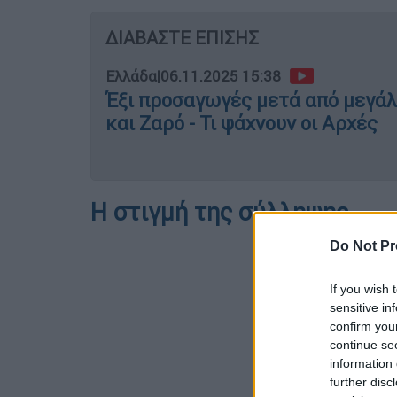
ΔΙΑΒΑΣΤΕ ΕΠΙΣΗΣ
Ελλάδα
|
06.11.2025 15:38
Έξι προσαγωγές μετά από μεγάλ
και Ζαρό - Τι ψάχνουν οι Αρχές
Η στιγμή της σύλληψης
Do Not Pr
If you wish 
sensitive in
confirm you
continue se
information 
further disc