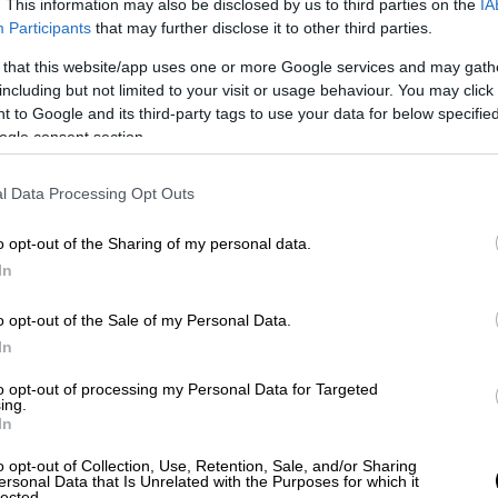
. This information may also be disclosed by us to third parties on the
IA
Participants
that may further disclose it to other third parties.
 that this website/app uses one or more Google services and may gath
including but not limited to your visit or usage behaviour. You may click 
 to Google and its third-party tags to use your data for below specifi
ogle consent section.
l Data Processing Opt Outs
o opt-out of the Sharing of my personal data.
In
ληφθέντα στο ethnos.gr
o opt-out of the Sale of my Personal Data.
In
to opt-out of processing my Personal Data for Targeted
ing.
In
o opt-out of Collection, Use, Retention, Sale, and/or Sharing
ersonal Data that Is Unrelated with the Purposes for which it
lected.