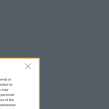
sonal or
ection to
ou may
 personal
out of the
 downstream