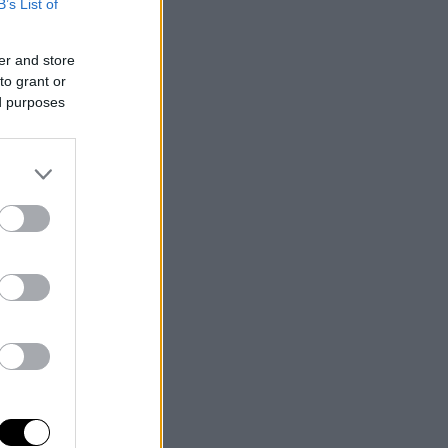
B’s List of
er and store
to grant or
ed purposes