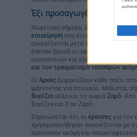
authenti
Έξι προσαγωγές μετά από μ
Νωρίτερα σήμερα, έγιναν έξι προσα
επιχείρηση
που έγινε το πρωί της Π
συνεχίζονται μετά την αιματηρή που 
έπεσαν βροχή οι σφαίρες στη
συμπλ
οικογενειών και είχε ως αποτέλεσμ
και τον τραυματισμό τεσσάρων ακόμ
Οι
Αρχές
ξεψαχνίζουν κάθε σπίτι στο
ψάχνοντας για στοιχεία. Μάλιστα, σ
Βορίζια
αλλά και το χωριό
Ζαρό
. Από
Βορίζια και 3 σε Ζαρό.
Σημειώνεται ότι, οι
έρευνες
για τον
χρησιμοποιήθηκαν συνεχίζονται με ε
ερεύνησαν ακόμη και νεκροταφεία κ