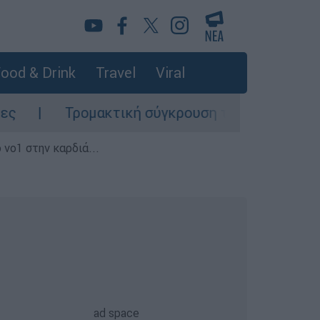
ood & Drink
Travel
Viral
ομακτική σύγκρουση τραμ στο Γκελζενκίρχεν της
 νο1 στην καρδιά...