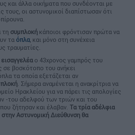
ους και άλλα οικήματα που συνδέονται με
ς τους, οι αστυνομικοί διαπίστωσαν ότι
οπίρουνα.
ά τη
συμπλοκή
κάποιοι φρόντισαν πρώτα να
ουν τα
όπλα
, και μόνο στη συνέχεια
υς τραυματίες.
ν
εισαγγελέα
ο 43χρονος γαμπρός του
ς σε βοσκότοπο του ανήκει
πλα τα οποία εξετάζεται αν
μπλοκή
. Σήμερα αναμένεται η ανακρίτρια να
είο Ηρακλείου για να πάρει τις απολογίες
 -του αδελφού των τριών και του
που ζήτησαν και έλαβαν.
Τα τρία αδέλφια
 στην Αστυνομική Διεύθυνση θα