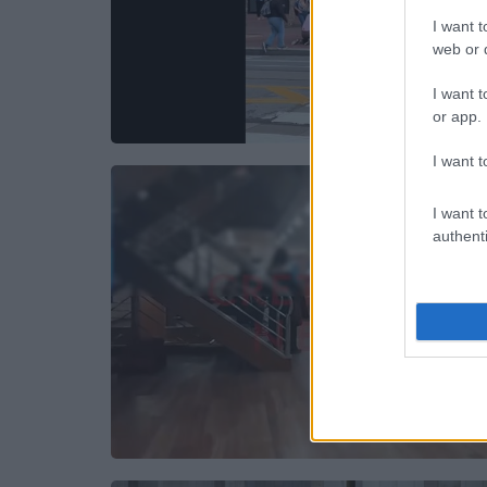
I want t
web or d
I want t
or app.
I want t
I want t
authenti