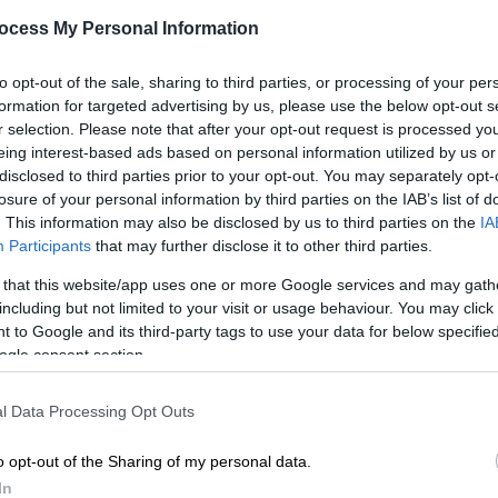
ταράτσα
ocess My Personal Information
ΑΘ
Στο σημείο έσπευσε η αστυνομία μαζί
Α
to opt-out of the sale, sharing to third parties, or processing of your per
με διαπραγματευτή
formation for targeted advertising by us, please use the below opt-out s
r selection. Please note that after your opt-out request is processed y
eing interest-based ads based on personal information utilized by us or
Με
disclosed to third parties prior to your opt-out. You may separately opt-
losure of your personal information by third parties on the IAB’s list of
Μ
. This information may also be disclosed by us to third parties on the
IA
0
Participants
that may further disclose it to other third parties.
Ελλάδα
|
11.05.2026 09:20
 that this website/app uses one or more Google services and may gath
Συναγερμός στην Κόρινθο: Άνδρας
including but not limited to your visit or usage behaviour. You may click 
βρέθηκε με τραύμα από
 to Google and its third-party tags to use your data for below specifi
Ώρ
πυροβολισμό
ogle consent section.
Ώ
Τον άνδρα εντόπισε ο αδερφός του
l Data Processing Opt Outs
o opt-out of the Sharing of my personal data.
Κε
In