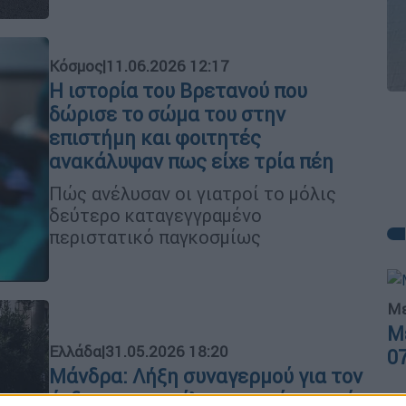
Κόσμος
|
11.06.2026 12:17
Η ιστορία του Βρετανού που
δώρισε το σώμα του στην
επιστήμη και φοιτητές
ανακάλυψαν πως είχε τρία πέη
Πώς ανέλυσαν οι γιατροί το μόλις
δεύτερο καταγεγγραμένο
περιστατικό παγκοσμίως
Με
Μ
Ελλάδα
|
31.05.2026 18:20
0
Μάνδρα: Λήξη συναγερμού για τον
άνδρα που απείλησε να πέσει από