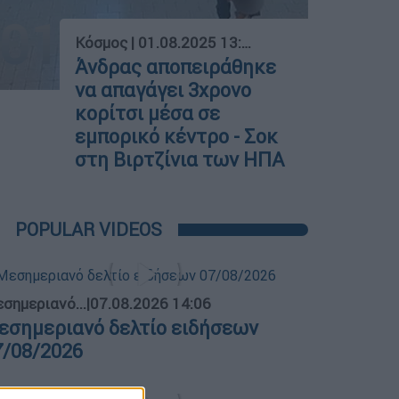
01
Κόσμος
|
01.08.2025 13:31
Άνδρας αποπειράθηκε
να απαγάγει 3χρονο
κορίτσι μέσα σε
εμπορικό κέντρο - Σοκ
στη Βιρτζίνια των ΗΠΑ
POPULAR VIDEOS
σημεριανό...
|
07.08.2026 14:06
εσημεριανό δελτίο ειδήσεων
7/08/2026