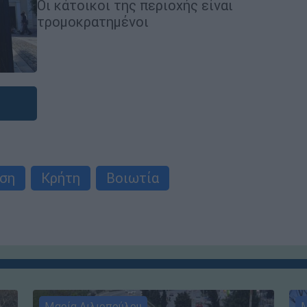
Οι κάτοικοι της περιοχής είναι
τρομοκρατημένοι
εση
Κρήτη
Βοιωτία
Μαρία Λιλιοπούλου
Μ