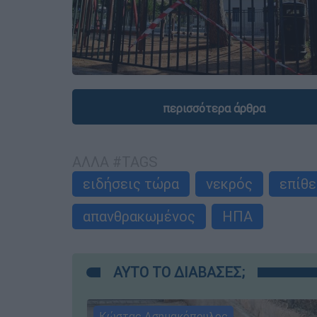
περισσότερα άρθρα
ΑΛΛΑ #TAGS
ειδήσεις τώρα
νεκρός
επίθ
απανθρακωμένος
ΗΠΑ
ΑΥΤΟ ΤΟ ΔΙΑΒΑΣΕΣ;
Κώστας Ασημακόπουλος