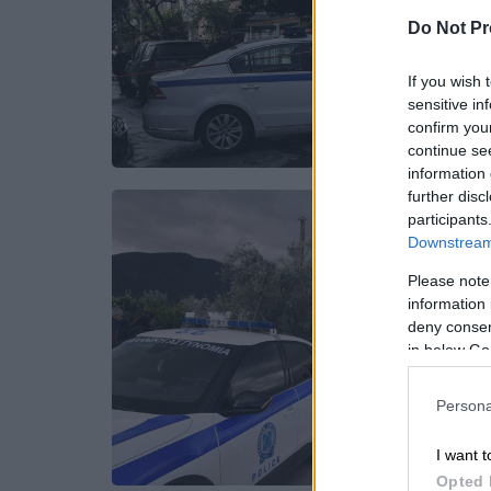
Do Not Pr
If you wish 
sensitive in
confirm you
continue se
information 
further disc
participants
Downstream 
Please note
information 
deny consent
in below Go
Persona
I want t
Opted 