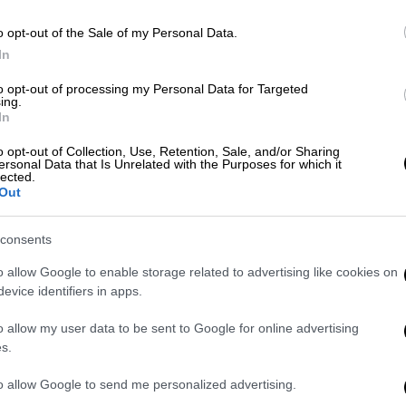
Κ
Ελλάδα
|
08.05.2026 16:24
0
o opt-out of the Sale of my Personal Data.
Θεσσαλονίκη: Άνδρας προσπάθησε
In
να μπει με όπλο σε κατάστημα
to opt-out of processing my Personal Data for Targeted
όπου εργάζεται η πρώην
ing.
σύντροφός του
In
Ο 40χρονος κατηγορείται για
o opt-out of Collection, Use, Retention, Sale, and/or Sharing
ersonal Data that Is Unrelated with the Purposes for which it
παραβάσεις των Νόμων περί όπλων,
lected.
περί ενδοοικογενειακής βίας και για
Out
αντίσταση και απόπειρα σωματικής
βλάβης
consents
o allow Google to enable storage related to advertising like cookies on
evice identifiers in apps.
Κόσμος
|
29.03.2026 15:58
o allow my user data to be sent to Google for online advertising
Ο ήρωας της ημέρας: Έσωσε
s.
άγνωστο άνδρα που δέχτηκε
απρόκλητη επίθεση από νεαρούς
to allow Google to send me personalized advertising.
στη μέση του δρόμου