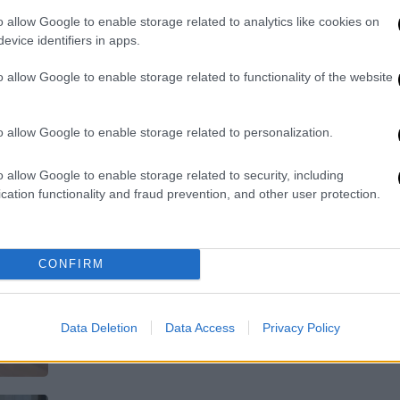
o allow Google to enable storage related to analytics like cookies on
Η σοκαριστική στιγμή που άνδρας
evice identifiers in apps.
δέχεται απρόκλητη επίθεση από
νεαρούς
o allow Google to enable storage related to functionality of the website
o allow Google to enable storage related to personalization.
Ελλάδα
|
27.03.2026 19:56
«Θα δεις τώρα τι θα κάνω»:
o allow Google to enable storage related to security, including
cation functionality and fraud prevention, and other user protection.
Σοκαριστική μαρτυρία για τον
άνδρα που εισέβαλε γυμνός σε
καμπίνα μαθητριών
CONFIRM
«Μόλις τον αντιλήφθηκε μια κοπέλα
και του φώναξε "τι κάνεις;", εκείνος
αποκρίθηκε προκλητικά "θα δεις
Data Deletion
Data Access
Privacy Policy
τώρα τι θα κάνω"»