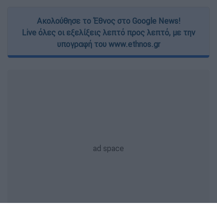
Ακολούθησε το Έθνος στο Google News!
Live όλες οι εξελίξεις λεπτό προς λεπτό, με την
υπογραφή του www.ethnos.gr