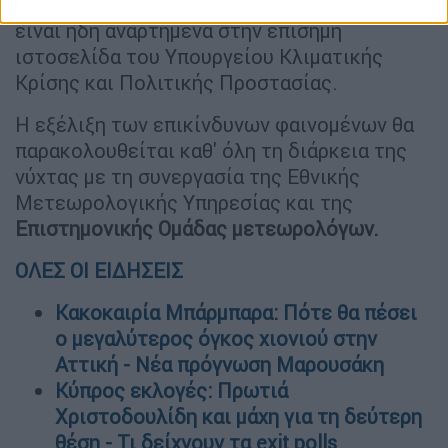
αναγκαίων μέτρων αυτοπροστασίας που
είναι ήδη αναρτημένα στην επίσημη
ιστοσελίδα του Υπουργείου Κλιματικής
Κρίσης και Πολιτικής Προστασίας.
Η εξέλιξη των επικίνδυνων φαινομένων θα
παρακολουθείται καθ' όλη τη διάρκεια της
νύχτας με τη συνεργασία της Εθνικής
Μετεωρολογικής Υπηρεσίας και της
Επιστημονικής Ομάδας μετεωρολόγων.
ΟΛΕΣ ΟΙ ΕΙΔΗΣΕΙΣ
Κακοκαιρία Μπάρμπαρα: Πότε θα πέσει
ο μεγαλύτερος όγκος χιονιού στην
Αττική - Νέα πρόγνωση Μαρουσάκη
Κύπρος εκλογές: Πρωτιά
Χριστοδουλίδη και μάχη για τη δεύτερη
θέση - Τι δείχνουν τα exit polls