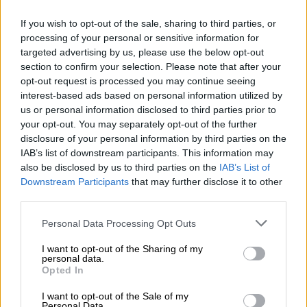
περιπτώσεις όπου το
Κέντρο Επιχειρήσεων
If you wish to opt-out of the sale, sharing to third parties, or
του Πυροσβεστικού Σώματος
έλαβε κλήσεις
processing of your personal or sensitive information for
για κοπές δέντρων λόγω πτώσεων.
targeted advertising by us, please use the below opt-out
section to confirm your selection. Please note that after your
Για ακινητοποιημένα οχήματα που δεν ήταν
opt-out request is processed you may continue seeing
εφοδιασμένα με
ανταλλακτικά
μέσα όπου
interest-based ads based on personal information utilized by
χρειάστηκε, οι δυνάμεις της Πολιτικής
us or personal information disclosed to third parties prior to
your opt-out. You may separately opt-out of the further
Προστασίας μετέφεραν σε ασφαλή σημεία
disclosure of your personal information by third parties on the
τους επιβαίνοντες και ρυμούλκησε τα
IAB’s list of downstream participants. This information may
οχήματά τους.
also be disclosed by us to third parties on the
IAB’s List of
Downstream Participants
that may further disclose it to other
Οι σταθμοί βάσης που δημιουργήθηκαν στις
third parties.
περιοχές που επηρεάζονται από την
Please note that this website/app uses one or more Google
Personal Data Processing Opt Outs
κακοκαιρία έχουν
ενισχυθεί
με
services and may gather and store information including but
επιπρόσθετες δυνάμεις και μέσα κυρίως του
not limited to your visit or usage behaviour. You may click to
I want to opt-out of the Sharing of my
personal data.
Πυροσβεστικού Σώματος, της Ελληνικής
grant or deny consent to Google and its third-party tags to
Opted In
use your data for below specified purposes in below Google
Αστυνομίας, των Ενόπλων Δυνάμεων, αλλά
consent section.
και του Εθνικού Κέντρου Άμεσης Βοήθειας,
I want to opt-out of the Sale of my
Personal Data.