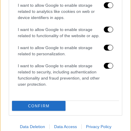
I want to allow Google to enable storage
Τα δικαστήρια δεν θα λειτουργήσουν ομοίως
related to analytics like cookies on web or
και τα εμπορικά καταστήματα θα
device identifiers in apps.
παραμείνουν κλειστά και θα εφαρμοστεί η
I want to allow Google to enable storage
τηλεργασία στο δημόσιο τομέα.
related to functionality of the website or app.
Επίσης, ισχυρή σύσταση
για εφαρμογή
I want to allow Google to enable storage
τηλεργασίας
έχει απευθύνει το υπουργείο
related to personalization.
Εργασίας και Κοινωνικών Υποθέσεων σε
ομάδες υποθέσεων σε όλες τις ιδιωτικές
I want to allow Google to enable storage
related to security, including authentication
επιχειρήσεις, όπου αυτό είναι εφικτό.
functionality and fraud prevention, and other
user protection.
Τονίζουμε και πάλι την ανάγκη για δραστικό
περιορισμό των μετακινήσεων στις
απολύτως απαραίτητες για διαρκή
CONFIRM
ενημέρωση σχετικά με τη
βατότητα
του
οδικού δικτύου και τις μετεωρολογικές
προβλέψεις για τη λήψη όλων των
Data Deletion
Data Access
Privacy Policy