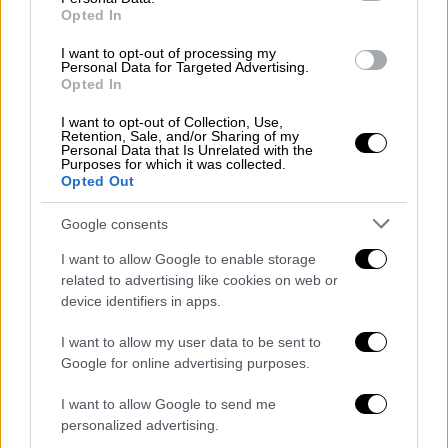
αλλά και οχήματα για ρίψη αλατιού στο
Opted In
οδόστρωμα όπου χρειαστεί.
I want to opt-out of processing my
Personal Data for Targeted Advertising.
Όλες οι δυνάμεις μας θα παραμείνουν σε
Opted In
πλήρη ετοιμότητα
και επαγρύπνηση καθ όλη
I want to opt-out of Collection, Use,
τη διάρκεια της νύχτας. Υπό το συντονισμό
Retention, Sale, and/or Sharing of my
Personal Data that Is Unrelated with the
της Γενικής Γραμματείας Πολιτικής
Purposes for which it was collected.
Opted Out
Προστασίας και του Εθνικού Συντονιστικού
Κέντρου Επιχειρήσεων, σε συνεργασία με
Google consents
όλους τους συναρμόδιους φορείς.
I want to allow Google to enable storage
Έχουν ήδη εκδοθεί σχετικές ανακοινώσεις
related to advertising like cookies on web or
device identifiers in apps.
από τα αρμόδια Υπουργεία Εσωτερικών,
Παιδείας, Εργασίας, Δικαιοσύνης, Ανάπτυξης,
I want to allow my user data to be sent to
καθώς και από τις Περιφέρειες και τους
Google for online advertising purposes.
Δήμους της χώρας, για τις περιοχές όπου
I want to allow Google to send me
αύριο Δευτέρα 6 Φεβρουαρίου τα σχολεία θα
personalized advertising.
λειτουργήσουν με
τηλεκπαίδευση
.