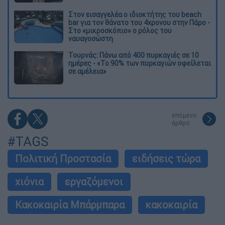
Στον εισαγγελέα ο ιδιοκτήτης του beach
bar για τον θάνατο του 4χρονου στην Πάρο -
Στο «μικροσκόπιο» ο ρόλος του
ναυαγοσώστη
Τουρνάς: Πάνω από 400 πυρκαγιές σε 10
ημέρες - «Το 90% των πυρκαγιών οφείλεται
σε αμέλεια»
επόμενο
άρθρο
#TAGS
Πολιτική Προστασία
ειδήσεις τώρα
χιόνια
εργαζόμενοι
Κακοκαιρία Μπάρμπαρα
κακοκαιρία