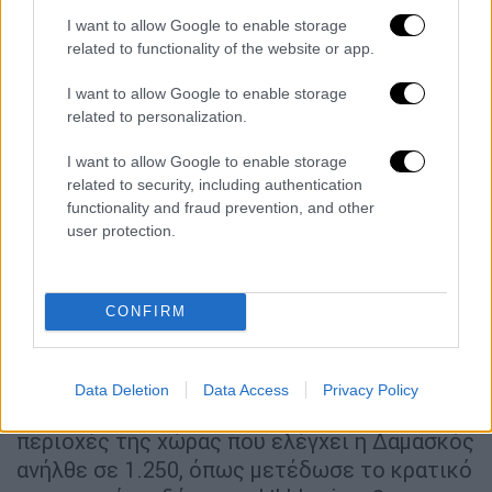
που δραστηριοποιείται στις
I want to allow Google to enable storage
ανταρτοκρατούμενες περιοχές.
related to functionality of the website or app.
Τα Λευκά Κράνη ανακοίνωσαν στο Twitter ότι
I want to allow Google to enable storage
οι νεκροί στις περιοχές της Συρίας που
related to personalization.
ελέγχουν οι αντάρτες ξεπερνούν τους
1.280,
I want to allow Google to enable storage
ενώ οι τραυματίες τους 2.600.
related to security, including authentication
functionality and fraud prevention, and other
“Ο αριθμός αναμένεται να αυξηθεί σημαντικά
user protection.
καθώς εκατοντάδες οικογένειες
παραμένουν κάτω από τα συντρίμμια,
περισσότερες
από 50 ώρες μετά τον
CONFIRM
σεισμό
”, επεσήμανε η οργάνωση.
Στο μεταξύ το
υπουργείο Υγείας της Συρίας
Data Deletion
Data Access
Privacy Policy
ανέφερε ότι ο αριθμός των νεκρών στις
περιοχές της χώρας που ελέγχει η Δαμασκός
ανήλθε σε 1.250, όπως μετέδωσε το κρατικό