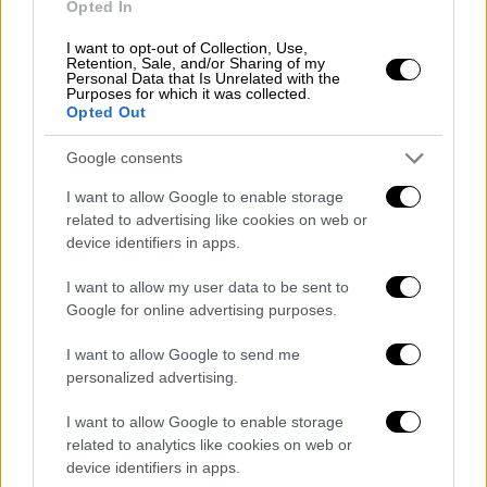
Opted In
Αυξάνεται ο τραγικός απολογισμός
I want to opt-out of Collection, Use,
Retention, Sale, and/or Sharing of my
Tους
8.764 έχουν φτάσει μέχρι στιγμής
οι
Personal Data that Is Unrelated with the
Purposes for which it was collected.
νεκροί από τον ισχυρό σεισμό που έπληξε τη
Opted Out
Δευτέρα την Τουρκία και τη Συρία, σύμφωνα
με τα πιο πρόσφατα επίσημα στοιχεία που
Google consents
δόθηκαν στη δημοσιότητα από τις δύο
I want to allow Google to enable storage
χώρες.
related to advertising like cookies on web or
device identifiers in apps.
Σύμφωνα με την τουρκική υπηρεσία
διαχείρισης καταστροφών (AFAD), 6.234
I want to allow my user data to be sent to
Google for online advertising purposes.
άνθρωποι έχουν χάσει τη ζωή τους στη χώρα
από την ισχυρή σεισμική δόνηση.
I want to allow Google to send me
personalized advertising.
Στο μεταξύ ο απολογισμός των νεκρών στη
Συρία
ξεπέρασε τις 2.500, με βάσει τα
I want to allow Google to enable storage
στοιχεία από τα συριακά κρατικά μέσα
related to analytics like cookies on web or
device identifiers in apps.
ενημέρωσης και την οργάνωση διασωστών