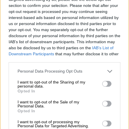
μην τα καταφέρνουν την τελευταία στιγμή.
section to confirm your selection. Please note that after your
opt-out request is processed you may continue seeing
Όπου και να βρίσκονται οι Έλληνες
interest-based ads based on personal information utilized by
διασώστες, τους πλησιάζουν οι άνθρωποι
us or personal information disclosed to third parties prior to
your opt-out. You may separately opt-out of the further
τους
τραβάνε τα ρούχα
και τους φιλάνε τα
disclosure of your personal information by third parties on the
χέρια και τους παρακαλάνε και τους
IAB’s list of downstream participants. This information may
δείχνουν την κατεύθυνση που είναι στο
also be disclosed by us to third parties on the
IAB’s List of
σπίτι τους για να σώσουν τους ανθρώπους
Downstream Participants
that may further disclose it to other
third parties.
τους.
Please note that this website/app uses one or more Google
Personal Data Processing Opt Outs
Δεν υπάρχει σημείο που να μην υπάρχει
services and may gather and store information including but
γκρεμισμένο κτίριο, είναι σαν
απέραντο
not limited to your visit or usage behaviour. You may click to
I want to opt-out of the Sharing of my
personal data.
νεκροταφείο
, όπως μεταφέρουν οι
grant or deny consent to Google and its third-party tags to
Opted In
use your data for below specified purposes in below Google
διασώστες.
consent section.
I want to opt-out of the Sale of my
Personal Data.
Επίσης, η περιοχή είναι ίσως η πιο δύσκολη
Opted In
καθώς έχει χτυπηθεί περισσότερο από τον
I want to opt-out of processing my
Εγκέλαδο.
Personal Data for Targeted Advertising.