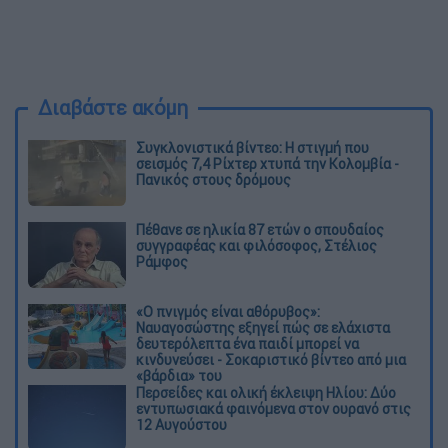
Διαβάστε ακόμη
Συγκλονιστικά βίντεο: Η στιγμή που
σεισμός 7,4 Ρίχτερ χτυπά την Κολομβία -
Πανικός στους δρόμους
Πέθανε σε ηλικία 87 ετών ο σπουδαίος
συγγραφέας και φιλόσοφος, Στέλιος
Ράμφος
«Ο πνιγμός είναι αθόρυβος»:
Ναυαγοσώστης εξηγεί πώς σε ελάχιστα
δευτερόλεπτα ένα παιδί μπορεί να
κινδυνεύσει - Σοκαριστικό βίντεο από μια
«βάρδια» του
Περσείδες και ολική έκλειψη Ηλίου: Δύο
εντυπωσιακά φαινόμενα στον ουρανό στις
12 Αυγούστου