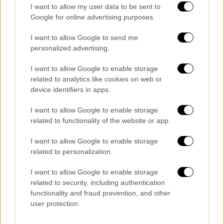
χιονιού
σε πεδινά τμήματα, ενώ και στα
I want to allow my user data to be sent to
ανατολικότερα τμήματα της Φθιώτιδας
Google for online advertising purposes.
αναμένονται 10 - 20 εκατοστά χιονιού. Τα
I want to allow Google to send me
σημαντικότερα ύψη χιονιού αναμένονται
personalized advertising.
κυρίως στα ορεινά και ημιορεινά τμήματα.
I want to allow Google to enable storage
Προειδοποίηση Μαρουσάκη για
related to analytics like cookies on web or
έντονα φαινόμενα
device identifiers in apps.
I want to allow Google to enable storage
Νέα προειδοποίηση για την κακοκαιρία και
related to functionality of the website or app.
την
πυκνή χιονόπτωση
που πλήττει μεγάλο
μέρος της χώρας έκανε ο μετεωρολόγος του
I want to allow Google to enable storage
Open
,
Κλέαρχος Μαρουσάκης
, ο οποίος
related to personalization.
αναφέρει, μεταξύ άλλων, ότι «
τίποτα δεν
I want to allow Google to enable storage
τελείωσε
», ενώ συγκεκριμένα για την
Αττική
related to security, including authentication
τονίζει ότι το κύμα κακοκαιρίας μπορεί να
functionality and fraud prevention, and other
θυμίσει το
2002
.
user protection.