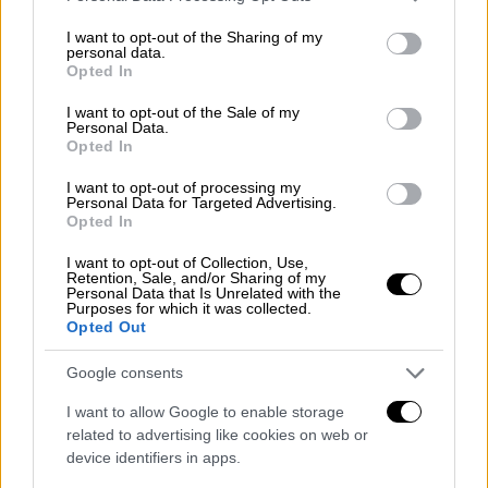
χιονοστρώσεις αναμένονται κυρίως στα
services and may gather and store information including but
βορειότερα τμήματα, αλλά υπολογίζεται να
not limited to your visit or usage behaviour. You may click to
I want to opt-out of the Sharing of my
personal data.
grant or deny consent to Google and its third-party tags to
είναι κάτω από 5 εκατοστά χιονιού.
Opted In
use your data for below specified purposes in below Google
Πιθανότητες για περιορισμένη χιονόστρωση
consent section.
I want to opt-out of the Sale of my
υπάρχει και στα νοτιοανατολικά τμήματα
Personal Data.
Opted In
του νομού.
I want to opt-out of processing my
Στη
Βόρεια Εύβοια και στη Μαγνησία
, όπου
Personal Data for Targeted Advertising.
Opted In
αναμένονται τα μεγαλύτερα ύψη χιονιού
κυρίως στα ορεινά και ημιορεινά, είναι
I want to opt-out of Collection, Use,
Retention, Sale, and/or Sharing of my
πιθανό να σημειωθούν
έως 20 - 40 εκατοστά
Personal Data that Is Unrelated with the
χιονιού
, ενώ χιονοστρώσεις αναμένονται και
Purposes for which it was collected.
Opted Out
σε περιοχές με χαμηλότερο υψόμετρο.
Google consents
Στην
υπόλοιπη Ανατολική Στερεά
, οι
σημαντικότερες χιονοστρώσεις αναμένονται
I want to allow Google to enable storage
related to advertising like cookies on web or
σε τμήματα της Βοιωτίας όπου
device identifiers in apps.
αναμένονται
έως και 20 - 30 εκατοστά