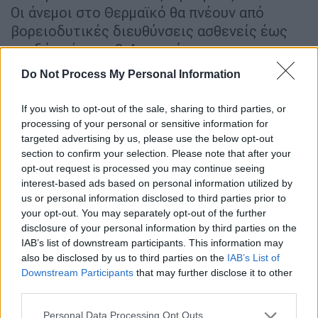
Οι άνεμοι στο Θερμαϊκό θα πνέουν από
βορειοδυτικές διευθύνσεις ασθενείς έως
σχεδόν μέτριοι 3-4 μποφόρ.
Do Not Process My Personal Information
Το ύψος χιονιού σε κάθε περιοχή
Την ίδια ώρα το
αριθμητικό μοντέλο
If you wish to opt-out of the sale, sharing to third parties, or
processing of your personal or sensitive information for
πρόγνωσης
καιρού του
Εθνικού
targeted advertising by us, please use the below opt-out
Αστεροσκοπείου Αθηνών
παρουσίασε τα
section to confirm your selection. Please note that after your
εκτιμώμενα ύψη χιονιού μέχρι και την
opt-out request is processed you may continue seeing
Τετάρτη.
interest-based ads based on personal information utilized by
us or personal information disclosed to third parties prior to
Πιο αναλυτικά, σε ορισμένες πεδινές
your opt-out. You may separately opt-out of the further
disclosure of your personal information by third parties on the
περιοχές της
Αττικής
, το νέο ύψος του
IAB’s list of downstream participants. This information may
χιονιού υπολογίζεται έως τα 10 εκατοστά,
also be disclosed by us to third parties on the
IAB’s List of
ενώ σε μεγαλύτερα υψόμετρα το ύψος του
Downstream Participants
that may further disclose it to other
χιονιού αναμένεται να φτάσει τα 20-30
third parties.
εκατοστά.
Εντός του λεκανοπεδίου Αττικής
,
Please note that this website/app uses one or more Google
Personal Data Processing Opt Outs