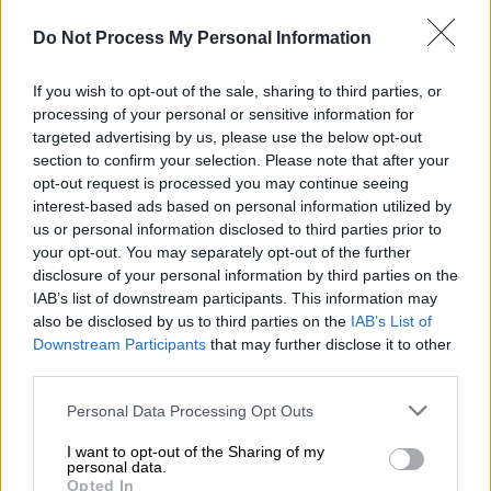
Twitter/Empty the cages Athens
Do Not Process My Personal Information
Προσθέστε το ΕΘΝΟΣ στη Google
If you wish to opt-out of the sale, sharing to third parties, or
processing of your personal or sensitive information for
targeted advertising by us, please use the below opt-out
Απολογείται σήμερα, Παρασκευή, ο 33χρονος
section to confirm your selection. Please note that after your
που
βασάνιζε
και
σκότωνε
συστηματικά
opt-out request is processed you may continue seeing
γάτες
στο κέντρο της Αθήνας.
interest-based ads based on personal information utilized by
us or personal information disclosed to third parties prior to
Η δράση του ήρθε στο «φως» από βίντεο που
your opt-out. You may separately opt-out of the further
δημοσιοποίησε
εθελοντική ομάδα
και το
disclosure of your personal information by third parties on the
IAB’s list of downstream participants. This information may
οποίο τον δείχνει να
κακοποιεί μέχρι
also be disclosed by us to third parties on the
IAB’s List of
θανάτου γάτα
στην περιοχή του
Βοτανικού
.
Downstream Participants
that may further disclose it to other
third parties.
Please note that this website/app uses one or more Google
Personal Data Processing Opt Outs
services and may gather and store information including but
not limited to your visit or usage behaviour. You may click to
I want to opt-out of the Sharing of my
personal data.
grant or deny consent to Google and its third-party tags to
Opted In