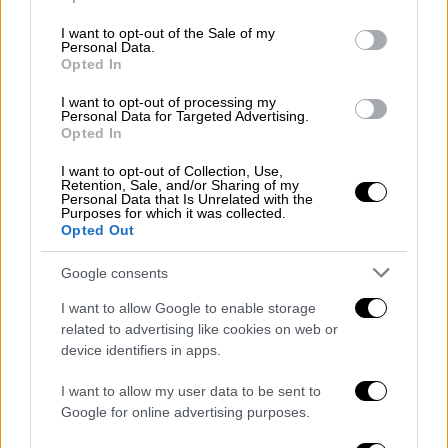
use your data for below specified purposes in below Google
video
consent section.
I want to opt-out of the Sale of my
Personal Data.
Opted In
I want to opt-out of processing my
Personal Data for Targeted Advertising.
Opted In
Ο 33χρονος συνελήφθη την Πέμπτη στα
πλαίσια του αυτοφώρου. Μετά από έρευνα
I want to opt-out of Collection, Use,
Retention, Sale, and/or Sharing of my
που ακολούθησε στο
εγκαταλελειμμένο
Personal Data that Is Unrelated with the
Purposes for which it was collected.
κτίριο,
όπου διέμενε, εντοπίστηκαν οι
Opted Out
σοροί
άλλων πέντε γάτων
.
Google consents
Οι Αρχές ερευνούν πόσα άλλα ζώα έχει
I want to allow Google to enable storage
κακοποιήσει.
related to advertising like cookies on web or
device identifiers in apps.
ΟΛΕΣ ΟΙ ΕΙΔΗΣΕΙΣ
I want to allow my user data to be sent to
Τα Ρίχτερ «γκρέμισαν» το αφήγημα
Google for online advertising purposes.
Ερντογάν στον δρόμο προς τις εκλογές