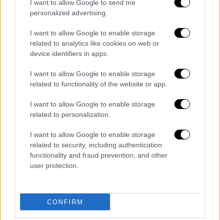
- Πληθαίνουν οι φωνές για «Συμμορία
I want to allow Google to send me
personalized advertising.
Εργολάβων»
Εφιάλτης δίχως τέλος σε Τουρκία-
I want to allow Google to enable storage
Συρία: Φόβοι για εξάπλωση χολέρας και
related to analytics like cookies on web or
προειδοποίηση για έξαρση μολύνσεων
device identifiers in apps.
Επίδομα προσωπικής διαφοράς: Με
I want to allow Google to enable storage
συντάξεις έως 1.200 ή 1.500 ευρώ οι
related to functionality of the website or app.
δικαιούχοι - 850.000 πάνε ταμείο
Πώς θα γίνουν οι εγγραφές σε
I want to allow Google to enable storage
related to personalization.
νηπιαγωγεία και δημοτικά: Προθεσμίες
και δικαιολογητικά - Τι ισχύει για
I want to allow Google to enable storage
ολοήμερα και ιδιωτικά
related to security, including authentication
Ενας στους τέσσερις συζητά τα
functionality and fraud prevention, and other
user protection.
προσωπικά του με τους οδηγούς ταξί -
Τι έδειξε έρευνα
CONFIRM
Διαβάστε ακόμη