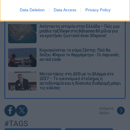
Ξεφυλλίζοντας... τέσσερις ιστορίες για τη
γνώση, τη φύση και την τεχνολογία
Data Deletion
Data Access
Privacy Policy
Απίστευτη ιστορία στην Ελλάδα – Πώς μια
μπάλα ταξίδεψε στη θάλασσα 80 μίλια για
να κρατήσει ζωντανό έναν 30χρονο!
Κορυφώνεται το κύμα ζέστης: Πού θα
δείξει 40αρια το θερμόμετρο - Οι περιοχές
σε red code
Μητσοτάκης στη ΔΕΘ με το βλέμμα στο
2027 – Το οικονομικό στοίχημα, η
αυτοδυναμία και η δύσκολη διαδρομή μέχρι
τις κάλπες
επόμενο
άρθρο
#TAGS