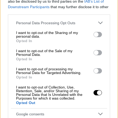
also be disclosed by us to third parties on the
IAB’s List of
Downstream Participants
that may further disclose it to other
third parties.
Please note that this website/app uses one or more Google
Personal Data Processing Opt Outs
services and may gather and store information including but
not limited to your visit or usage behaviour. You may click to
I want to opt-out of the Sharing of my
personal data.
grant or deny consent to Google and its third-party tags to
Opted In
use your data for below specified purposes in below Google
consent section.
I want to opt-out of the Sale of my
Personal Data.
Opted In
I want to opt-out of processing my
Personal Data for Targeted Advertising.
Opted In
I want to opt-out of Collection, Use,
Retention, Sale, and/or Sharing of my
Κόσμος
|
10.02.2023 22:54
Personal Data that Is Unrelated with the
Οργή και αγωνία δίχως τέλος σε
Purposes for which it was collected.
Opted Out
Τουρκία και Συρία: Πάνω από 23.000
νεκροί από τους σεισμούς - Αδειάζει η
Google consents