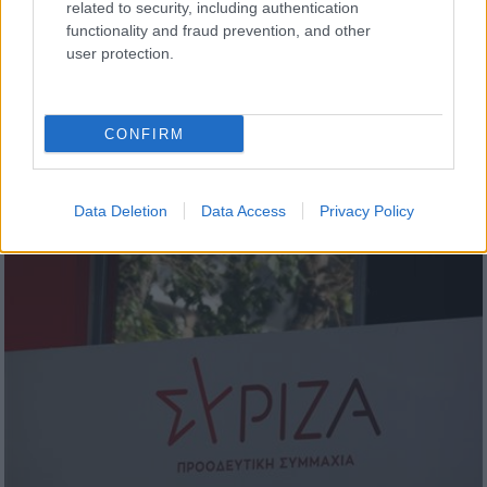
related to security, including authentication
functionality and fraud prevention, and other
Πολιτισμός
|
10.02.2023 22:43
user protection.
Πέθανε ο σκηνοθέτης της ταινίας
«Δρόμοι της Φωτιάς», Χιου Χάντσον -
Είχε κερδίσει το Όσκαρ το 1982
CONFIRM
O Χάντσον άφησε την τελευταία του πνοή
σε νοσοκομείο του Λονδίνου
Data Deletion
Data Access
Privacy Policy