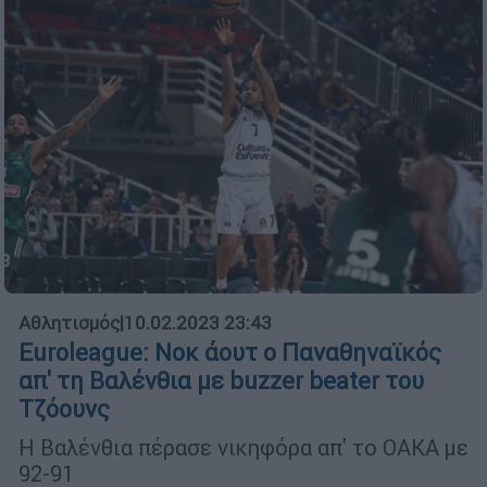
Αθλητισμός
|
10.02.2023 23:43
Euroleague: Νοκ άουτ ο Παναθηναϊκός
απ' τη Βαλένθια με buzzer beater του
Τζόουνς
Η Βαλένθια πέρασε νικηφόρα απ' το ΟΑΚΑ με
92-91