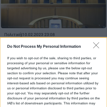
Πολιτική
|
10.02.2023 23:08
Νέος «πόλεμος» δηλώσεων για το Ειδικό
Δικαστήριο - «Η αγωνία της
Do Not Process My Personal Information
Κουμουνδούρου είναι πρόδηλη», απαντά
If you wish to opt-out of the sale, sharing to third parties, or
η ΝΔ στον ΣΥΡΙΖΑ
processing of your personal or sensitive information for
Όπως αναφέρει στην ανακοίνωσή του το
targeted advertising by us, please use the below opt-out
κυβερνών κόμμα, δεν πρόκειται «να
section to confirm your selection. Please note that after your
opt-out request is processed you may continue seeing
ακολουθήσει τον ολισθηρό θεσμικό
interest-based ads based on personal information utilized by
κατήφορο του ΣΥΡΙΖΑ και δεν θα
us or personal information disclosed to third parties prior to
τοποθετηθεί όσο η δίκη βρίσκεται σε
your opt-out. You may separately opt-out of the further
εξέλιξη και δεν έχει εκδοθεί η τελική
disclosure of your personal information by third parties on the
ετυμηγορία»
IAB’s list of downstream participants. This information may