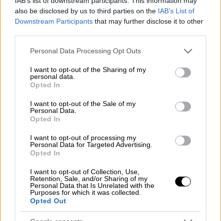
τιμολόγηση φαρμάκων.
IAB’s list of downstream participants. This information may
also be disclosed by us to third parties on the
IAB’s List of
«
Προτείνω
την
απαλλαγή και των δύο
, της
Downstream Participants
that may further disclose it to other
third parties.
Ελένης Τουλουπάκη για το αδίκημα της
κατάχρησης εξουσίας και του Δημήτρη
Please note that this website/app uses one or more Google
Personal Data Processing Opt Outs
Παπαγγελόπουλου για ηθική αυτουργία στο
services and may gather and store information including but
not limited to your visit or usage behaviour. You may click to
I want to opt-out of the Sharing of my
ίδιο αδίκημα». Κατά την εισαγγελέα «η
personal data.
grant or deny consent to Google and its third-party tags to
αναφορά
των τριών βουλευτών του ΠΑΣΟΚ
Opted In
use your data for below specified purposes in below Google
κατά του τότε υπουργού Υγείας Παναγιώτη
consent section.
I want to opt-out of the Sale of my
Κουρουμπλή ήταν
αόριστη
και δεν
Personal Data.
Opted In
επιδεχόταν ποινική αξιολόγηση. Ούτε για
ζημιά του Δημοσίου μπορεί να γίνει λόγος,
I want to opt-out of processing my
Personal Data for Targeted Advertising.
αφού είχε τεθεί δικλείδα ασφαλείας, για
Opted In
δαπάνη του Δημοσίου, για τα φάρμακα»,
I want to opt-out of Collection, Use,
όπως μεταδίδει το dikastiko.gr.
Retention, Sale, and/or Sharing of my
Personal Data that Is Unrelated with the
Purposes for which it was collected.
Ασαφείς
χαρακτήρισε τις
αναφορές ΚΙΝΑΛ
Opted Out
και κατέληξε πως «δεν συντρέχουν τα