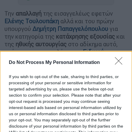
Την
απαλλαγή
της εισαγγελέως εφετών
Ελένης Τουλουπάκη
αλλά και του πρώην
υπουργού
Δημήτρη Παπαγγελόπουλου
για
την κατηγορία της
κατάχρησης εξουσίας
και
της
ηθικής αυτουργίας
στο αδίκημα αυτό,
πρότεινε η εισαγγελέας του
Ειδικού
Δικαστηρίου
Όλγα Σμυρλή, που συνεχίζει την
Do Not Process My Personal Information
αγόρευση της για τα υπόλοιπα αδικήματα.
If you wish to opt-out of the sale, sharing to third parties, or
Υπενθυμίζεται πως η κατηγορία σε βάρος
processing of your personal or sensitive information for
της εισαγγελέως Ελένη Τουλουπάκη
targeted advertising by us, please use the below opt-out
αφορούσε την
παράλειψη
της να στείλει στη
section to confirm your selection. Please note that after your
Βουλή
αναφορές
που είχε υποβάλλει το
opt-out request is processed you may continue seeing
interest-based ads based on personal information utilized by
ΚΙΝΑΛ για δύο πρώην υπουργούς Υγείας επί
us or personal information disclosed to third parties prior to
κυβερνήσεως ΣΥΡΙΖΑ, τους Παναγιώτη
your opt-out. You may separately opt-out of the further
Κουρουμπλή και Ανδρέα Ξανθό σχετικά με μη
disclosure of your personal information by third parties on the