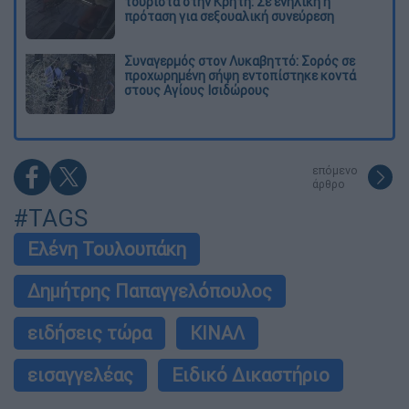
τουρίστα στην Κρήτη: Σε ενήλικη η
πρόταση για σεξουαλική συνεύρεση
Συναγερμός στον Λυκαβηττό: Σορός σε
προχωρημένη σήψη εντοπίστηκε κοντά
στους Αγίους Ισιδώρους
επόμενο
άρθρο
#TAGS
Ελένη Τουλουπάκη
Δημήτρης Παπαγγελόπουλος
ειδήσεις τώρα
ΚΙΝΑΛ
εισαγγελέας
Ειδικό Δικαστήριο