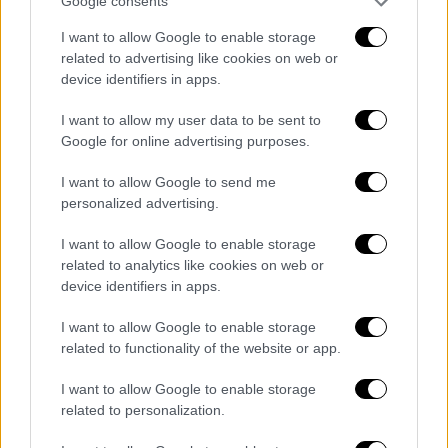
αντικειμενικά στοιχεία της κατάχρησης
Google consents
εξουσίας, για την πρώην Εισαγγελέα
I want to allow Google to enable storage
Διαφθοράς Ελένη Τουλουπάκη».
related to advertising like cookies on web or
device identifiers in apps.
ΟΛΕΣ ΟΙ ΕΙΔΗΣΕΙΣ
I want to allow my user data to be sent to
Ο εγκέλαδος ισοπεδώνει την οικονομία
Google for online advertising purposes.
της Τουρκίας – Πάνω από 84 δισ.
I want to allow Google to send me
δολάρια το κόστος του σεισμού
personalized advertising.
Καρέ-καρέ το πριν και το μετά του
καταστροφικού σεισμού: Η αγορά της
I want to allow Google to enable storage
related to analytics like cookies on web or
Αντιόχειας που ήταν γεμάτη ζωή είναι
device identifiers in apps.
πια γεμάτη συντρίμμια
«Τα ονομάζουμε αντικείμενα για κάποιον
I want to allow Google to enable storage
λόγο»: Το Πεντάγωνο δεν αποκλείει τα
related to functionality of the website or app.
«μπαλόνια» πάνω από τις ΗΠΑ να
I want to allow Google to enable storage
σχετίζονται με... «εξωγήινους»
related to personalization.
Ανησυχητική έρευνα: Χρησιμοποιείτε