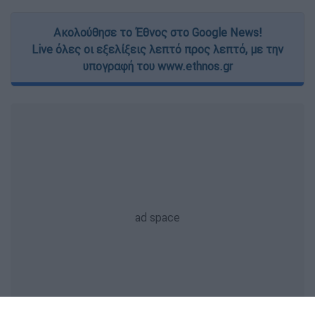
Ακολούθησε το Έθνος στο Google News!
Live όλες οι εξελίξεις λεπτό προς λεπτό, με την
υπογραφή του www.ethnos.gr