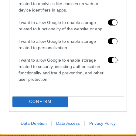
Την περίοδο αυτή έχει ολοκληρωθεί η
related to analytics like cookies on web or
device identifiers in apps.
καταγραφή των υποθέσεων σε εκκρεμότητα
σε κάθε Δασαρχείο προκειμένου να
I want to allow Google to enable storage
αποσαφηνιστεί πόσες περισσότερες
related to functionality of the website or app.
Επιτροπές θα πρέπει να συγκροτηθούν και
I want to allow Google to enable storage
σε ποιές περιοχές.
related to personalization.
«
Στόχος μας είναι εντός του πρώτου
I want to allow Google to enable storage
τριμήνου ή τετραμήνου του 2024 να έχει
related to security, including authentication
ολοκληρωθεί η εξέταση του συνόλου των
functionality and fraud prevention, and other
user protection.
αντιρρήσεων»
, σημειώνει ο κ. Αραβώσης
εξηγώντας ότι αυτό θα καταστεί εφικτό
καθώς
ποσοστό περίπου 30% του συνόλου
CONFIRM
εκτιμάται ότι θα προχωρήσουν ως πρόδηλα
σφάλματα
μετά την εισαγωγή τους στον
Δασικό Χάρτη καθώς πολλοί ιδιοκτήτες
Data Deletion
Data Access
Privacy Policy
είχαν υποβάλει αντιρρήσεις που αφορούν
τις ίδιες εκτάσεις, αλλά και με τις