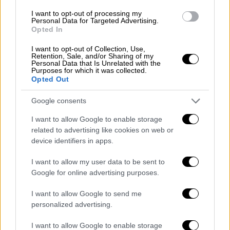
Περιβάλλοντος και Υδάτων του υπουργείου,
I want to opt-out of processing my
Κωνσταντίνος Αραβώσης, το ζήτημα έχει
Personal Data for Targeted Advertising.
Opted In
αντιμετωπιστεί και σύντομα θα
προχωρήσουν οι πληρωμές
.
I want to opt-out of Collection, Use,
Retention, Sale, and/or Sharing of my
Personal Data that Is Unrelated with the
«Υπήρξε ένα διαδικαστικό πρόβλημα, το
Purposes for which it was collected.
Opted Out
οποίο τώρα έχει λυθεί. Στο μεταξύ έχει ήδη
βγει η απόφαση για τον διπλασιασμό των
Google consents
αποζημιώσεων καθώς εκτός του γεγονότος
I want to allow Google to enable storage
ότι είχαν σταματήσει οι πληρωμές, τα ποσά
related to advertising like cookies on web or
της αποζημίωσης είχαν θεωρηθεί χαμηλά
device identifiers in apps.
από την αγορά. Βεβαίως η προηγούμενη
κυβέρνηση δεν είχε ορίσει αμοιβόμενες
I want to allow my user data to be sent to
Google for online advertising purposes.
επιτροπές. Αυτό το θέσπισε η παρούσα
κυβέρνηση και πλέον διορθώνουμε και τα
I want to allow Google to send me
ποσά, ενώ με το νέο σύστημα οι
personalized advertising.
συμμετέχοντες θα πληρώνονται άμεσα».
I want to allow Google to enable storage