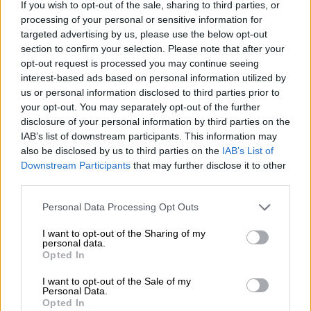
If you wish to opt-out of the sale, sharing to third parties, or
«αγκάθια» για τη μη ολοκλήρωση των
processing of your personal or sensitive information for
δασικών χαρτών.
targeted advertising by us, please use the below opt-out
section to confirm your selection. Please note that after your
Το ζήτημα των απλήρωτων Επιτροπών
opt-out request is processed you may continue seeing
interest-based ads based on personal information utilized by
έφτασε και στη Βουλή όπου και κατατέθηκαν
us or personal information disclosed to third parties prior to
τουλάχιστον τρεις ερωτήσεις τις
your opt-out. You may separately opt-out of the further
τελευταίες ημέρες.
disclosure of your personal information by third parties on the
IAB’s list of downstream participants. This information may
Τα ποσά των αποζημιώσεων των Επιτροπών,
also be disclosed by us to third parties on the
IAB’s List of
πάντως, είναι δεσμευμένα και προέρχονται
Downstream Participants
that may further disclose it to other
third parties.
από πόρους του Πράσινου Ταμείου. Ωστόσο
η επιστροφή των Δασικών Υπηρεσιών από
Please note that this website/app uses one or more Google
Personal Data Processing Opt Outs
τις Αποκεντρωμένες Διοικήσεις στο
services and may gather and store information including but
not limited to your visit or usage behaviour. You may click to
I want to opt-out of the Sharing of my
υπουργείο φαίνεται ότι είχε ως παράπλευρη
personal data.
grant or deny consent to Google and its third-party tags to
απώλεια και αυτήν την καθυστέρηση.
Opted In
use your data for below specified purposes in below Google
consent section.
I want to opt-out of the Sale of my
Πλέον – όπως διαβεβαιώνει το «ethnos.gr»
Personal Data.
ο γενικός γραμματέας Φυσικού
Opted In