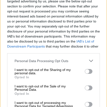
φωτογραφίες από κάποια απόσταση -στην
targeted advertising by us, please use the below opt-out
section to confirm your selection. Please note that after your
παραλία πηγαινοερχόταν κόσμος,
opt-out request is processed you may continue seeing
φωτογράφοι, πρόσφυγες- και κάποια στιγμή
interest-based ads based on personal information utilized by
την πλησίασα και της έδωσα ένα γλυκό, έτσι
us or personal information disclosed to third parties prior to
σαν καλωσόρισμα ελληνικό. Και τότε
your opt-out. You may separately opt-out of the further
disclosure of your personal information by third parties on the
κατάλαβα πως ήταν τυφλή! Η ψυχή μου
IAB’s list of downstream participants. This information may
πλημμύρισε από συγκίνηση. Μου έπιασε το
also be disclosed by us to third parties on the
IAB’s List of
χέρι και, συνεχίζοντας να χαμογελά, άρχισε να
Downstream Participants
that may further disclose it to other
μου λέει ότι ένιωθε ευγνώμων που είχε
third parties.
μπορέσει να φτάσει έως εδώ, που μπορούσε
Please note that this website/app uses one or more Google
Personal Data Processing Opt Outs
να νιώθει αυτό το αεράκι και τη μυρωδιά της
services and may gather and store information including but
θάλασσας. Ένιωθε ξανά ότι υπάρχει ελπίδα γι’
not limited to your visit or usage behaviour. You may click to
I want to opt-out of the Sharing of my
personal data.
grant or deny consent to Google and its third-party tags to
αυτήν, για τα παιδιά και τα εγγόνια της. Ήταν
Opted In
use your data for below specified purposes in below Google
Παλαιστίνια και ήταν η δεύτερη φορά που
consent section.
I want to opt-out of the Sale of my
ξεριζωνόταν, την πρώτη ως πρόσφυγας από
Personal Data.
Opted In
την Παλαιστίνη στη Συρία και τη δεύτερη από
τη Συρία στην Ευρώπη. Και παρ’ όλα αυτά δεν
I want to opt-out of processing my
Personal Data for Targeted Advertising.