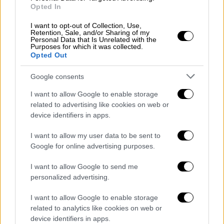
είχε χάσει την πίστη της στην ελπίδα και στην
Opted In
ομορφιά του κόσμου».
I want to opt-out of Collection, Use,
Retention, Sale, and/or Sharing of my
Personal Data that Is Unrelated with the
Purposes for which it was collected.
Opted Out
Google consents
I want to allow Google to enable storage
related to advertising like cookies on web or
device identifiers in apps.
I want to allow my user data to be sent to
Google for online advertising purposes.
Γιάννης Μπεχράκης για Προσφυγικό
I want to allow Google to send me
personalized advertising.
Πρόσφυγες στο Αιγαίο στη Δύση του Ήλιου
I want to allow Google to enable storage
related to analytics like cookies on web or
device identifiers in apps.