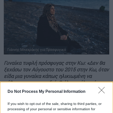
Γιάννης Μπεχράκης για Προσφυγικό
Γυναίκα τυφλή πρόσφυγας στην Κω: «Δεν θα
ξεχάσω τον Αύγουστο του 2015 στην Κω, όταν
είδα μια γυναίκα κάπως ηλικιωμένη να
κάθεται στην αμμουδιά. Ο ήλιος μόλις είχε
ανατείλει και της φώτιζε το πρόσωπο.
Do Not Process My Personal Information
Χαμογελούσε. Ήταν μια πολύ ήσυχη στιγμή.
Μη θέλοντας να καταστρέψω αυτή την
If you wish to opt-out of the sale, sharing to third parties, or
αρμονία και τη γαλήνη, τράβηξα μερικές
processing of your personal or sensitive information for