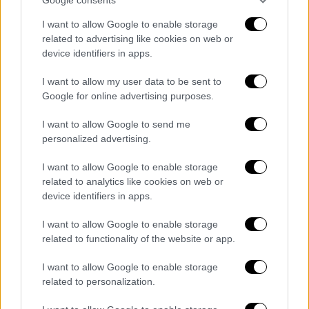
Το tweet του πρωθυπουργού για τα μετάλλια
I want to allow Google to enable storage
των Ελλήνων αθλητών
related to advertising like cookies on web or
device identifiers in apps.
I want to allow my user data to be sent to
Google for online advertising purposes.
I want to allow Google to send me
personalized advertising.
I want to allow Google to enable storage
related to analytics like cookies on web or
device identifiers in apps.
I want to allow Google to enable storage
Αθλητισμός
|
03.03.2019 23:03
related to functionality of the website or app.
O Γιώργος Μίνος φόρεσε on air το
I want to allow Google to enable storage
σκουφάκι του Λουτσέσκου! (vid)
related to personalization.
το συγκεκριμένο σκουφάκι πλέον αποτελεί