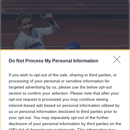
Do Not Process My Personal Information
If you wish to opt-out of the sale, sharing to third parties, or
processing of your personal or sensitive information for
targeted advertising by us, please use the below opt-out
Αθλητισμός
|
03.03.2019 23:06
section to confirm your selection. Please note that after your
Η... μητρική προτροπή της
opt-out request is processed you may continue seeing
interest-based ads based on personal information utilized by
Παπαχρήστου στην Κυριακοπούλου για
us or personal information disclosed to third parties prior to
να κατακτήσει το μετάλλιο
your opt-out. You may separately opt-out of the further
disclosure of your personal information by third parties on the
Μοιράστηκαν το ίδιο δωμάτιο αλλά και τα
IAB’s list of downstream participants. This information may