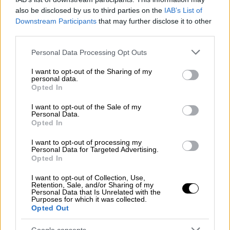
μετάλλια η Νικόλ Κυριακοπούλου και η
also be disclosed by us to third parties on the
IAB’s List of
Βούλα Παπαχρήστου
Downstream Participants
that may further disclose it to other
third parties.
Please note that this website/app uses one or more Google
Personal Data Processing Opt Outs
services and may gather and store information including but
not limited to your visit or usage behaviour. You may click to
I want to opt-out of the Sharing of my
personal data.
grant or deny consent to Google and its third-party tags to
Opted In
use your data for below specified purposes in below Google
consent section.
I want to opt-out of the Sale of my
Personal Data.
Opted In
I want to opt-out of processing my
Personal Data for Targeted Advertising.
Opted In
I want to opt-out of Collection, Use,
Retention, Sale, and/or Sharing of my
Personal Data that Is Unrelated with the
Πολιτική
|
03.03.2019 23:06
Purposes for which it was collected.
Τσίπρας: Οι διακρίσεις των αθλητών
Opted Out
μας δείχνουν το υψηλό μας επίπεδο (pic)
Google consents