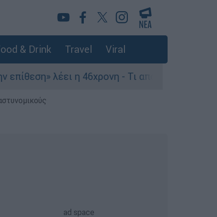
ood & Drink
Travel
Viral
ση» λέει η 46χρονη - Τι αποκάλυψε στους αστυν
 αστυνομικούς