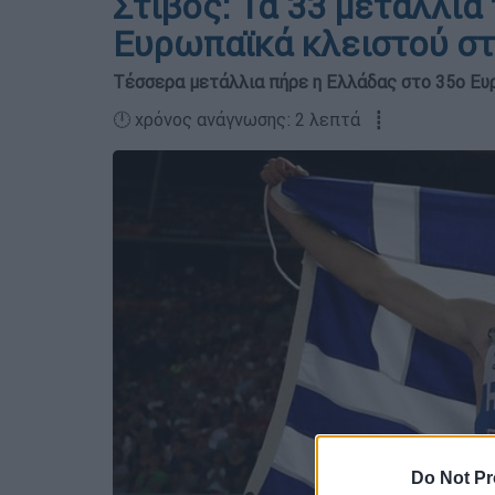
Στίβος: Τα 33 μετάλλια
Ευρωπαϊκά κλειστού στ
Τέσσερα μετάλλια πήρε η Ελλάδας στο 35ο Ε
🕛 χρόνος ανάγνωσης: 2 λεπτά ┋
Do Not Pr