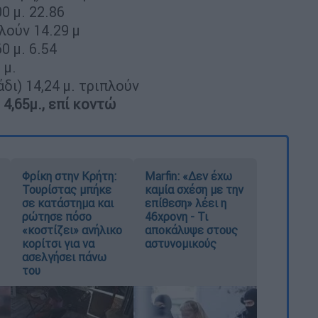
0 μ. 22.86
λούν 14.29 μ
0 μ. 6.54
 μ.
ι) 14,24 μ. τριπλούν
4,65μ., επί κοντώ
Φρίκη στην Κρήτη:
Marfin: «Δεν έχω
Τουρίστας μπήκε
καμία σχέση με την
σε κατάστημα και
επίθεση» λέει η
ρώτησε πόσο
46χρονη - Τι
«κοστίζει» ανήλικο
αποκάλυψε στους
κορίτσι για να
αστυνομικούς
ασελγήσει πάνω
του