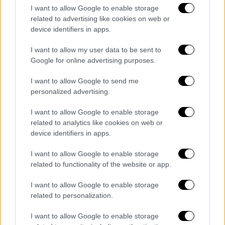
πόλης γέμισε χρώμα από τις συναρπαστικές
I want to allow Google to enable storage
ρίψεις σοκολατών με τα οχήματα των
related to advertising like cookies on web or
device identifiers in apps.
σοκολατοριχτών να προσφέρουν
χαρά και
ενθουσιασμό και να προγλυκαίνουν τον
I want to allow my user data to be sent to
κόσμο
λίγες ώρες πριν την ποδαράτη
Google for online advertising purposes.
παρέλαση.
I want to allow Google to send me
ΟΛΕΣ ΟΙ ΕΙΔΗΣΕΙΣ
personalized advertising.
Συναγερμός στο Ζεφύρι: Τραυματίστηκε
I want to allow Google to enable storage
related to analytics like cookies on web or
παιδί μετά από πυροβολισμό
device identifiers in apps.
Στιγμές αγωνίας για τον Δημήτρη
Μελισσανίδη - Σώθηκε από θαύμα καθώς
I want to allow Google to enable storage
έπιασε φωτιά το ιδιωτικό του τζετ
related to functionality of the website or app.
Νέα Ιωνία: Συνελήφθη ο δράστης που
I want to allow Google to enable storage
μαχαίρωσε τον 16χρονο γιο του
related to personalization.
ιδιοκτήτη καφετέριας
I want to allow Google to enable storage
Απίστευτη υπόθεση στη Ρόδο: Φορέας