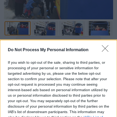
Προσθέστε το ΕΘΝΟΣ στη Google
Do Not Process My Personal Information
Λίγα 24ωρα πριν την
Καθαρά Δευτέρα,
οι
If you wish to opt-out of the sale, sharing to third parties, or
λάτρεις του
Καρναβαλιού
έχουν ξεχυθεί
processing of your personal or sensitive information for
στους δρόμους της
Πάτρας
, όπως συμβαίνει
targeted advertising by us, please use the below opt-out
κάθε χρόνο.
section to confirm your selection. Please note that after your
opt-out request is processed you may continue seeing
Μεταμφιεσμένοι, μ
ικροί και μεγάλοι
interest-based ads based on personal information utilized by
σκορπούν χαρούμενη διάθεση
και πλατιά
us or personal information disclosed to third parties prior to
your opt-out. You may separately opt-out of the further
χαμόγελα στους δρόμους της αχαϊκής
disclosure of your personal information by third parties on the
πρωτεύουσας. Οι καρναβαλιστές
έφτασαν
IAB’s list of downstream participants. This information may
στην Πάτρα για το τριήμερο της Καθαράς