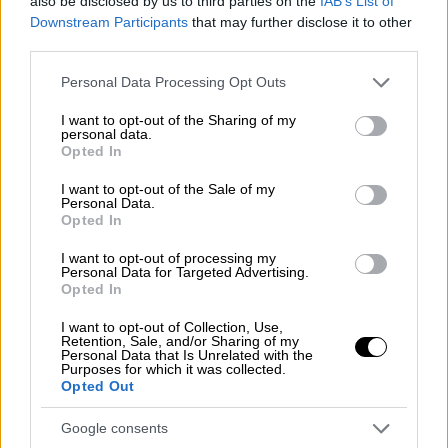
also be disclosed by us to third parties on the
IAB’s List of
Δευτέρας,
η κορύφωση του οποίου θα είναι η
Downstream Participants
that may further disclose it to other
νυχτερινή ποδαράτη παρέλαση. Ωστόσο, πριν
third parties.
από αυτό, επιδόθηκαν στο πιο γλυκό έθιμο
Please note that this website/app uses one or more Google
Personal Data Processing Opt Outs
της πόλης: τον
σοκολατοπόλεμο.
services and may gather and store information including but
not limited to your visit or usage behaviour. You may click to
I want to opt-out of the Sharing of my
personal data.
Ανάσα χαράς και αισιοδοξίας
grant or deny consent to Google and its third-party tags to
Opted In
use your data for below specified purposes in below Google
Με τους εκπροσώπους των σωματείων
consent section.
I want to opt-out of the Sale of my
Personal Data.
«Σοκολατορίχτες», «Σοκολατομαχίες»,
Opted In
«Σοκολατοδρομίες», Σοκολατομανίες»,
I want to opt-out of processing my
«Σοκολατοπαίχτες» και «Σοκολατοβροχή»
Personal Data for Targeted Advertising.
και
υπό τη συνοδεία μουσικού άρματος
τα
Opted In
οχήματα των σοκολατοριχτών παρέλασαν
I want to opt-out of Collection, Use,
και
σκόρπισαν ανάσα χαράς και αισιοδοξίας
Retention, Sale, and/or Sharing of my
Personal Data that Is Unrelated with the
σε όλο τον κόσμο που βρισκόταν στα
Purposes for which it was collected.
Opted Out
πεζοδρόμια και στην πλατεία Γεωργίου Α΄.
Google consents
Σύμφωνα με το thebest.gr, το κέντρο της