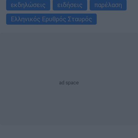
εκδηλώσεις
ειδήσεις
παρέλαση
Ελληνικός Ερυθρός Σταυρός