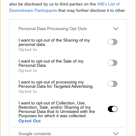
also be disclosed by us to third parties on the
IAB’s List of
παρέλαση - 55.000 καρναβαλιστές στους
Downstream Participants
that may further disclose it to other
δρόμους
third parties.
Με την μεγάλη καρναβαλική παρέλαση και
Please note that this website/app uses one or more Google
Personal Data Processing Opt Outs
την τελετή λήξης κορυφώνονται σήμερα
services and may gather and store information including but
στην Πάτρα οι εκδηλώσεις του καρναβαλιού
not limited to your visit or usage behaviour. You may click to
I want to opt-out of the Sharing of my
personal data.
grant or deny consent to Google and its third-party tags to
Opted In
use your data for below specified purposes in below Google
consent section.
I want to opt-out of the Sale of my
Personal Data.
Opted In
I want to opt-out of processing my
Personal Data for Targeted Advertising.
Opted In
I want to opt-out of Collection, Use,
Retention, Sale, and/or Sharing of my
Personal Data that Is Unrelated with the
Purposes for which it was collected.
Opted Out
Google consents