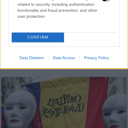
related to security, including authentication
functionality and fraud prevention, and other
user protection.
CONFIRM
Ελλάδα
|
18.01.2025 22:15
Πάτρα: Σε ξέφρενους ρυθμούς η πόλη -
Δείτε την τελετή έναρξης καρναβαλιού
Data Deletion
Data Access
Privacy Policy
Σε ρυθμούς καρναβαλιού μπήκε η Πάτρα