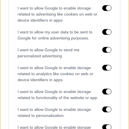
I want to allow Google to enable storage
related to advertising like cookies on web or
Ελλάδα
|
01.03.2025 19:22
device identifiers in apps.
Πατρινό Καρναβάλι 2025: Εντυπωσιακή
η νυχτερινή παρέλαση των αρμάτων στο
I want to allow my user data to be sent to
κέντρο της πόλης
Google for online advertising purposes.
Συμμετείχαν περισσότεροι από πενήντα
I want to allow Google to send me
χιλιάδες καρναβαλιστές και 165 άρματα
personalized advertising.
I want to allow Google to enable storage
related to analytics like cookies on web or
device identifiers in apps.
I want to allow Google to enable storage
related to functionality of the website or app.
I want to allow Google to enable storage
related to personalization.
I want to allow Google to enable storage