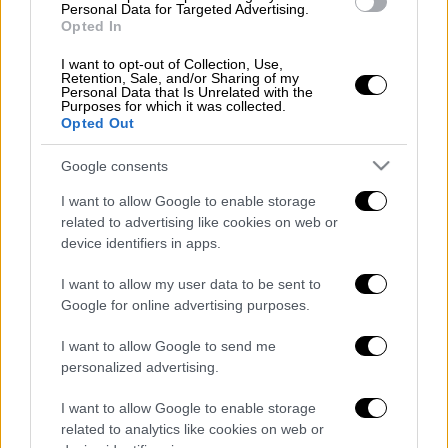
Personal Data for Targeted Advertising.
καθιστική διαμαρτυρία.
Opted In
ΟΛΕΣ ΟΙ ΕΙΔΗΣΕΙΣ
I want to opt-out of Collection, Use,
Retention, Sale, and/or Sharing of my
Personal Data that Is Unrelated with the
Σιδηροδρομική τραγωδία στα Τέμπη:
Purposes for which it was collected.
Opted Out
Παραιτήθηκε ο Κώστας Καραμανλής από
υπουργός Μεταφορών - «Ελάχιστη
Google consents
ένδειξη σεβασμού στα θύματα»
I want to allow Google to enable storage
Ήταν η «κακιά ώρα» είπε ο σταθμάρχης
related to advertising like cookies on web or
στην απολογία του για το δυστύχημα
device identifiers in apps.
στα Τέμπη - Την Πέμπτη στον
I want to allow my user data to be sent to
εισαγγελέα
Google for online advertising purposes.
Οι δραματικές εικόνες από την
επιχείρηση απεγκλωβισμού ανθρώπων
I want to allow Google to send me
στα Τέμπη - 1.300 βαθμοί Κελσίου στο
personalized advertising.
πρώτο βαγόνι
I want to allow Google to enable storage
Συγκλονιστικό βίντεο: Το drone του
related to analytics like cookies on web or
Guardian πετά πάνω από τα συντρίμμια