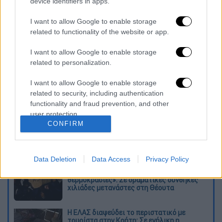
device identifiers in apps.
των τρένων στα Τέμπη
I want to allow Google to enable storage
Ανατριχιαστική εκτίμηση Λέκκα: «Τα
related to functionality of the website or app.
λίγα κλάσματα δευτερολέπτων που
απέτρεψαν ακόμη μεγαλύτερη
I want to allow Google to enable storage
σιδηροδρομική τραγωδία»
related to personalization.
Μarket pass: Η ώρα της πρώτης
I want to allow Google to enable storage
πληρωμής για 2,3 εκατ. νοικοκυριά
related to security, including authentication
functionality and fraud prevention, and other
Διαβάστε ακόμη
user protection.
CONFIRM
Kadebostany στο ethnos.gr: «Κάποτε
πίστευα ότι το να είσαι outsider ήταν
αδυναμία, τώρα το βλέπω ως δύναμη»
Data Deletion
Data Access
Privacy Policy
«Χωρίς σκηνές και κουβέρτες σε ακραίες
θερμοκρασίες»: Σε δραματικές συνθήκες
χιλιάδες μετανάστες στη Θέουτα
Η ΕΛΑΣ διαψεύδει το περιστατικό με
τουρίστα στην Κρήτη: Σε ενήλικη η