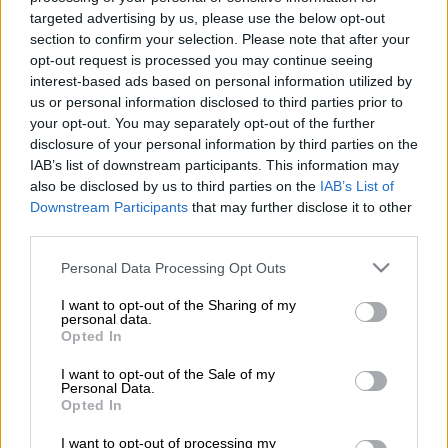
targeted advertising by us, please use the below opt-out
section to confirm your selection. Please note that after your
opt-out request is processed you may continue seeing
Προσθέστε το ΕΘΝΟΣ στη Google
interest-based ads based on personal information utilized by
us or personal information disclosed to third parties prior to
your opt-out. You may separately opt-out of the further
Σε εξέλιξη βρίσκεται συγκέντρωση
disclosure of your personal information by third parties on the
διαμαρτυρίας έξω από τα γραφεία της
IAB’s list of downstream participants. This information may
Hellenic Train
μετά το πολύνεκρο
also be disclosed by us to third parties on the
IAB’s List of
σιδηροδρομικό δυστύχημα
στα
Τέμπη
με τη
Downstream Participants
that may further disclose it to other
σύγκρουση 2 τρένων
.
third parties.
Please note that this website/app uses one or more Google
Personal Data Processing Opt Outs
Ηδη έχει κλείσει ο δρόμος, έξω από τα
services and may gather and store information including but
γραφεία της εταιρείας
, ενώ οι
not limited to your visit or usage behaviour. You may click to
I want to opt-out of the Sharing of my
personal data.
συγκεντρωμένοι κυρίως φοιτητές
κρατούν
grant or deny consent to Google and its third-party tags to
Opted In
use your data for below specified purposes in below Google
πανό όπου γράφουν «Δεν ήταν λάθος, ούτε η
consent section.
κακή στιγμή, τα κέρδη τους μπαίνουν πιο
I want to opt-out of the Sale of my
Personal Data.
πάνω από τη ζωή»
Opted In
Οι συγκεντρωμένοι έχουν προχωρήσει σε
I want to opt-out of processing my