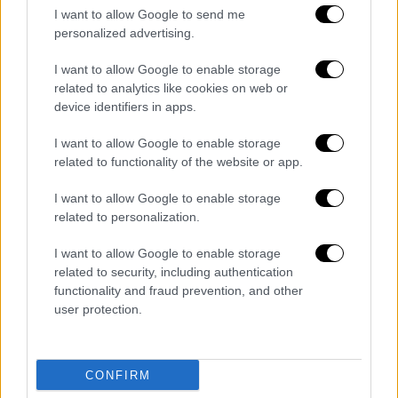
στην Ευρώπη που προκάλεσε τόσους
I want to allow Google to send me
personalized advertising.
θανάτους ήταν από εκτροχιασμό τρένου
υψηλής ταχύτητας στην Ισπανία το 2013.
I want to allow Google to enable storage
Τότε, 80 άνθρωποι έχασαν τη ζωή τους μετά
related to analytics like cookies on web or
την ανατροπή του τρένου κοντά στο
device identifiers in apps.
Σαντιάγο ντε Κομποστέλα.
I want to allow Google to enable storage
related to functionality of the website or app.
Σύμφωνα με τα στατιστικά στοιχεία του
Οργανισμού Σιδηροδρόμων της ΕΕ, η
Ελλάδα
I want to allow Google to enable storage
έχει το χειρότερο ρεκόρ σιδηροδρομικής
related to personalization.
ασφάλειας στην ΕΕ
κατά την
τελευταία
I want to allow Google to enable storage
δεκαετία
, αν και αυτό είναι εύκολα
related to security, including authentication
διαστρεβλωμένο λόγω του μικρού δικτύου
functionality and fraud prevention, and other
της, που είναι περίπου το 2% του μεγέθους
user protection.
του Ηνωμένου Βασιλείου. Μεγάλο ποσοστό
των θανάτων ήταν
εργαζόμενοι
στις
σιδηροδρομικές γραμμές και όχι επιβάτες
.
CONFIRM