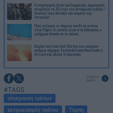
O στρατηγός ήταν σχιζοφρενής, εμμονικός,
πλησίαζε τα 75 όταν τον αντάμωσε η δόξα –
Εκείνος που άλλαξε την πορεία της
Ιστορίας!
Πώς πνίγηκε το 4χρονο παιδί σε πισίνα
στην Πάρο: Οι γονείς ήταν στη θάλασσα, ο
μπάρμαν έπεσε να το σώσει
Εκρηκτικό κοκτέιλ ζέστης και ισχυρών
ανέμων σήμερα: Σε κατάσταση Red Code η
Αττική και άλλες 5 περιοχές
επόμενο
άρθρο
#TAGS
σύγκρουση τρένων
εκτροχιασμός τρένου
Τέμπη