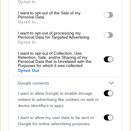
γραμμής που φαίνεται να είναι καλό-
Opted In
use your data for below specified purposes in below Google
συντηρημένο, συνεχίζει το άρθρο.
consent section.
I want to opt-out of the Sale of my
Personal Data.
Η σύλληψη ενός
σταθμάρχη στη Λάρισα
, ο
Opted In
οποίος, σύμφωνα με ορισμένες αναφορές, θα
I want to opt-out of processing my
μπορούσε να έχει κατευθύνει
λανθασμένα
Personal Data for Targeted Advertising.
ένα από τα τρένα,
υποδηλώνει ότι το
Opted In
ανθρώπινο λάθος είναι μια
πρώτη ένδειξη
.
I want to opt-out of Collection, Use,
Retention, Sale, and/or Sharing of my
Η τελευταία ανάλογη τραγωδία στην Ευρώπη
Personal Data that Is Unrelated with the
Purposes for which it was collected.
έγινε το
2016
, όταν σε μετωπική σύγκρουση
Opted Out
στο
Bad Aibling της Γερμανίας σκοτώθηκαν
Google consents
12 άνθρωποι
. Σε εκείνο το περιστατικό,
κρίθηκε υπεύθυνος ένας αφηρημένος
I want to allow Google to enable storage
εργαζόμενος, ο οποίος επέτρεψε σε δύο
related to advertising like cookies on web or
device identifiers in apps.
τρένα να ταξιδέψουν προς αντίθετες
κατευθύνσεις σε μονόδρομη γραμμή.
I want to allow my user data to be sent to
Google for online advertising purposes.
Το τελευταίο σιδηροδρομικό δυστύχημα