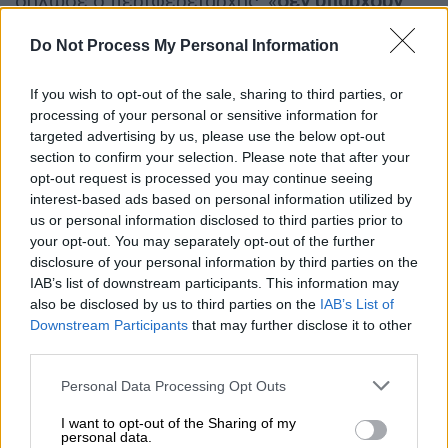
δήλωσε ο περιφερειάρχης, «
δεν υπάρχουν
πλέον
».
Do Not Process My Personal Information
Την ώρα που γράφονταν αυτές οι γραμμές,
δεν έχουν δημοσιοποιηθεί στοιχεία
σχετικά
If you wish to opt-out of the sale, sharing to third parties, or
processing of your personal or sensitive information for
με το τι προκάλεσε τη σύγκρουση, αλλά ένα
targeted advertising by us, please use the below opt-out
ερώτημα για τους ερευνητές είναι αν η
section to confirm your selection. Please note that after your
σηματοδότηση λειτουργούσε σωστά ή αν το
opt-out request is processed you may continue seeing
ανθρώπινο λάθος ή άλλες περιστάσεις
interest-based ads based on personal information utilized by
επέτρεψαν δύο τρένα να κινούνται στις
us or personal information disclosed to third parties prior to
your opt-out. You may separately opt-out of the further
ίδιες ράγες.
disclosure of your personal information by third parties on the
IAB’s list of downstream participants. This information may
Αν και μεγάλο μέρος του μικρού
also be disclosed by us to third parties on the
IAB’s List of
σιδηροδρομικού δικτύου της Ελλάδας έχει
Downstream Participants
that may further disclose it to other
κλείσει, έχει γίνει επένδυση στη μεγάλη
third parties.
σιδηροδρομική αρτηρία μεταξύ Αθήνας και
Please note that this website/app uses one or more Google
Personal Data Processing Opt Outs
Θεσσαλονίκης και τα τρένα ταξίδευαν σε ένα
services and may gather and store information including but
τμήμα της ηλεκτροδοτούμενης κύριας
not limited to your visit or usage behaviour. You may click to
I want to opt-out of the Sharing of my
personal data.
grant or deny consent to Google and its third-party tags to