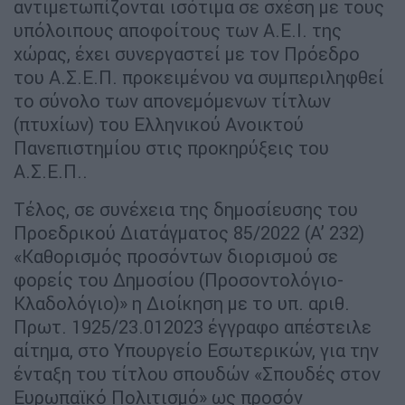
αντιμετωπίζονται ισότιμα σε σχέση με τους
υπόλοιπους αποφοίτους των Α.Ε.Ι. της
χώρας, έχει συνεργαστεί με τον Πρόεδρο
του Α.Σ.Ε.Π. προκειμένου να συμπεριληφθεί
το σύνολο των απονεμόμενων τίτλων
(πτυχίων) του Ελληνικού Ανοικτού
Πανεπιστημίου στις προκηρύξεις του
Α.Σ.Ε.Π..
Τέλος, σε συνέχεια της δημοσίευσης του
Προεδρικού Διατάγματος 85/2022 (Α’ 232)
«Καθορισμός προσόντων διορισμού σε
φορείς του Δημοσίου (Προσοντολόγιο-
Κλαδολόγιο)» η Διοίκηση με το υπ. αριθ.
Πρωτ. 1925/23.012023 έγγραφο απέστειλε
αίτημα, στο Υπουργείο Εσωτερικών, για την
ένταξη του τίτλου σπουδών «Σπουδές στον
Ευρωπαϊκό Πολιτισμό» ως προσόν