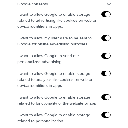
Google consents
συμμετοχή των αποφοίτων των ΠΣ ΕΛΠ
και ΕΠΟ σε προκηρύξεις του Α.Σ.Ε.Π..
I want to allow Google to enable storage
Ο Πρόεδρος της Διοικούσας Επιτροπής
related to advertising like cookies on web or
device identifiers in apps.
του Ε.Α.Π. με το υπ. αριθ. Πρωτ.
225/07.03.2008 έγγραφο προς το ΥΠΕΠΘ
I want to allow my user data to be sent to
ζήτησε την εξέταση του αιτήματος για
Google for online advertising purposes.
δυνατότητα διδασκαλίας των
I want to allow Google to send me
αποφοίτων των ΠΣ ΕΛΠ και ΕΠΟ στα
personalized advertising.
Σχολεία Δεύτερης Ευκαιρίας.
I want to allow Google to enable storage
Το Ε.Α.Π. με το υπ. αριθ. Πρωτ.
related to analytics like cookies on web or
41/16.01.2009 έγγραφο του Προέδρου του,
device identifiers in apps.
προς το Υπουργείο Παιδείας και
I want to allow Google to enable storage
Θρησκευμάτων, ζήτησε την ένταξη των
related to functionality of the website or app.
αποφοίτων του Π.Σ. «Σπουδές στον
Ευρωπαϊκό Πολιτισμό» στον κλάδο
I want to allow Google to enable storage
related to personalization.
εκπαιδευτικών ΠΕ33 «Μεθοδολογίας