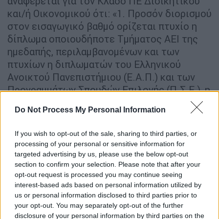
αναφέρεται για τον Κλάδο ΠΕ Διοικητικού
και/ή Οικονομικού ότι: «1. Προσόν διορισμού
στον εισαγωγικό βαθμό ορίζεται πτυχίο η
δίπλωμα οποιουδήποτε Τμήματος ΑΕΙ της
ημεδαπής, περιλαμβανομένων και των
πτυχίων η διπλωματών του Ελληνικού
Ανοικτού Πανεπιστήμιου (Ε.Α.Π.) και των
Προγραμμάτων Σπουδών Επιλογής (Π.Σ.Ε.), η
ισοτίμων σχολών της αλλοδαπής»
Do Not Process My Personal Information
Επιπροσθέτως, οι απόφοιτοι του
If you wish to opt-out of the sale, sharing to third parties, or
προγράμματος σπουδών «Σπουδές στον
processing of your personal or sensitive information for
Ελληνικό Πολιτισμό» μπορούν να
targeted advertising by us, please use the below opt-out
απασχοληθούν:
section to confirm your selection. Please note that after your
opt-out request is processed you may continue seeing
Ως ωρομίσθιοι εκπαιδευτές στα Κέντρα
interest-based ads based on personal information utilized by
Εκπαίδευσης Ενηλίκων σε μαθήματα
us or personal information disclosed to third parties prior to
Πολιτισμού και ιστορίας
your opt-out. You may separately opt-out of the further
disclosure of your personal information by third parties on the