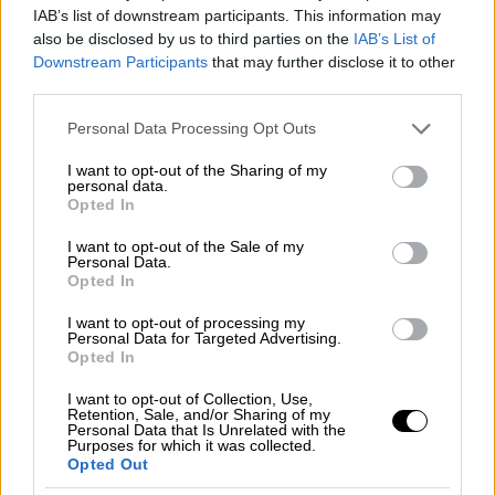
Στην έκδοση ιστορικών αφιερωμάτων,
IAB’s list of downstream participants. This information may
στη παραγωγή πολυμέσων για
also be disclosed by us to third parties on the
IAB’s List of
εκπαιδευτικούς σκοπούς, στην
Downstream Participants
that may further disclose it to other
δημιουργία ιστοσελίδων και δικτυακών
third parties.
τόπων πολιτιστικού περιεχομένου, σε
Please note that this website/app uses one or more Google
Personal Data Processing Opt Outs
αρχεία και συλλογές, σε μουσεία,
services and may gather and store information including but
ερευνητικά και πολιτιστικά ιδρύματα,
not limited to your visit or usage behaviour. You may click to
I want to opt-out of the Sharing of my
personal data.
grant or deny consent to Google and its third-party tags to
στην Ελλάδα και το Εξωτερικό.
Opted In
use your data for below specified purposes in below Google
Το Ε.Α.Π. με τις υπ. αριθ.
consent section.
I want to opt-out of the Sale of my
ΤΕΚ823/16.07.2009 και
Personal Data.
Opted In
ΤΕΚ824/16.07.2009 επιστολές
διαβίβασε το ως άνω Π.Δ. στο
I want to opt-out of processing my
Personal Data for Targeted Advertising.
Υπουργείο Πολιτισμού και στο
Opted In
Υπουργείο Εσωτερικών, αντίστοιχα
I want to opt-out of Collection, Use,
ώστε να προβούν σε σχετικές
Retention, Sale, and/or Sharing of my
ενέργειες.
Personal Data that Is Unrelated with the
Purposes for which it was collected.
Με την υπ. αριθ. ΤΕΚ532/06.06.2008
Opted Out
επιστολή το ΕΑΠ αιτήθηκε τη