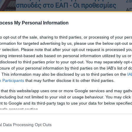
σπουδές στο ΕΑΠ - Οι προθεσμίες
ΑΠ
Όλα όσα πρέπει να ξέρετε
Π
ocess My Personal Information
σ
,
to opt-out of the sale, sharing to third parties, or processing of your per
formation for targeted advertising by us, please use the below opt-out s
r selection. Please note that after your opt-out request is processed y
eing interest-based ads based on personal information utilized by us or
disclosed to third parties prior to your opt-out. You may separately opt-
Ελλάδα
|
14.05.2024 13:10
losure of your personal information by third parties on the IAB’s list of
Μόνιμοι στο ΕΑΠ μέσω
. This information may also be disclosed by us to third parties on the
IA
διαγωνισμού ΑΣΕΠ - Οι
Participants
that may further disclose it to other third parties.
ειδικότητες
 that this website/app uses one or more Google services and may gath
Σε ποιο στάδιο βρίσκεται η
including but not limited to your visit or usage behaviour. You may click 
 to Google and its third-party tags to use your data for below specifi
προκήρυξη ΑΣΕΠ για το Ελληνικό
ogle consent section.
Ανοικτό Πανεπιστήμιο
l Data Processing Opt Outs