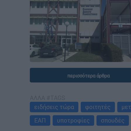
περισσότερα άρθρα
ΑΛΛΑ #TAGS
ειδήσεις τώρα
φοιτητές
μετ
ΕΑΠ
υποτροφίες
σπουδές