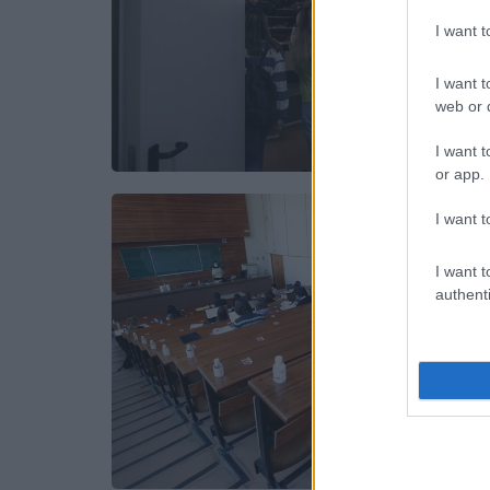
I want 
I want t
web or d
I want t
or app.
I want t
I want t
authenti