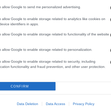
μπορούν να διεκδικήσουν οι
to allow Google to send me personalized advertising.
φοιτητές
Ξεκινούν οι εγγραφές για το 2022-
o allow Google to enable storage related to analytics like cookies on
2023
evice identifiers in apps.
o allow Google to enable storage related to functionality of the website
Παιδεία
|
04.04.2022 07:36
o allow Google to enable storage related to personalization.
Ανοιχτό Πανεπιστήμιο και Ιόνιο:
Σύμπραξη για ένα πρωτοποριακό
o allow Google to enable storage related to security, including
μεταπτυχιακό που συνδυάζει έξι
cation functionality and fraud prevention, and other user protection.
επιστήμες - Τι πρέπει να
γνωρίζουν οι φοιτητές
CONFIRM
Στην κορωνίδα των μεταπτυχιακών
διπλωμάτων, βρίσκεται το
μεταπτυχιακό πρόγραμμα σπουδών
Data Deletion
Data Access
Privacy Policy
στη Βιοπληροφορική και