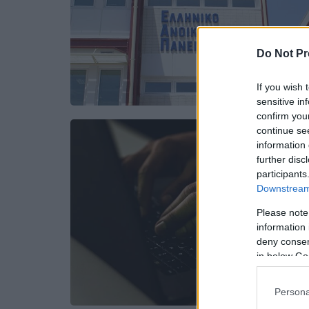
Do Not Pr
If you wish 
sensitive in
confirm you
continue se
information 
further disc
participants
Downstream 
Please note
information 
deny consent
in below Go
Persona