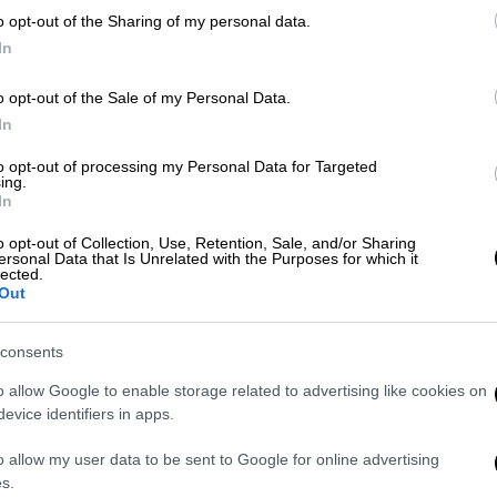
o opt-out of the Sharing of my personal data.
Παιδεία
|
04.04.2023 05:45
In
Ανοικτό πανεπιστήμιο: Οι
διορισμένες διοικήσεις «διαλύουν»
o opt-out of the Sale of my Personal Data.
το ίδρυμα - Με παραιτήσεις
In
απειλούν οι κοσμήτορες, ενώ οι
to opt-out of processing my Personal Data for Targeted
φοιτητές διαμαρτύρονται
ing.
In
Ζητούν από την Κεραμέως να τηρήσει
την υπόσχεσή της και να προχωρήσει
o opt-out of Collection, Use, Retention, Sale, and/or Sharing
ersonal Data that Is Unrelated with the Purposes for which it
νομοθετικά στις απαραίτητες
lected.
ρυθμίσεις για την πλήρη
Out
αυτοδιοίκηση του ιδρύματος
consents
o allow Google to enable storage related to advertising like cookies on
evice identifiers in apps.
Παιδεία
|
07.07.2022 08:12
Ανοικτό πανεπιστήμιο: Ξεκινούν οι
o allow my user data to be sent to Google for online advertising
εγγραφές - Ποιες υποτροφίες
s.