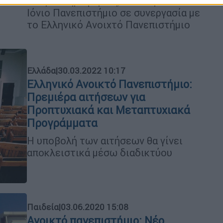
Νευροπληροφορική, που παρέχει το
Ιόνιο Πανεπιστήμιο σε συνεργασία με
το Ελληνικό Ανοιχτό Πανεπιστήμιο
Ελλάδα
|
30.03.2022 10:17
Ελληνικό Ανοικτό Πανεπιστήμιο:
Πρεμιέρα αιτήσεων για
Προπτυχιακά και Μεταπτυχιακά
Προγράμματα
Η υποβολή των αιτήσεων θα γίνει
αποκλειστικά μέσω διαδικτύου
Παιδεία
|
03.06.2020 15:08
Ανοικτό πανεπιστήμιο: Νέο