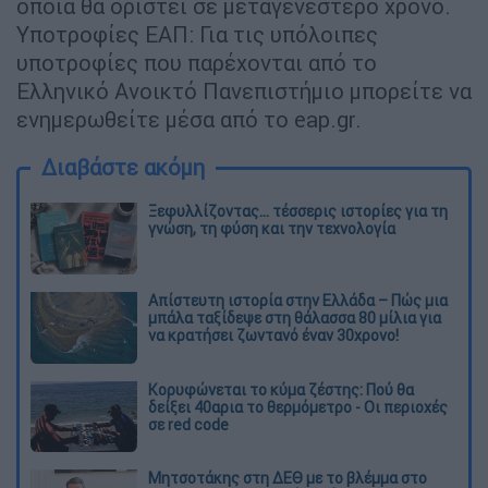
οποία θα οριστεί σε μεταγενέστερο χρόνο.
Υποτροφίες ΕΑΠ: Για τις υπόλοιπες
υποτροφίες που παρέχονται από το
Ελληνικό Ανοικτό Πανεπιστήμιο μπορείτε να
ενημερωθείτε μέσα από το eap.gr.
Διαβάστε ακόμη
Ξεφυλλίζοντας... τέσσερις ιστορίες για τη
γνώση, τη φύση και την τεχνολογία
Απίστευτη ιστορία στην Ελλάδα – Πώς μια
μπάλα ταξίδεψε στη θάλασσα 80 μίλια για
να κρατήσει ζωντανό έναν 30χρονο!
Κορυφώνεται το κύμα ζέστης: Πού θα
δείξει 40αρια το θερμόμετρο - Οι περιοχές
σε red code
Μητσοτάκης στη ΔΕΘ με το βλέμμα στο