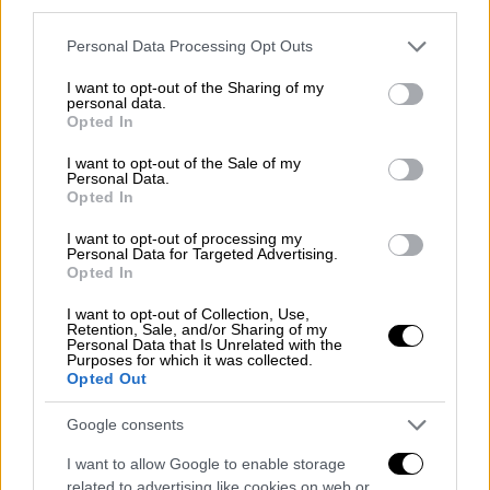
third parties.
Για τους Ρομά διαμεσολαβητές, βεβαίωση
της ιδιότητάς τους από τον αρμόδιο Φορέα
Please note that this website/app uses one or more Google
Personal Data Processing Opt Outs
services and may gather and store information including but
στον οποίο παρέχουν υπηρεσίες
not limited to your visit or usage behaviour. You may click to
I want to opt-out of the Sharing of my
διαμεσολάβησης.
personal data.
grant or deny consent to Google and its third-party tags to
Opted In
use your data for below specified purposes in below Google
Οι ωφελούμενοι λόγω
αστεγίας
, θα πρέπει
consent section.
I want to opt-out of the Sale of my
να έχουν καταγραφεί από Δήμο ή από κέντρο
Personal Data.
Opted In
φιλοξενίας αστέγων τουλάχιστον μια φορά
τα τελευταία 3 έτη πριν από την υποβολή
I want to opt-out of processing my
Personal Data for Targeted Advertising.
της αίτησης έως σήμερα και να έχουν λάβει
Opted In
ή να λαμβάνουν σχετικές υπηρεσίες
I want to opt-out of Collection, Use,
κοινωνικής ένταξης από Δημόσια δομή ή
Retention, Sale, and/or Sharing of my
φορέα κοινωνικής μέριμνας και στήριξης. Για
Personal Data that Is Unrelated with the
Purposes for which it was collected.
την απόδειξη αυτού θα πρέπει μαζί με την
Opted Out
αίτηση να υποβληθεί: Βεβαίωση αστεγίας
Google consents
από Δήμο, ή Βεβαίωση από Δομή φιλοξενίας
ή ξενώνα αστέγων, ή Οποιοδήποτε άλλο
I want to allow Google to enable storage
δικαιολογητικό μπορεί να αποδείξει
related to advertising like cookies on web or