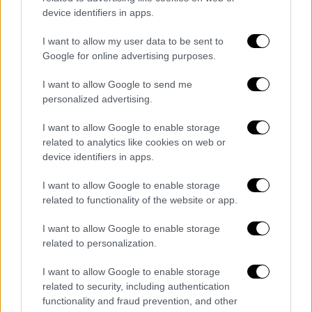
device identifiers in apps.
παρούσα ή παρελθούσα κατάσταση αστεγίας.
I want to allow my user data to be sent to
Οι πρώην
φιλοξενούμενοι δομών παιδικής
Google for online advertising purposes.
προστασίας ή φιλοξενούμενοι δομών
παιδικής προστασίας
, θα πρέπει να έχουν
I want to allow Google to send me
υπερβεί το 18ο έτος της ηλικίας τους και θα
personalized advertising.
πρέπει μαζί με την αίτηση να υποβληθεί:
I want to allow Google to enable storage
Βεβαίωση της δομής παιδικής προστασίας
related to analytics like cookies on web or
στην οποία φιλοξενήθηκαν ή φιλοξενούνται
device identifiers in apps.
Οποιοδήποτε άλλο έγγραφο μπορεί να
I want to allow Google to enable storage
αποδείξει τη φιλοξενία Η επιλογή των
related to functionality of the website or app.
υποψηφίων θα πραγματοποιηθεί μετά την
καταληκτική ημερομηνία υποβολής αιτήσεων
I want to allow Google to enable storage
related to personalization.
(30η Ιουνίου 2025), μέσω δημόσιας
κλήρωσης.
I want to allow Google to enable storage
related to security, including authentication
Σπουδές στο Κουβέιτ
functionality and fraud prevention, and other