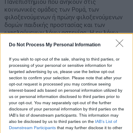
Πανεπιστημίου που ανήκουν στις
κοινωνικές ομάδες των Ρομά, των
φιλοξενούμενων ή πρώην φιλοξενούμενων
δομών παιδικής προστασίας και των
ωφελούμενων λόγω αστεγίας. Η εν λόγω
υποτροφία αφορά στην παρακολούθηση
Do Not Process My Personal Information
Θεματικών Ενοτήτων στα Προγράμματα
Σπουδών του Ε.Α.Π. για το ακαδημαϊκό έτος
If you wish to opt-out of the sale, sharing to third parties, or
2025-2026.
processing of your personal or sensitive information for
targeted advertising by us, please use the below opt-out
Τα απαιτούμενα συμπληρωματικά
section to confirm your selection. Please note that after your
δικαιολογητικά όπως αυτά ορίζονται βάσει
opt-out request is processed you may continue seeing
του Πρωτοκόλλου Συνεργασίας είναι: Οι
interest-based ads based on personal information utilized by
us or personal information disclosed to third parties prior to
υποψήφιοι που ανήκουν στην κοινωνική
your opt-out. You may separately opt-out of the further
ομάδα
Ρομά
, θα πρέπει να υποβάλουν αίτηση
disclosure of your personal information by third parties on the
συμμετοχής μέσω του Παραρτήματος Ρομά ή
IAB’s list of downstream participants. This information may
Κέντρου Κοινότητας και να επισυναφθεί:
also be disclosed by us to third parties on the
IAB’s List of
Downstream Participants
that may further disclose it to other
Βεβαίωση μόνιμης κατοικίας από το Δήμο