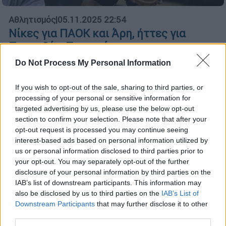
Αθλητισμός
|
05.11.2025 22:54
Νίκες για ΠΑΟΚ και Άρη, ήττες για
Προμηθέα, Περιστέρι
Δύο νίκες και δύο ήττες για το ελληνικό
Do Not Process My Personal Information
μπάσκετ
If you wish to opt-out of the sale, sharing to third parties, or
processing of your personal or sensitive information for
targeted advertising by us, please use the below opt-out
section to confirm your selection. Please note that after your
opt-out request is processed you may continue seeing
interest-based ads based on personal information utilized by
us or personal information disclosed to third parties prior to
your opt-out. You may separately opt-out of the further
disclosure of your personal information by third parties on the
IAB’s list of downstream participants. This information may
also be disclosed by us to third parties on the
IAB’s List of
Downstream Participants
that may further disclose it to other
third parties.