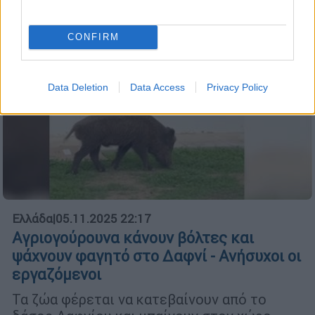
CONFIRM
Data Deletion
Data Access
Privacy Policy
Ελλάδα
|
05.11.2025 22:17
Αγριογούρουνα κάνουν βόλτες και
ψάχνουν φαγητό στο Δαφνί - Ανήσυχοι οι
εργαζόμενοι
Τα ζώα φέρεται να κατεβαίνουν από το