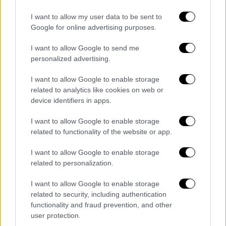
I want to allow my user data to be sent to
Google for online advertising purposes.
I want to allow Google to send me
personalized advertising.
Κόσμος
|
05.11.2025 22:32
I want to allow Google to enable storage
related to analytics like cookies on web or
Ισπανία: Ο γενικός εισαγγελέας της
device identifiers in apps.
Μαδρίτης δικάζεται για διαρροή
πληροφοριών σε δημοσιογράφους
I want to allow Google to enable storage
related to functionality of the website or app.
Σε αυτήν την πρωτοφανή, για τη σύγχρονη
ιστορία της Ισπανίας, δίκη, το Ανώτατο
I want to allow Google to enable storage
Δικαστήριο της Μαδρίτης προσπαθεί να
related to personalization.
καθορίσει εάν ο Άλβαρο Γκαρθία Ορτίθ
παραβίασε εν γνώσει του το απόρρητο της
I want to allow Google to enable storage
related to security, including authentication
ανάκρισης
functionality and fraud prevention, and other
user protection.