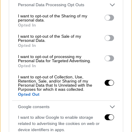
Please note that this website/app uses one or more Google
Personal Data Processing Opt Outs
services and may gather and store information including but
not limited to your visit or usage behaviour. You may click to
I want to opt-out of the Sharing of my
personal data.
Κόσμος
|
05.11.2025 22:48
grant or deny consent to Google and its third-party tags to
Opted In
Ζόραν Μαμντάνι: Το πανηγυρικό βίντεο -
use your data for below specified purposes in below Google
consent section.
«Γράψαμε ιστορία, καλώς ήρθατε στη
I want to opt-out of the Sale of my
Personal Data.
μετάβαση»
Opted In
«Σήμερα ξεκινάμε να εργαζόμαστε με στόχο
I want to opt-out of processing my
Personal Data for Targeted Advertising.
τη δημιουργία μιας νέας διοίκησης. Καλώς
Opted In
ήρθατε στη μετάβαση»
I want to opt-out of Collection, Use,
Retention, Sale, and/or Sharing of my
Personal Data that Is Unrelated with the
Purposes for which it was collected.
Opted Out
Google consents
I want to allow Google to enable storage
related to advertising like cookies on web or
device identifiers in apps.