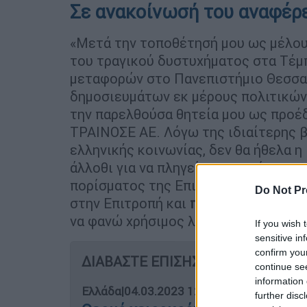
Σε ανακοίνωσή του αναφέρ
«Μετά την τοποθέτησή μου ως μέλου
του τραγικού δυστυχήματος στα Τέμπ
μεταφορών στο Πανεπιστήμιο Θεσσα
δημοσιευμάτων εκ μέρους πολιτικών
την παρελθούσα θητεία μου ως προέ
ΤΡΑΙΝΟΣΕ ΑΕ. Λόγω της ιδιαίτερης β
ελληνικής κοινωνίας, δεν θα ήθελα η
άλλοθι για να πληγεί η ακεραιότητα 
πορίσματος της Επιτροπής. Για τον 
Do Not Pr
στην Επιτροπή και
παραμένω στη διά
να φανώ χρήσιμος λόγω της ειδικότη
If you wish 
sensitive in
confirm you
ΔΙΑΒΑΣΤΕ ΕΠΙΣΗΣ
continue se
information 
Ελλάδα
|
04.03.2023 12:44
further disc