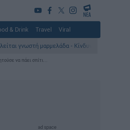
od & Drink
Travel
Viral
τή μαρμελάδα - Κίνδυνος θραύσης στη συσκευα
τούσε να πάει σπίτι...