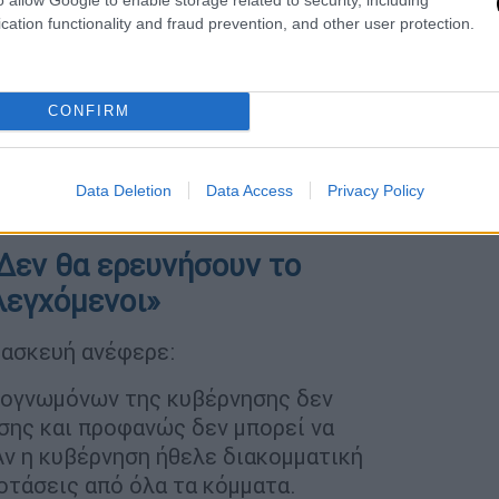
video
cation functionality and fraud prevention, and other user protection.
CONFIRM
Data Deletion
Data Access
Privacy Policy
Δεν θα ερευνήσουν το
λεγχόμενοι»
ρασκευή ανέφερε:
ρογνωμόνων της κυβέρνησης δεν
εσης και προφανώς δεν μπορεί να
Αν η κυβέρνηση ήθελε διακομματική
οτάσεις από όλα τα κόμματα.