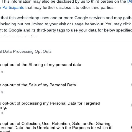
ασώστη της ΕΜΑΚ και προπονητή του
. This information may also be disclosed by us to third parties on the
IA
Participants
that may further disclose it to other third parties.
ρίμμια στα Τέμπη
 that this website/app uses one or more Google services and may gath
including but not limited to your visit or usage behaviour. You may click 
 to Google and its third-party tags to use your data for below specifi
ανέβαζαν» στα social media οι δίδυμες
ogle consent section.
Τέμπη
l Data Processing Opt Outs
o opt-out of the Sharing of my personal data.
 στην Ειδική Επιτροπή για τη διερεύνηση
In
έμπη τοποθετείται ο κύριος
Χρήστος
ς στο Αριστοτέλειο Πανεπιστήμιο
o opt-out of the Sale of my Personal Data.
In
to opt-out of processing my Personal Data for Targeted
για χρόνια
υπήρξε πρόεδρος
ing.
μόσει μνημονιακά μέτρα που αναμφίβολα
In
ομο.
o opt-out of Collection, Use, Retention, Sale, and/or Sharing
ersonal Data that Is Unrelated with the Purposes for which it
lected.