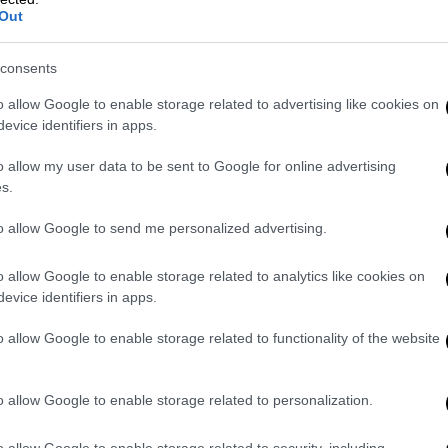
πουλου συνδέεται με
Out
λληνικό σιδηρόδρομο
, καθώς ακολούθησε
ων
. Εκείνη την περίοδο το προσωπικό
consents
ηκε δραματικά, ενώ συμπίπτει χρονικά και
o allow Google to enable storage related to advertising like cookies on
ι άλλες περικοπές.
evice identifiers in apps.
αι το πέρασμα από την
προεδρία
o allow my user data to be sent to Google for online advertising
α τον Ιούνιο του 2021 και την οποία
s.
to allow Google to send me personalized advertising.
o allow Google to enable storage related to analytics like cookies on
evice identifiers in apps.
o allow Google to enable storage related to functionality of the website
o allow Google to enable storage related to personalization.
o allow Google to enable storage related to security, including