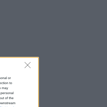
sonal or
ection to
ou may
 personal
out of the
 downstream