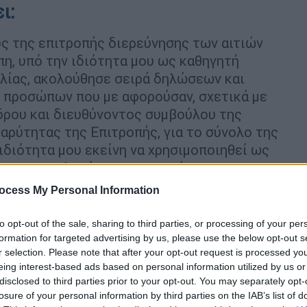
ει:
ς της επιτροπής διερεύνησης των αιτιών
η, υπό την ιδιότητα μου ως καθηγητή
λίας, ακολούθησε σειρά δηλώσεων και
 προσώπων που με αφορούσαν, σχετικά με
δρου και διευθύνοντος συμβούλου της
αρύτητας της Επιτροπής, για το σύνολο της
 ιδιότητα μου εκείνη να χρησιμοποιηθεί ως
και η αμεροληψία των εργασιών και του
λόγο αυτό,
δεν θα αναλάβω τα καθήκοντα
μου
ocess My Personal Information
θεση της
πολιτείας, στο μέτρο που μπορώ
τάς μου».
to opt-out of the sale, sharing to third parties, or processing of your per
formation for targeted advertising by us, please use the below opt-out s
r selection. Please note that after your opt-out request is processed y
eing interest-based ads based on personal information utilized by us or
disclosed to third parties prior to your opt-out. You may separately opt-
losure of your personal information by third parties on the IAB’s list of