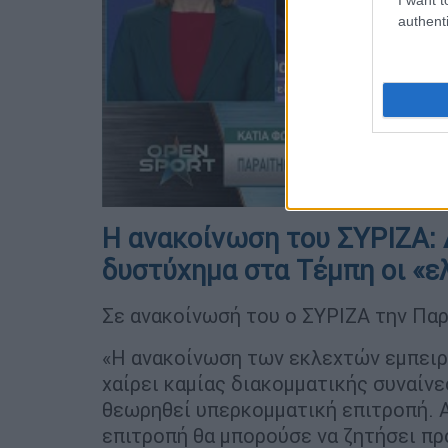
authenti
Η ανακοίνωση του ΣΥΡΙΖΑ: 
δυστύχημα στα Τέμπη οι «ε
Σε ανακοίνωσή του ο ΣΥΡΙΖΑ την Πα
«Η ανακοίνωση των εκλεχτών εμπει
χαίρει καμίας διακομματικής συναίν
θεωρηθεί υπερκομματική επιτροπή. 
επιτροπή θα μπορούσε να ζητήσει πρ