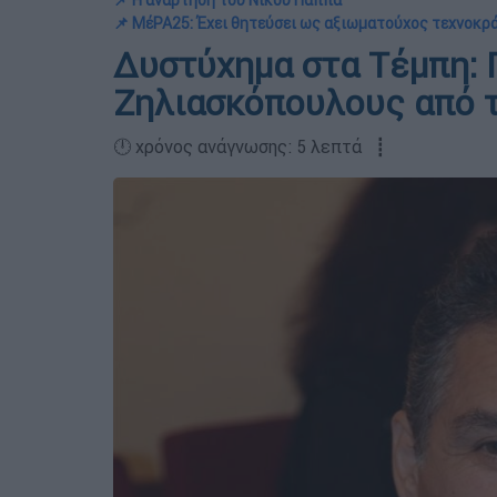
📌 Η ανάρτηση του Νίκου Παππά
📌 ΜέΡΑ25: Έχει θητεύσει ως αξιωματούχος τεχνοκρ
Δυστύχημα στα Τέμπη: 
Ζηλιασκόπουλους από τ
🕛 χρόνος ανάγνωσης: 5 λεπτά ┋