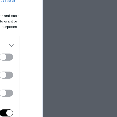
B’s List of
er and store
to grant or
ed purposes