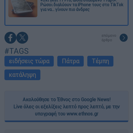
«Όχι γκέι 17 Pro, αλλά σπασμένο 11άρι»:
Ρώσοι διαλύουν τα iPhone τους στο TikTok
για να... γίνουν πιο άνδρες
επόμενο
άρθρο
#TAGS
ειδήσεις τώρα
Πάτρα
Τέμπη
κατάληψη
Ακολούθησε το Έθνος στο Google News!
Live όλες οι εξελίξεις λεπτό προς λεπτό, με την
υπογραφή του www.ethnos.gr