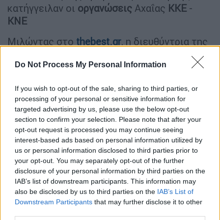
κατήγγειλαν οι
οργανώσεις
Αχαΐας
ΚΚΕ
-
ΚΝΕ
Μιλώντας στο
thebest.gr
, η διευθύντρια της
Δευτεροβάθμιας
Εκπαίδευσης Αχαΐας,
Do Not Process My Personal Information
σημείωσε ότι το θέμα θεωρείται λήξαν, ενώ
αναφέρθηκε στο τι προηγήθηκε των
If you wish to opt-out of the sale, sharing to third parties, or
προσαγωγών
. «Σύμφωνα με την ενημέρωση
processing of your personal or sensitive information for
που έχω, αν και το κλίμα δεν ήταν τεταμένο,
targeted advertising by us, please use the below opt-out
όταν ο διευθυντής του σχολείου με μία
section to confirm your selection. Please note that after your
καθηγήτρια ανέβηκαν στα γραφεία για να
opt-out request is processed you may continue seeing
interest-based ads based on personal information utilized by
στείλουν mail και να ενημερώσουν γονείς,
us or personal information disclosed to third parties prior to
εμφανίστηκαν κάποιοι μαθητές οι οποίοι
your opt-out. You may separately opt-out of the further
προκάλεσαν με άσχημο τρόπο, λεκτικά και οι
disclosure of your personal information by third parties on the
εκπαιδευτικοί βρέθηκαν σε δύσκολη θέση.
IAB’s list of downstream participants. This information may
also be disclosed by us to third parties on the
IAB’s List of
Προκειμένου να προστατευτούν
κάλεσαν
την
Downstream Participants
that may further disclose it to other
third parties.
αστυνομία και ενημέρωσαν και τους γονείς.