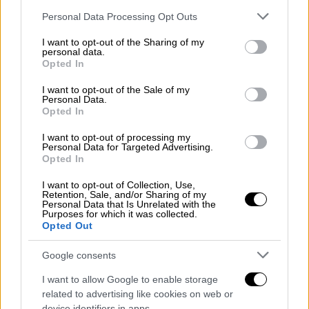
Πρόκειται για έναν μαθητή του
σχολείου
και
Please note that this website/app uses one or more Google
Personal Data Processing Opt Outs
έναν άλλον μαθητή από άλλο
σχολείο
».
services and may gather and store information including but
not limited to your visit or usage behaviour. You may click to
I want to opt-out of the Sharing of my
personal data.
«Είναι λυπηρό να συμβαίνουν τέτοια
grant or deny consent to Google and its third-party tags to
Opted In
use your data for below specified purposes in below Google
πράγματα στα
σχολεία
, να συμπεριφέρονται
consent section.
I want to opt-out of the Sale of my
μαθητές με
απρέπεια
. Από εκεί και πέρα το
Personal Data.
συγκεκριμένο έχει λήξει»
κατέληξε
η
ίδια
.
Opted In
Η καταγγελία
I want to opt-out of processing my
Personal Data for Targeted Advertising.
Opted In
Σε ανακοίνωσή της νωρίτερα για την
I want to opt-out of Collection, Use,
προσαγωγή μαθητών στην
Πάτρα
, η Τομεακή
Retention, Sale, and/or Sharing of my
Οργάνωση Μαθητών Πάτρας της ΚΝΕ
Personal Data that Is Unrelated with the
Purposes for which it was collected.
αναφέρει:
Opted Out
«Καταγγέλλουμε την απαράδεκτη ενέργεια
Google consents
προσαγωγής από την αστυνομία δύο
I want to allow Google to enable storage
μαθητών, ανάμεσά τους τον πρόεδρο του
related to advertising like cookies on web or
15μελούς του 4ου Γυμνασίου Πατρών και
device identifiers in apps.