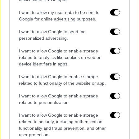
μέλους της ΚΝΕ. Καταγγέλλουμε τη στάση
I want to allow my user data to be sent to
του Διευθυντή και ορισμένων καθηγητών
Google for online advertising purposes.
που τρομοκρατούν μαθητές σε όλα τα
σχολεία της πόλης, οι οποίοι αγωνίζονται
I want to allow Google to send me
personalized advertising.
και διεκδικούν να μη συγκαλυφθεί το
έγκλημα των Τεμπών.
I want to allow Google to enable storage
related to analytics like cookies on web or
Την ίδια στιγμή που η κυβέρνηση και ο
device identifiers in apps.
πρωθυπουργός υποκριτικά λένε ότι
αφουγκράζονται τη φωνή των μαθητών και
I want to allow Google to enable storage
related to functionality of the website or app.
της νεολαίας, στέλνουν αστυνομικές
δυνάμεις στα σχολεία και προσαγάγουν
I want to allow Google to enable storage
μαθητές!
related to personalization.
Η προσπάθεια τρομοκράτησης έπεσε στο
I want to allow Google to enable storage
κενό μετά από την αποφασιστική παρέμβαση
related to security, including authentication
functionality and fraud prevention, and other
στελεχών της ΚΝΕ και του ΚΚΕ. Τα μέλη της
user protection.
ΚΝΕ στα σχολεία της Πάτρας δεν