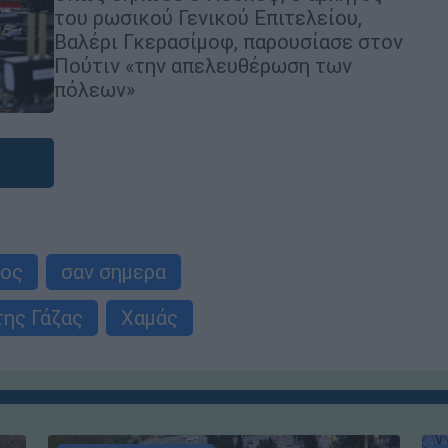
του ρωσικού Γενικού Επιτελείου,
Βαλέρι Γκερασίμοφ, παρουσίασε στον
Πούτιν «την απελευθέρωση των
πόλεων»
μος
σαν σημερα
της Γάζας
Χαμάς