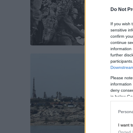
Do Not Pr
If you wish 
sensitive in
confirm you
continue se
information 
further disc
participants
Downstream 
Please note
information 
deny consent
in below Go
Persona
I want t
Opted 