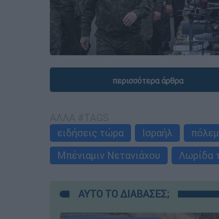
περισσότερα άρθρα
ΑΛΛΑ #TAGS
ειδήσεις τώρα
Ισραήλ
πόλε
Μπένιαμιν Νετανιάχου
Λωρίδα 
ΑΥΤΟ ΤΟ ΔΙΑΒΑΣΕΣ;