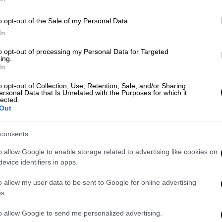
o opt-out of the Sale of my Personal Data.
Σαν Σήμερα
|
10.01.2026 00:00
In
Ο Ελληνικός Στρατός
Με
καταλαμβάνει την Κλεισούρα – Οι
to opt-out of processing my Personal Data for Targeted
Μ
ing.
Ιταλοί συνεχώς υποχωρούν!
0
In
Σε εκείνη τη νικηφόρα επιχείρηση
o opt-out of Collection, Use, Retention, Sale, and/or Sharing
ersonal Data that Is Unrelated with the Purposes for which it
αιχμαλωτίστηκαν περίπου 600 ιταλοί
lected.
αξιωματικοί και οπλίτες και
Out
Κε
κατασχέθηκαν άρματα μάχης και όπλα.
Κ
consents
0
o allow Google to enable storage related to advertising like cookies on
Ελλάδα
|
18.12.2025 09:22
evice identifiers in apps.
Νέο λουκέτο στο σχολείο στην
o allow my user data to be sent to Google for online advertising
Κυψέλη που έγινε το μαχαίρωμα:
s.
ΑΠ
Δεν ήθελα να γίνει ξανά κατάληψη
Ε
- Προφυλακίστηκε η 16χρονη
to allow Google to send me personalized advertising.