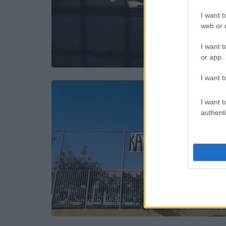
I want t
web or d
I want t
or app.
I want t
I want t
authenti