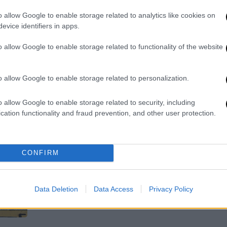
τ
Λουκέτο έβαλαν γονείς ώστε να μην
o allow Google to enable storage related to analytics like cookies on
γίνει νέα κατάληψη στο σχολείο που
evice identifiers in apps.
έγινε το περιστατικό με την 16χρονη
που μαχαίρωσε την 14χρονη
o allow Google to enable storage related to functionality of the website
συμμαθήτριά της
ΑΠ
Τ
o allow Google to enable storage related to personalization.
4
Ελλάδα
|
17.12.2025 08:23
Καθηγητής που ήθελε να «σπάσει»
o allow Google to enable storage related to security, including
cation functionality and fraud prevention, and other user protection.
κατάληψη έπιασε δάχτυλα μαθητή
με κόφτη - Ο 17χρονος τού
φώναζε να σταματήσει
CONFIRM
Σε βάρος της διευθύντριας αλλά και
του καθηγητή σχηματίστηκε
δικογραφία ενώ χθες οδηγήθηκαν
Data Deletion
Data Access
Privacy Policy
στην εισαγγελία