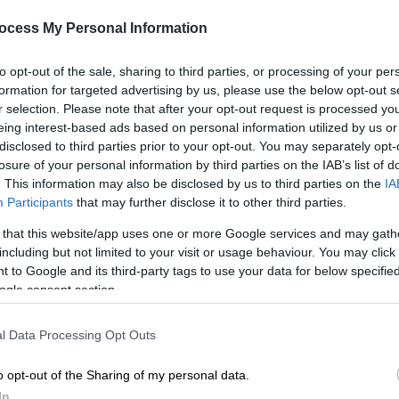
ταχυδρόμο
ocess My Personal Information
Πόλεμος δεν είναι μόνο θάνατος,
τραυματίες, άρματα μάχης, καπνός,
to opt-out of the sale, sharing to third parties, or processing of your per
formation for targeted advertising by us, please use the below opt-out s
θρήνος και οδυρμός… Πόλεμος είναι
r selection. Please note that after your opt-out request is processed y
και υλικό, βασικά.
eing interest-based ads based on personal information utilized by us or
disclosed to third parties prior to your opt-out. You may separately opt-
losure of your personal information by third parties on the IAB’s list of
. This information may also be disclosed by us to third parties on the
IA
Κόσμος
|
20.03.2026 13:44
Participants
that may further disclose it to other third parties.
Το σχέδιο του Τραμπ για το νησί
Χαργκ: Από τον ναυτικό
 that this website/app uses one or more Google services and may gath
including but not limited to your visit or usage behaviour. You may click 
αποκλεισμό μέχρι την κατάληψη
 to Google and its third-party tags to use your data for below specifi
Ο Τραμπ εξετάζει στρατιωτικές
ogle consent section.
επιλογές για να πιέσει την Τεχεράνη
να ανοίξει τη ναυσιπλοΐα σύμφωνα με
l Data Processing Opt Outs
Με
το Axios
Μ
o opt-out of the Sharing of my personal data.
0
In