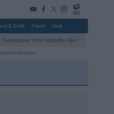
od & Drink
Travel
Viral
ην Κάρπαθο: Βρέθηκαν παλιά πυρομαχικά στο Αρ
ηκωθώ πιο δυνατός»