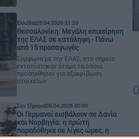
Ελλάδα
|
25.04.2026 21:20
Θεσσαλονίκη: Μεγάλη επιχείρηση
της ΕΛΑΣ σε κατάληψη - Πάνω
από 15 προσαγωγές
Σύμφωνα με την ΕΛΑΣ, στο σημείο
εντοπίστηκαν άτομα τα οποία
προσήχθησαν για εξακρίβωση
στοιχείων
Σαν Σήμερα
|
09.04.2026 00:00
Οι Γερμανοί εισβάλουν σε Δανία
και Νορβηγία: η πρώτη
παραδόθηκε σε λίγες ώρες, η
δεύτερη περίμενε τον...