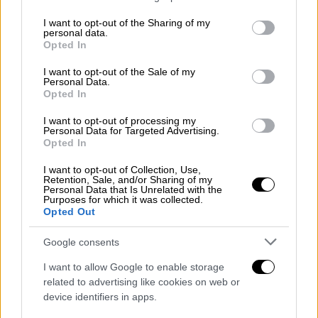
services and may gather and store information including but
σημείωσε ότι είναι εγκεκριμένο από τη
not limited to your visit or usage behaviour. You may click to
I want to opt-out of the Sharing of my
Ρυθμιστική Αρχή Σιδηροδρόμων και
personal data.
grant or deny consent to Google and its third-party tags to
Opted In
περιλαμβάνει 712 ώρες άσκησης, 6,5 μηνες
use your data for below specified purposes in below Google
εκπαίδευσης επί 6 ημέρες την εβδομάδα για
consent section.
I want to opt-out of the Sale of my
Personal Data.
7 ώρες την ημέρα. Ανέφερε μάλιστα
Opted In
διαψεύδοντας αντίθετες πληροφορίες πως
«υπήρχαν περπτώσεις ανεπιτυχούς
I want to opt-out of processing my
Personal Data for Targeted Advertising.
συμμετοχής υποψηφίων».
Opted In
Αναφορικά με τις διοικήσεις του ΟΣΕ και
I want to opt-out of Collection, Use,
Retention, Sale, and/or Sharing of my
της ΕΡΓΟΣΕ, ο υπουργός Επικρατείας είπε
Personal Data that Is Unrelated with the
Purposes for which it was collected.
ότι οι διοικήσεις που τοποθετήθηκαν πριν
Opted Out
λίγες ημέρες είναι μεταβατικές και εντός
Google consents
των προσεχώνημερών θα υπάρξει διεθνής
δημόσια πρόσκληση ενδιαφέροντος για την
I want to allow Google to enable storage
οριστική στελέχωση των Οργανισμών.
related to advertising like cookies on web or
device identifiers in apps.
Πολλά τα ερωτήματα της