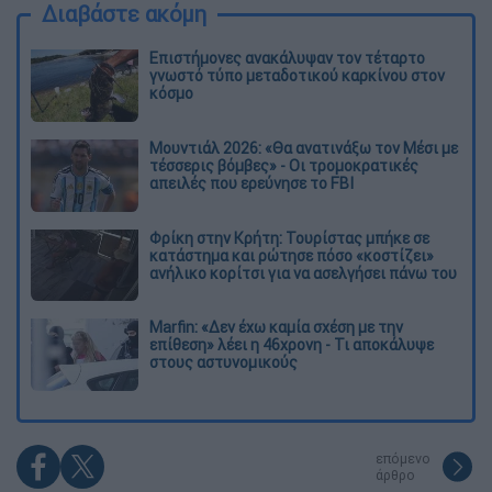
Διαβάστε ακόμη
Επιστήμονες ανακάλυψαν τον τέταρτο
γνωστό τύπο μεταδοτικού καρκίνου στον
κόσμο
Μουντιάλ 2026: «Θα ανατινάξω τον Μέσι με
τέσσερις βόμβες» - Οι τρομοκρατικές
απειλές που ερεύνησε το FBI
Φρίκη στην Κρήτη: Τουρίστας μπήκε σε
κατάστημα και ρώτησε πόσο «κοστίζει»
ανήλικο κορίτσι για να ασελγήσει πάνω του
Marfin: «Δεν έχω καμία σχέση με την
επίθεση» λέει η 46χρονη - Τι αποκάλυψε
στους αστυνομικούς
επόμενο
άρθρο