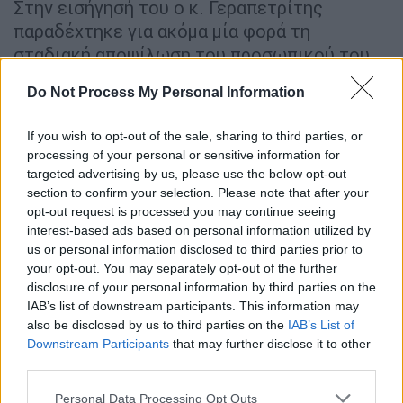
Στην εισήγησή του ο κ. Γεραπετρίτης
παραδέχτηκε για ακόμα μία φορά τη
σταδιακή αποψίλωση του προσωπικού του
ΟΣΕ και της ΕΡΓΟΣΕ καθώς για μακρύ
Do Not Process My Personal Information
χρονικό διάστημα «δε γίνονταν καθόλου
προσλήψεις ή γίνονταν απειροελάχιστες σε
If you wish to opt-out of the sale, sharing to third parties, or
πολύ κρίσιμες θέσεις με αποτέλεσμα τη
processing of your personal or sensitive information for
σχετική ανεπάρκεια». Επανέλαβε ότι πολύ
targeted advertising by us, please use the below opt-out
γρήγορα θα έχουν ολοκληρωθεί οι μόνιμες
section to confirm your selection. Please note that after your
opt-out request is processed you may continue seeing
προσλήψεις των 90 ατόμων που εκκρεμούν,
interest-based ads based on personal information utilized by
ενώ γρήγορα θα προχωρήσουν και οι 100
us or personal information disclosed to third parties prior to
προγραμματισμένες προσλήψεις για το 2023
your opt-out. You may separately opt-out of the further
από την ίδια δεξαμενή του 10.500 αιτήσεων
disclosure of your personal information by third parties on the
IAB’s list of downstream participants. This information may
του πρώτου διαγωνισμού του ΑΣΕΠ.
also be disclosed by us to third parties on the
IAB’s List of
Downstream Participants
that may further disclose it to other
Ως προς την εκπαίδευση των εργαζομένων,
third parties.
τόνισε ότι θα επαναξιολογηθεί το συνολικό
πλαίσιο
. Για το υφιστάμενο πρόγραμμα
Please note that this website/app uses one or more Google
Personal Data Processing Opt Outs