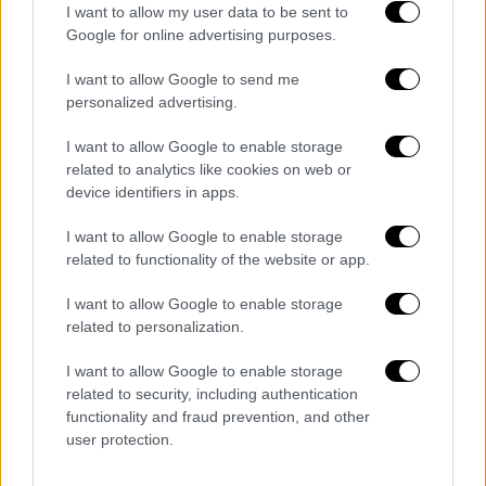
I want to allow my user data to be sent to
αντιπολίτευσης
Google for online advertising purposes.
Για απόπειρα διάχυσης ευθυνών εκ μέρους
I want to allow Google to send me
της κυβέρνησης έκαναν λόγο πολλοί
personalized advertising.
βουλευτές της αντιπολίτευσης.
I want to allow Google to enable storage
«Δυστυχώς έχει αλλάξει η κατευθυνση, στην
related to analytics like cookies on web or
device identifiers in apps.
οποία κυβερνητικά στελέχη δείχνουν
υπαιτιότητα. Ξεκινησαμε από τον σταθμάρχη,
I want to allow Google to enable storage
πήγαμε στους προηγούμενους και από χθες
related to functionality of the website or app.
από επίσημα χείλη του κυβερνητικού
I want to allow Google to enable storage
εκπροσώπου, καταλάβαμε ότι δειχνουν προς
related to personalization.
τη μεριά του πρώην υπουργού Υποδομών και
Μεταφορών. Δε βοηθάει αυτή η τακτική»,
I want to allow Google to enable storage
είπε ο τομεάρχης Υποδομών και Μεταφορών
related to security, including authentication
functionality and fraud prevention, and other
του ΣΥΡΙΖΑ,
Νίκος Παππας.
user protection.