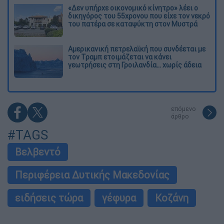
«Δεν υπήρχε οικονομικό κίνητρο» λέει ο
δικηγόρος του 55χρονου που είχε τον νεκρό
του πατέρα σε καταψύκτη στον Μυστρά
Αμερικανική πετρελαϊκή που συνδέεται με
τον Τραμπ ετοιμάζεται να κάνει
γεωτρήσεις στη Γροιλανδία... χωρίς άδεια
επόμενο
άρθρο
#TAGS
Βελβεντό
Περιφέρεια Δυτικής Μακεδονίας
ειδήσεις τώρα
γέφυρα
Κοζάνη