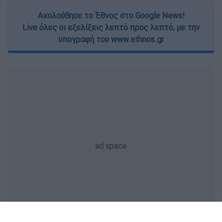
Ακολούθησε το Έθνος στο Google News!
Live όλες οι εξελίξεις λεπτό προς λεπτό, με την
υπογραφή του www.ethnos.gr