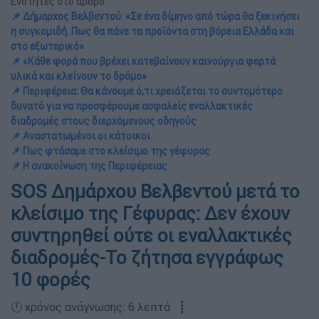
Ενότητες στο άρθρο:
📌 Δήμαρχος Βελβεντού: «Σε ένα δίμηνο από τώρα θα ξεκινήσει
η συγκομιδή. Πως θα πάνε τα προϊόντα στη βόρεια Ελλάδα και
στο εξωτερικό»
📌 «Κάθε φορά που βρέχει κατεβαίνουν καινούργια φερτά
υλικά και κλείνουν το δρόμο»
📌 Περιφέρεια: Θα κάνουμε ό,τι χρειάζεται το συντομότερο
δυνατό για να προσφέρουμε ασφαλείς εναλλακτικές
διαδρομές στους διερχόμενους οδηγούς
📌 Αναστατωμένοι οι κάτοικοι
📌 Πως φτάσαμε στο κλείσιμο της γέφυρας
📌 Η ανακοίνωση της Περιφέρειας
SOS Δημάρχου Βελβεντού μετά το
κλείσιμο της Γέφυρας: Δεν έχουν
συντηρηθεί ούτε οι εναλλακτικές
διαδρομές-Το ζήτησα εγγράφως
10 φορές
🕛 χρόνος ανάγνωσης: 6 λεπτά ┋