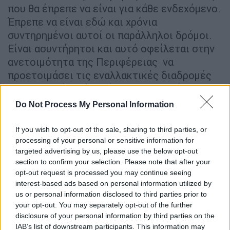
που θα έπρεπε να είναι για κάθε ενδεχόμενο.
Έπρεπε να είναι εδώ και χρόνια
συντηρημένοι αυτοί οι παράλληλοι δρόμοι.
Είναι ασυντήρητοι και αυτό οφείλεται στην
ανετοιμότητα της Περιφέρειας να
προετοιμάσει τις εναλλακτικές διαδρομές
τα τελευταία τρία χρόνια. Χθες κατέθεσα μια
σειρά από έγγραφα με τα οποία ζητούσα και
Do Not Process My Personal Information
ξαναζητούσα από την Περιφέρεια να γίνει η
συντήρηση του δρόμου Πολυφύτου
If you wish to opt-out of the sale, sharing to third parties, or
προκειμένου να τον έχουμε έτοιμο σε
processing of your personal or sensitive information for
targeted advertising by us, please use the below opt-out
περίπτωση που είτε κάποιος φοβόταν να
section to confirm your selection. Please note that after your
περάσει από αυτήν είτε σε περίπτωση που
opt-out request is processed you may continue seeing
αυτή έκλεινε-όπως τώρα- και ήθελε να
interest-based ads based on personal information utilized by
φτάσει στην έδρα του νομού. Τουλάχιστον
us or personal information disclosed to third parties prior to
your opt-out. You may separately opt-out of the further
10 φορές το έχω ζητήσει εγγράφως χωρίς
disclosure of your personal information by third parties on the
να υπολογίζω τις προφορικές οχλήσεις».
IAB’s list of downstream participants. This information may