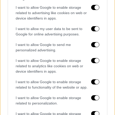
ζημιές μετά από μία θεομηνία του 2020 και
τα ρέματα κατέβασαν εκατοντάδες τόνους
I want to allow Google to enable storage
related to advertising like cookies on web or
φερτών υλικών με αποτέλεσμα να κλείσουν
device identifiers in apps.
τα περάσματα.
Έκτοτε ο δήμος Βελβεντού
ζήτησε να γίνει καθαρισμός ρεμάτων, ο
I want to allow my user data to be sent to
οποίος όμως δεν έγινε σύμφωνα με τον
Google for online advertising purposes.
δήμαρχο. «Ζητήσαμε να τον κάνουμε εμείς
I want to allow Google to send me
ως δήμος αλλά δεν μας επιτρεπόταν γιατί η
personalized advertising.
αρμοδιότητα των ρεμάτων ανήκουν στις
τεχνικές υπηρεσίες της Περιφέρειας.
I want to allow Google to enable storage
related to analytics like cookies on web or
Πήραμε πρωτοβουλία στα όρια της
device identifiers in apps.
νομιμότητας και κάναμε ανοίγματα για να
περνούν τα οχήματα των εργαζομένων αλλά
I want to allow Google to enable storage
κάθε φορά που βρέχει κατεβαίνουν
related to functionality of the website or app.
καινούργια φερτά υλικά και κλείνουν το
I want to allow Google to enable storage
δρόμο. Χρησιμοποιούμε σκαπτικά
related to personalization.
μηχανήματα για να ανοίξουμε τα περάσματα
I want to allow Google to enable storage