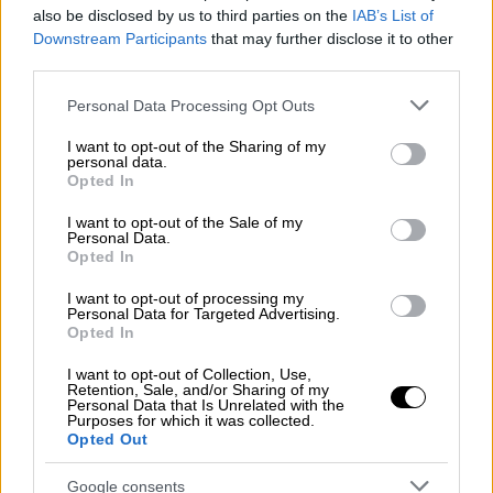
also be disclosed by us to third parties on the
IAB’s List of
Σύμφωνα με τον δήμαρχο παραμένει
Downstream Participants
that may further disclose it to other
άγνωστο αν η γέφυρα του Ρυμνίου η οποία
third parties.
και θα δεχτεί από σήμερα τον μεγαλύτερο
Please note that this website/app uses one or more Google
Personal Data Processing Opt Outs
όγκο οχημάτων μπορεί να δεχτεί αυτόν τον
services and may gather and store information including but
κυκλοφοριακό φόρτο.
«Προφανώς και αυτή η
not limited to your visit or usage behaviour. You may click to
I want to opt-out of the Sharing of my
personal data.
γέφυρα θα πρέπει να ελεγχθεί για τις
grant or deny consent to Google and its third-party tags to
Opted In
use your data for below specified purposes in below Google
αντοχές της και για το φόρτο που μπορεί να
consent section.
I want to opt-out of the Sale of my
δεχτεί. Δεν υπάρχει κάτι αυτή την στιγμή. Αν
Personal Data.
όμως η ένταση της κυκλοφορίας αυξηθεί
Opted In
προφανώς και υπάρχει θέμα».
I want to opt-out of processing my
Personal Data for Targeted Advertising.
«Κάθε φορά που βρέχει κατεβαίνουν
Opted In
καινούργια φερτά υλικά και κλείνουν
I want to opt-out of Collection, Use,
το δρόμο»
Retention, Sale, and/or Sharing of my
Personal Data that Is Unrelated with the
Purposes for which it was collected.
Την ίδια ώρα ο δρόμος Πολυφύτου-η
Opted Out
επόμενη εναλλακτική διαδρομή- υπέστη
Google consents