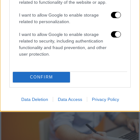
καρναβάλια και ψηφιακό μουσείο για
related to functionality of the website or app.
την Επανάσταση του 1821 παρουσιάζει η
I want to allow Google to enable storage
Περιφέρεια Δυτικής Ελλάδος στο
related to personalization.
Περίπτερο 16
I want to allow Google to enable storage
Οι επισκέπτες της ΔΕΘ θα μπορούν να
related to security, including authentication
ενημερώνονται για τις δραστηριότητες και
functionality and fraud prevention, and other
το έργο Περιφέρειας Δυτικής Ελλάδος, την
user protection.
πορεία του ΕΣΠΑ, το σχεδιασμό για τη νέα
Προγραμματική Περίοδο 2021 – 2027, αλλά
και για τη Δυτική Ελλάδα στον ορίζοντα του
CONFIRM
2030.
Data Deletion
Data Access
Privacy Policy