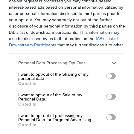
opt-out request is processed you may continue seeing
interest-based ads based on personal information utilized by
us or personal information disclosed to third parties prior to
your opt-out. You may separately opt-out of the further
disclosure of your personal information by third parties on the
IAB’s list of downstream participants. This information may
also be disclosed by us to third parties on the
IAB’s List of
Downstream Participants
that may further disclose it to other
third parties.
Please note that this website/app uses one or more Google
Personal Data Processing Opt Outs
services and may gather and store information including but
not limited to your visit or usage behaviour. You may click to
I want to opt-out of the Sharing of my
personal data.
grant or deny consent to Google and its third-party tags to
Opted In
use your data for below specified purposes in below Google
consent section.
I want to opt-out of the Sale of my
Personal Data.
Ελλάδα
|
16.03.2023 23:00
Opted In
Εξελίξεις μετά τα καμπανάκια:
I want to opt-out of processing my
«Κλείνει» η γέφυρα των Σερβίων - To
Personal Data for Targeted Advertising.
χρονικό της απόφασης
Opted In