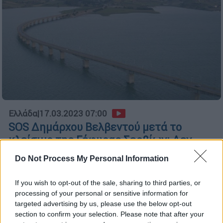
Ελλάδα
|
17.03.2023 07:00
SOS Δημάρχου Βελβεντού μετά το
κλείσιμο της Γέφυρας Σερβίων: Δεν
έχουν συντηρηθεί ούτε οι εναλλακτικές
Do Not Process My Personal Information
διαδρομές - Το ζήτησα εγγράφως 10
φορές
If you wish to opt-out of the sale, sharing to third parties, or
processing of your personal or sensitive information for
Περιφερειάρχης: Τα 2 εγκληματικά
targeted advertising by us, please use the below opt-out
κατασκευαστικά λάθη
section to confirm your selection. Please note that after your